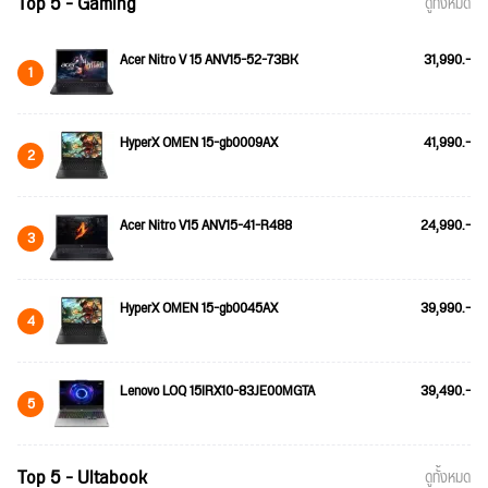
Top 5 - Gaming
ดูทั้งหมด
Acer Nitro V 15 ANV15-52-73BK
31,990.-
1
HyperX OMEN 15-gb0009AX
41,990.-
2
Acer Nitro V15 ANV15-41-R488
24,990.-
3
HyperX OMEN 15-gb0045AX
39,990.-
4
Lenovo LOQ 15IRX10-83JE00MGTA
39,490.-
5
Top 5 - Ultabook
ดูทั้งหมด