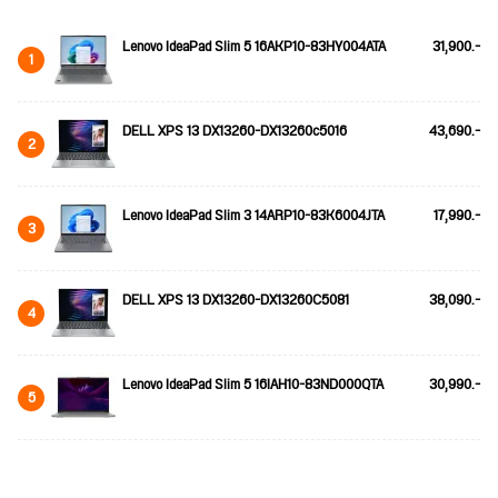
Lenovo IdeaPad Slim 5 16AKP10-83HY004ATA
31,900.-
1
DELL XPS 13 DX13260-DX13260c5016
43,690.-
2
Lenovo IdeaPad Slim 3 14ARP10-83K6004JTA
17,990.-
3
DELL XPS 13 DX13260-DX13260C5081
38,090.-
4
Lenovo IdeaPad Slim 5 16IAH10-83ND000QTA
30,990.-
5