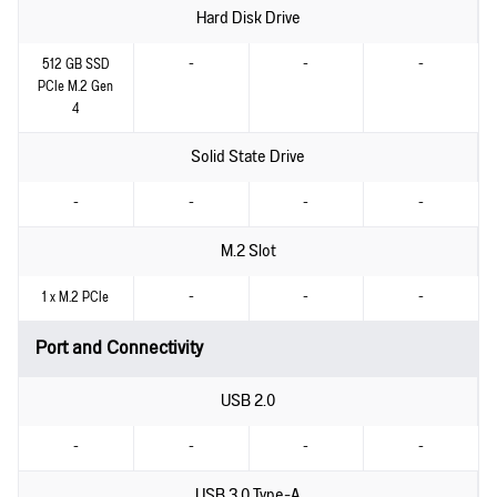
Hard Disk Drive
512 GB SSD
-
-
-
PCIe M.2 Gen
4
Solid State Drive
-
-
-
-
M.2 Slot
1 x M.2 PCIe
-
-
-
Port and Connectivity
USB 2.0
-
-
-
-
USB 3.0 Type-A