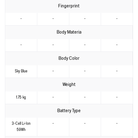
Fingerprint
-
-
-
-
Body Materia
-
-
-
-
Body Color
Sky Blue
-
-
-
Weight
1.75 kg
-
-
-
Battery Type
3-Cell Li-Ion
-
-
-
59Wh