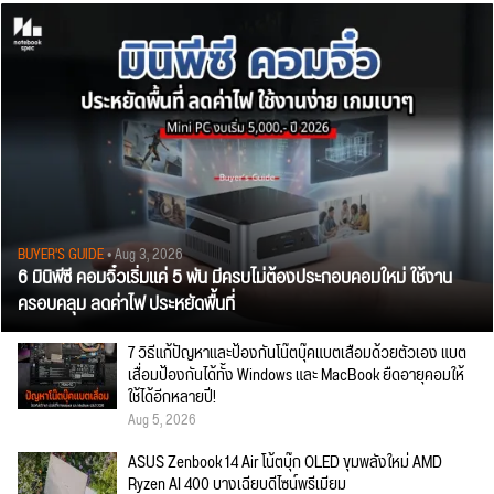
BUYER'S GUIDE
• Aug 3, 2026
6 มินิพีซี คอมจิ๋วเริ่มแค่ 5 พัน มีครบไม่ต้องประกอบคอมใหม่ ใช้งาน
ครอบคลุม ลดค่าไฟ ประหยัดพื้นที่
7 วิธีแก้ปัญหาและป้องกันโน๊ตบุ๊คแบตเสื่อมด้วยตัวเอง แบต
เสื่อมป้องกันได้ทั้ง Windows และ MacBook ยืดอายุคอมให้
ใช้ได้อีกหลายปี!
Aug 5, 2026
ASUS Zenbook 14 Air โน้ตบุ๊ก OLED ขุมพลังใหม่ AMD
Ryzen AI 400 บางเฉียบดีไซน์พรีเมียม