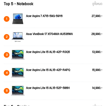
Top 5 - Notebook
ดูทั้งหมด
Acer Aspire 7 A715-59G-59Y6
27,990.-
1
Asus VivoBook 17 X1704MA-AU536WA
28,990.-
2
Acer Aspire Lite 15 AL15-42P-R3Q5
13,990.-
3
Acer Aspire Lite 15 AL15-42P-R4PQ
15,990.-
4
Acer Aspire Lite 15 AL15-52P-586H
14,990.-
5