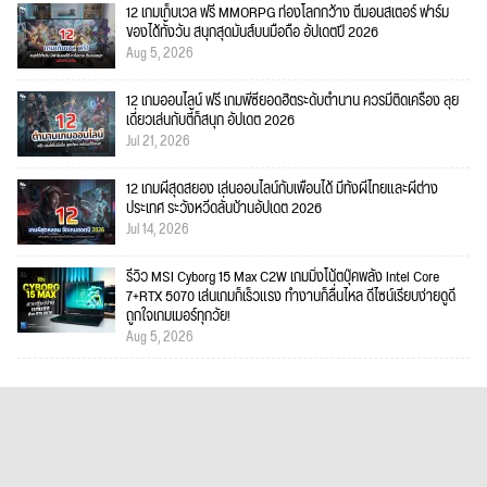
12 เกมเก็บเวล ฟรี MMORPG ท่องโลกกว้าง ตีมอนสเตอร์ ฟาร์ม
ของได้ทั้งวัน สนุกสุดมันส์บนมือถือ อัปเดตปี 2026
Aug 5, 2026
12 เกมออนไลน์ ฟรี เกมพีซียอดฮิตระดับตำนาน ควรมีติดเครื่อง ลุย
เดี่ยวเล่นกับตี้ก็สนุก อัปเดต 2026
Jul 21, 2026
12 เกมผีสุดสยอง เล่นออนไลน์กับเพื่อนได้ มีทั้งผีไทยและผีต่าง
ประเทศ ระวังหวีดลั่นบ้านอัปเดต 2026
Jul 14, 2026
รีวิว MSI Cyborg 15 Max C2W เกมมิ่งโน้ตบุ๊คพลัง Intel Core
7+RTX 5070 เล่นเกมก็เร็วแรง ทำงานก็ลื่นไหล ดีไซน์เรียบง่ายดูดี
ถูกใจเกมเมอร์ทุกวัย!
Aug 5, 2026