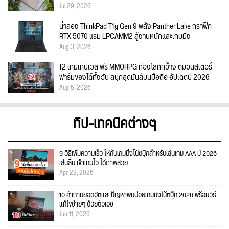
Jul 29, 2026
น่าลอง ThinkPad T1g Gen 9 พลัง Panther Lake กราฟิก
RTX 5070 แรม LPCAMM2 สู้งานหนักและเกมมิ่ง
Aug 3, 2026
12 เกมเก็บเวล ฟรี MMORPG ท่องโลกกว้าง ตีมอนสเตอร์
ฟาร์มของได้ทั้งวัน สนุกสุดมันส์บนมือถือ อัปเดตปี 2026
Aug 5, 2026
ทิป-เทคนิคต่างๆ
9 วิธีเพิ่มความเร็ว ให้กับเกมมิ่งโน้ตบุ๊กสำหรับเล่นเกม AAA ปี 2026
เล่นลื่น เข้าเกมไว ได้ภาพสวย
Apr 23, 2026
10 คำถามยอดฮิตและปัญหาพบบ่อยเกมมิ่งโน้ตบุ๊ก 2026 พร้อมวิธี
แก้ไขง่ายๆ ด้วยตัวเอง
Jun 11, 2026