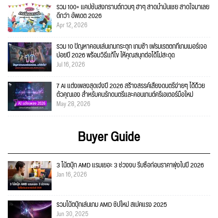
รวม 100+ แคปชั่นสงกรานต์กวนๆ ฮาๆ สาดน้ำมันเชย สาดใจมาเลย
ดีกว่า อัพเดต 2026
Apr 12, 2026
รวม 10 ปัญหาคอมเล่นเกมกระตุก เกมช้า เฟรมเรตตกที่เกมเมอร์เจอ
บ่อยปี 2026 พร้อมวิธีแก้ไข ให้คุณสนุกต่อได้ไม่สะดุด
Jul 16, 2026
7 AI แต่งเพลงสุดเจ๋งปี 2026 สร้างสรรค์เสียงดนตรีง่ายๆ ได้ด้วย
ตัวคุณเอง สำหรับคนรักดนตรีและคอนเทนต์ครีเอเตอร์มือใหม่
May 28, 2026
Buyer Guide
3 โน้ตบุ๊ก AMD แรมเยอะ 3 ช่วงงบ รีบซื้อก่อนราคาพุ่งในปี 2026
Jan 16, 2026
รวมโน้ตบุ๊กเล่นเกม AMD ชิปใหม่ สเปคแรง 2025
Jun 30, 2025