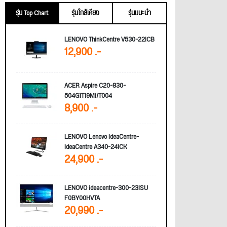
รุ่น Top Chart
รุ่นใกล้เคียง
รุ่นแนะนำ
LENOVO ThinkCentre V530-22ICB
12,900 .-
ACER Aspire C20-830-
504G1T19Mi/T004
8,900 .-
LENOVO Lenovo IdeaCentre-
IdeaCentre A340-24ICK
24,900 .-
LENOVO ideacentre-300-23ISU
F0BY00HVTA
20,990 .-