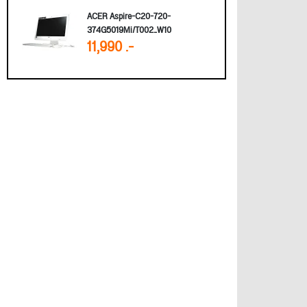
ACER Aspire-C20-720-
374G5019Mi/T002_W10
11,990 .-