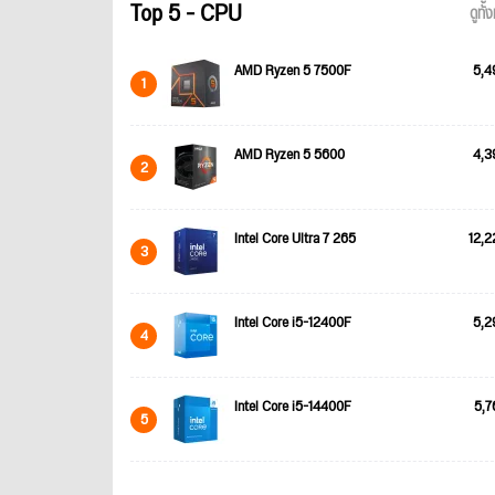
Top 5 - CPU
ดูทั
AMD Ryzen 5 7500F
5,4
1
AMD Ryzen 5 5600
4,3
2
Intel Core Ultra 7 265
12,2
3
Intel Core i5-12400F
5,2
4
Intel Core i5-14400F
5,7
5