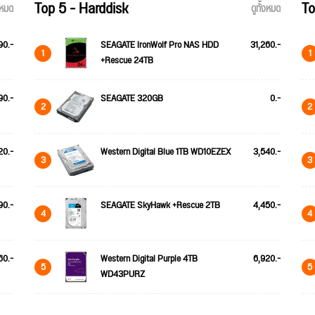
Top 5 - Harddisk
To
้งหมด
ดูทั้งหมด
90.-
SEAGATE IronWolf Pro NAS HDD
31,260.-
1
1
+Rescue 24TB
90.-
SEAGATE 320GB
0.-
2
2
20.-
Western Digital Blue 1TB WD10EZEX
3,540.-
3
3
90.-
SEAGATE SkyHawk +Rescue 2TB
4,450.-
4
4
60.-
Western Digital Purple 4TB
6,920.-
5
5
WD43PURZ