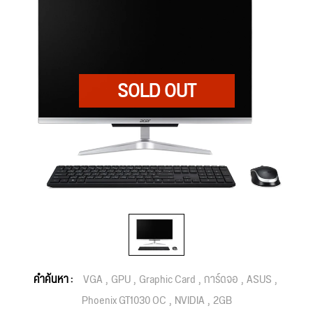
คำค้นหา :
VGA
GPU
Graphic Card
การ์ดจอ
ASUS
Phoenix GT1030 OC
NVIDIA
2GB