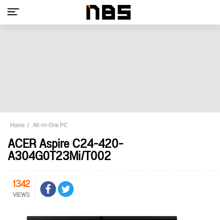
Home
All-in-One PC
ACER Aspire C24-420-
A304G0T23Mi/T002
1342
VIEWS