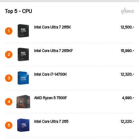
Top 5 - CPU
ดูทั้งหมด
Intel Core Ultra 7 265K
12,500.-
1
Intel Core Ultra 7 265KF
15,990.-
2
Intel Core i7-14700K
12,320.-
3
AMD Ryzen 5 7500F
4,990.-
4
Intel Core Ultra 7 265
12,220.-
5