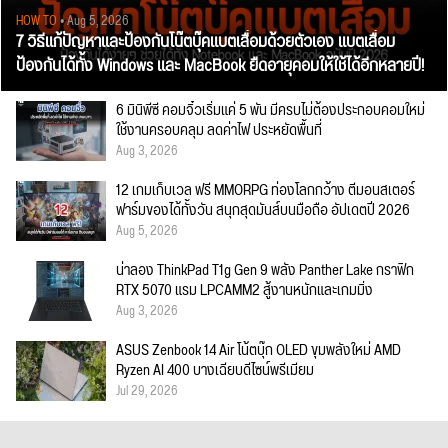
HOW TO
• Aug 5, 2026
7 วิธีแก้ปัญหาและป้องกันโน๊ตบุ๊คแบตเสื่อมด้วยตัวเอง แบตเสื่อม
ป้องกันได้ทั้ง Windows และ MacBook ยืดอายุคอมให้ใช้ได้อีกหลายปี!
6 มินิพีซี คอมจิ๋วเริ่มแค่ 5 พัน มีครบไม่ต้องประกอบคอมใหม่
ใช้งานครอบคลุม ลดค่าไฟ ประหยัดพื้นที่
Aug 3, 2026
12 เกมเก็บเวล ฟรี MMORPG ท่องโลกกว้าง ตีมอนสเตอร์
ฟาร์มของได้ทั้งวัน สนุกสุดมันส์บนมือถือ อัปเดตปี 2026
Aug 5, 2026
น่าลอง ThinkPad T1g Gen 9 พลัง Panther Lake กราฟิก
RTX 5070 แรม LPCAMM2 สู้งานหนักและเกมมิ่ง
Aug 3, 2026
ASUS Zenbook 14 Air โน้ตบุ๊ก OLED ขุมพลังใหม่ AMD
Ryzen AI 400 บางเฉียบดีไซน์พรีเมียม
Jul 29, 2026