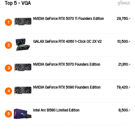
Top 5 - VGA
ดูทั้งหมด
NVIDIA GeForce RTX 5070 Ti Founders Edition
29,760.-
1
GALAX GeForce RTX 4060 1-Click OC 2X V2
10,500.-
2
NVIDIA GeForce RTX 5070 Founders Edition
21,810.-
3
NVIDIA GeForce RTX 5090 Founders Edition
79,420.-
4
Intel Arc B580 Limited Edition
8,500.-
5