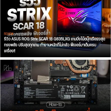
REVIEW
• Jul 28, 2026
รีวิว ASUS ROG Strix SCAR 18 G835LXG เกมมิ่งโน้ตบุ๊กเรือธงสุด
ทรงพลัง ปรับสุดทุกเกม ทำงานหนักก็ไม่กลัว ฟีเจอร์มาเต็มครบ
เครื่อง!!