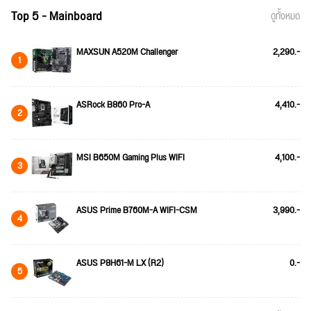
Top 5 - Mainboard
ดูทั้งหมด
MAXSUN A520M Challenger
2,290.-
1
ASRock B860 Pro-A
4,410.-
2
MSI B650M Gaming Plus WIFI
4,100.-
3
ASUS Prime B760M-A WIFI-CSM
3,990.-
4
ASUS P8H61-M LX (R2)
0.-
5