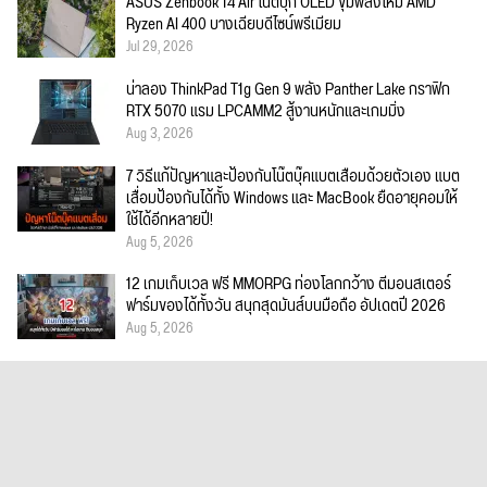
ASUS Zenbook 14 Air โน้ตบุ๊ก OLED ขุมพลังใหม่ AMD
Ryzen AI 400 บางเฉียบดีไซน์พรีเมียม
Jul 29, 2026
น่าลอง ThinkPad T1g Gen 9 พลัง Panther Lake กราฟิก
RTX 5070 แรม LPCAMM2 สู้งานหนักและเกมมิ่ง
Aug 3, 2026
7 วิธีแก้ปัญหาและป้องกันโน๊ตบุ๊คแบตเสื่อมด้วยตัวเอง แบต
เสื่อมป้องกันได้ทั้ง Windows และ MacBook ยืดอายุคอมให้
ใช้ได้อีกหลายปี!
Aug 5, 2026
12 เกมเก็บเวล ฟรี MMORPG ท่องโลกกว้าง ตีมอนสเตอร์
ฟาร์มของได้ทั้งวัน สนุกสุดมันส์บนมือถือ อัปเดตปี 2026
Aug 5, 2026