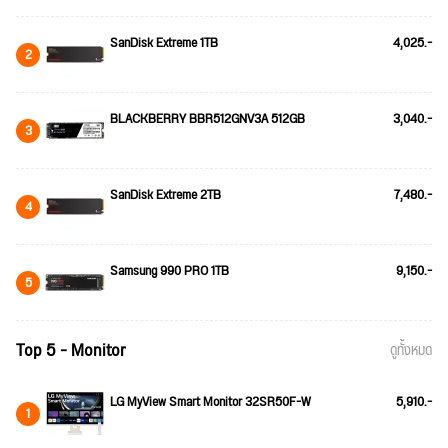
SanDisk Extreme 1TB
4,025.-
2
BLACKBERRY BBR512GNV3A 512GB
3,040.-
3
SanDisk Extreme 2TB
7,480.-
4
Samsung 990 PRO 1TB
9,150.-
5
Top 5 - Monitor
ดูทั้งหมด
LG MyView Smart Monitor 32SR50F-W
5,910.-
1