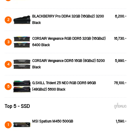
BLACKBERRY Pro DDR4 32GB (16GBx2) 3200
6,200.-
2
Black
CORSAIR Vengeance RGB DDR5 32GB (16GBx2)
16,730.-
3
6400 Black
CORSAIR Vengeance DDR5 16GB (8GBx2) 5200
5,990.-
4
Black
G.SKILL Trident Z5 NEO RGB DDR5 96GB
76,100.-
5
(48GBx2) 5600 Black
Top 5 - SSD
ดูทั้งหมด
MSI Spatium M450 500GB
1,590.-
1