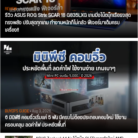
REVIEW
• Jul 28, 2026
รีวิว ASUS ROG Strix SCAR 18 G835LXG เกมมิ่งโน้ตบุ๊กเรือธงสุด
ทรงพลัง ปรับสุดทุกเกม ทำงานหนักก็ไม่กลัว ฟีเจอร์มาเต็มครบ
เครื่อง!!
BUYER'S GUIDE
• Aug 3, 2026
6 มินิพีซี คอมจิ๋วเริ่มแค่ 5 พัน มีครบไม่ต้องประกอบคอมใหม่ ใช้งาน
ครอบคลุม ลดค่าไฟ ประหยัดพื้นที่