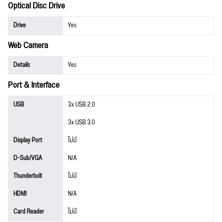
Optical Disc Drive
Drive
Yes
Web Camera
Details
Yes
Port & Interface
USB
3x USB 2.0
3x USB 3.0
Display Port
ไม่มี
D-Sub/VGA
N/A
Thunderbolt
ไม่มี
HDMI
N/A
Card Reader
ไม่มี