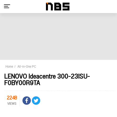
Home
All-in-One PC
LENOVO Ideacentre 300-23ISU-
F0BY00R9TA
2248
VIEWS