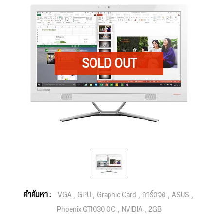
คำค้นหา :
VGA
GPU
Graphic Card
การ์ดจอ
ASUS
Phoenix GT1030 OC
NVIDIA
2GB