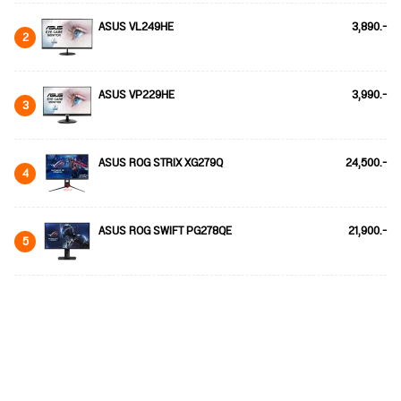
ASUS VL249HE
3,890.-
2
ASUS VP229HE
3,990.-
3
ASUS ROG STRIX XG279Q
24,500.-
4
ASUS ROG SWIFT PG278QE
21,900.-
5