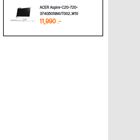
ACER Aspire-C20-720-
374G5019Mi/T002_W10
11,990 .-