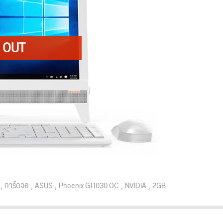
การ์ดจอ
ASUS
Phoenix GT1030 OC
NVIDIA
2GB