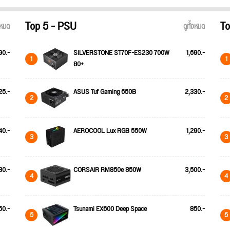
Top 5 - PSU
To
้งหมด
ดูทั้งหมด
90.-
SILVERSTONE ST70F-ES230 700W
1,690.-
1
1
80+
25.-
ASUS Tuf Gaming 650B
2,330.-
2
2
40.-
AEROCOOL Lux RGB 550W
1,290.-
3
3
80.-
CORSAIR RM850e 850W
3,500.-
4
4
50.-
Tsunami EX600 Deep Space
850.-
5
5