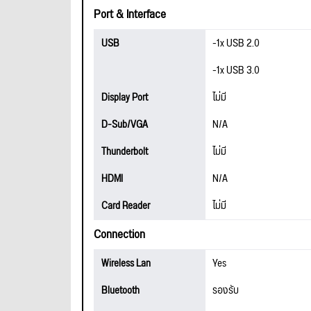
Port & Interface
USB
-1x USB 2.0
-1x USB 3.0
Display Port
ไม่มี
D-Sub/VGA
N/A
Thunderbolt
ไม่มี
HDMI
N/A
Card Reader
ไม่มี
Connection
Wireless Lan
Yes
Bluetooth
รองรับ