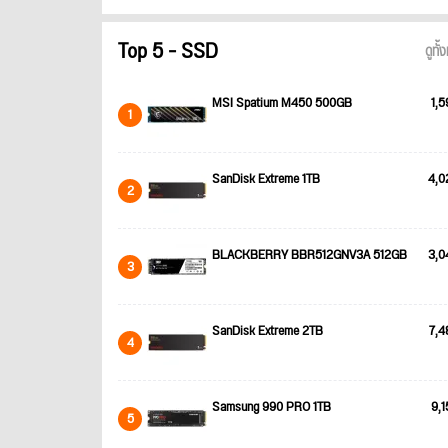
Top 5 - SSD
ดูทั
MSI Spatium M450 500GB
1,5
1
SanDisk Extreme 1TB
4,0
2
BLACKBERRY BBR512GNV3A 512GB
3,0
3
SanDisk Extreme 2TB
7,4
4
Samsung 990 PRO 1TB
9,1
5