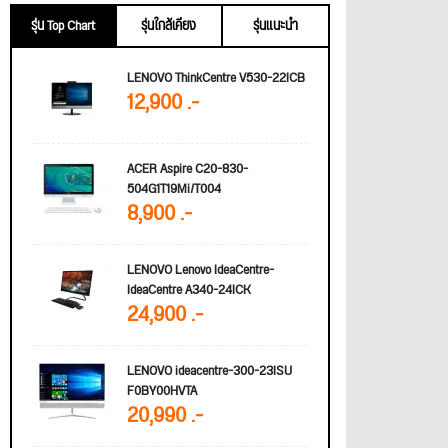
รุ่น Top Chart
รุ่นใกล้เคียง
รุ่นแนะนำ
LENOVO ThinkCentre V530-22ICB
12,900 .-
ACER Aspire C20-830-
504G1T19Mi/T004
8,900 .-
LENOVO Lenovo IdeaCentre-
IdeaCentre A340-24ICK
24,900 .-
LENOVO ideacentre-300-23ISU
F0BY00HVTA
20,990 .-