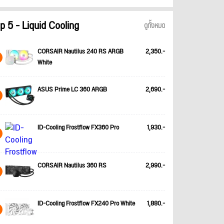
p 5 - Liquid Cooling
ดูทั้งหมด
CORSAIR Nautilus 240 RS ARGB
2,350.-
White
ASUS Prime LC 360 ARGB
2,690.-
ID-Cooling Frostflow FX360 Pro
1,930.-
CORSAIR Nautilus 360 RS
2,990.-
ID-Cooling Frostflow FX240 Pro White
1,880.-