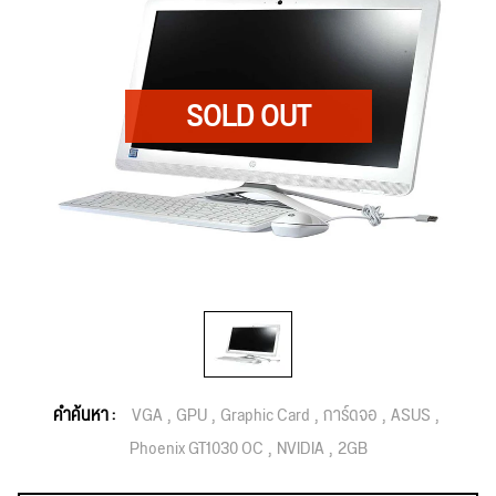
คำค้นหา :
VGA
GPU
Graphic Card
การ์ดจอ
ASUS
Phoenix GT1030 OC
NVIDIA
2GB