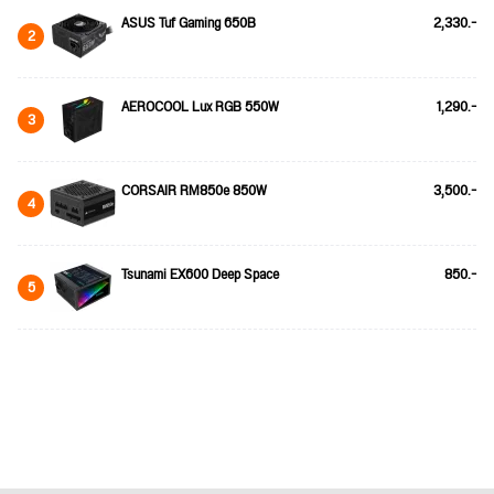
ASUS Tuf Gaming 650B
2,330.-
2
AEROCOOL Lux RGB 550W
1,290.-
3
CORSAIR RM850e 850W
3,500.-
4
Tsunami EX600 Deep Space
850.-
5