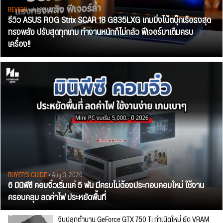
REVIEW
• Jul 28, 2026
รีวิว ASUS ROG Strix SCAR 18 G835LXG เกมมิ่งโน้ตบุ๊กเรือธงสุด
ทรงพลัง ปรับสุดทุกเกม ทำงานหนักก็ไม่กลัว ฟีเจอร์มาเต็มครบ
เครื่อง!!
BUYER'S GUIDE
• Aug 3, 2026
6 มินิพีซี คอมจิ๋วเริ่มแค่ 5 พัน มีครบไม่ต้องประกอบคอมใหม่ ใช้งาน
ครอบคลุม ลดค่าไฟ ประหยัดพื้นที่
จีนปลุกตำนาน GeForce GTX 750 Ti กำเนิดใหม่ ยัด VRAM