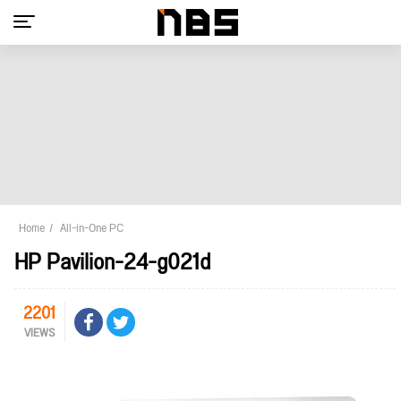
Home
All-in-One PC
HP Pavilion-24-g021d
2201
VIEWS