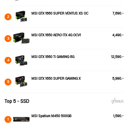
MSI GTX 1660 SUPER VENTUS XS OC
7,690.-
2
MSI GTX 1650 AERO ITX 4G OCV1
4,490.-
3
MSI GTX 1660 Ti GAMING 6G
12,590.-
4
MSI GTX 1650 SUPER GAMING X
5,990.-
5
Top 5 - SSD
ดูทั้งหมด
MSI Spatium M450 500GB
1,590.-
1