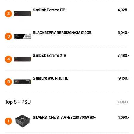
SanDisk Extreme 1TB
4,025.-
2
BLACKBERRY BBR512GNV3A 512GB
3,040.-
3
SanDisk Extreme 2TB
7,480.-
4
Samsung 990 PRO 1TB
9,150.-
5
Top 5 - PSU
ดูทั้งหมด
SILVERSTONE ST70F-ES230 700W 80+
1,690.-
1