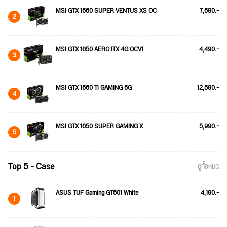
MSI GTX 1660 SUPER VENTUS XS OC
7,690.-
2
MSI GTX 1650 AERO ITX 4G OCV1
4,490.-
3
MSI GTX 1660 Ti GAMING 6G
12,590.-
4
MSI GTX 1650 SUPER GAMING X
5,990.-
5
Top 5 - Case
ดูทั้งหมด
ASUS TUF Gaming GT501 White
4,190.-
1