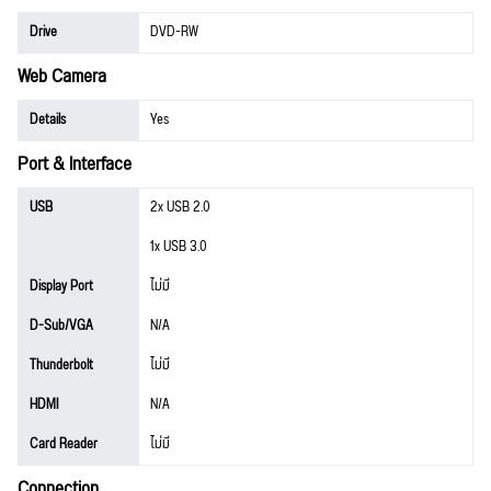
Drive
DVD-RW
Web Camera
Details
Yes
Port & Interface
USB
2x USB 2.0
1x USB 3.0
Display Port
ไม่มี
D-Sub/VGA
N/A
Thunderbolt
ไม่มี
HDMI
N/A
Card Reader
ไม่มี
Connection