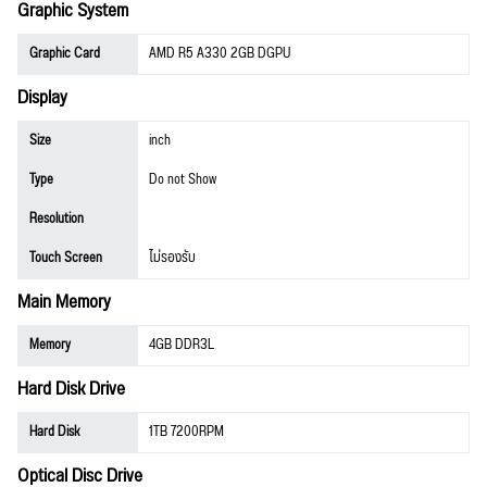
Graphic System
Graphic Card
AMD R5 A330 2GB DGPU
Display
Size
inch
Type
Do not Show
Resolution
Touch Screen
ไม่รองรับ
Main Memory
Memory
4GB DDR3L
Hard Disk Drive
Hard Disk
1TB 7200RPM
Optical Disc Drive