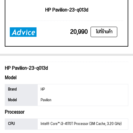
HP Pavilion-23-q013d
20,990
ไปที่ร้านค้า
HP Pavilion-23-q013d
Model
Brand
HP
Model
Pavilion
Processor
CPU
Intel® Core™ i3-4170T Processor (3M Cache, 3.20 GHz)