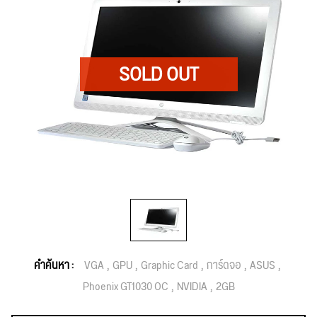
คำค้นหา :
VGA
GPU
Graphic Card
การ์ดจอ
ASUS
Phoenix GT1030 OC
NVIDIA
2GB