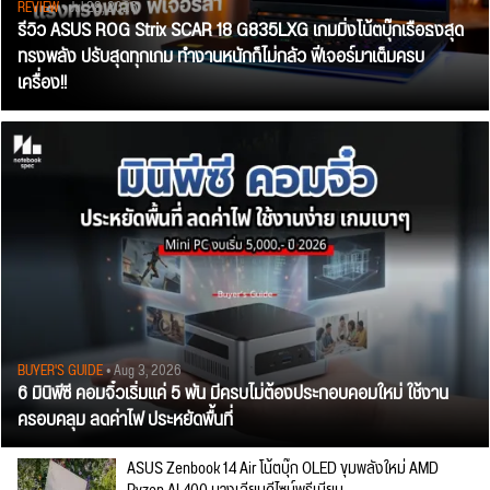
REVIEW
• Jul 28, 2026
รีวิว ASUS ROG Strix SCAR 18 G835LXG เกมมิ่งโน้ตบุ๊กเรือธงสุด
ทรงพลัง ปรับสุดทุกเกม ทำงานหนักก็ไม่กลัว ฟีเจอร์มาเต็มครบ
เครื่อง!!
BUYER'S GUIDE
• Aug 3, 2026
6 มินิพีซี คอมจิ๋วเริ่มแค่ 5 พัน มีครบไม่ต้องประกอบคอมใหม่ ใช้งาน
ครอบคลุม ลดค่าไฟ ประหยัดพื้นที่
ASUS Zenbook 14 Air โน้ตบุ๊ก OLED ขุมพลังใหม่ AMD