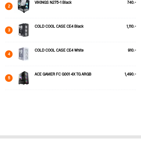
VIKINGS N275-1 Black
740.-
2
COLD COOL CASE CE4 Black
1,110.-
3
COLD COOL CASE CE4 White
910.-
4
ACE GAMER FC G001 4X TG ARGB
1,490.-
5