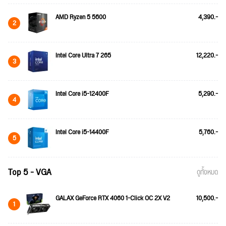
AMD Ryzen 5 5600
4,390.-
2
Intel Core Ultra 7 265
12,220.-
3
Intel Core i5-12400F
5,290.-
4
Intel Core i5-14400F
5,760.-
5
Top 5 - VGA
ดูทั้งหมด
GALAX GeForce RTX 4060 1-Click OC 2X V2
10,500.-
1