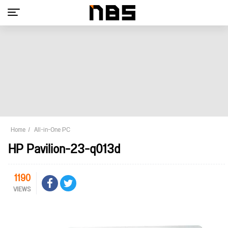
Home
All-in-One PC
HP Pavilion-23-q013d
1190
VIEWS