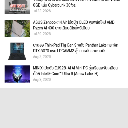
8GB เล่น Cyberpunk 30fps.
Jul 23, 2026
ASUS Zenbook 14 Air โน้ตบุ๊ก OLED ขุมพลังใหม่ AMD
Ryzen AI 400 บางเฉียบดีไซน์พรีเมียม
Jul 29, 2026
น่าลอง ThinkPad T1g Gen 9 พลัง Panther Lake กราฟิก
RTX 5070 แรม LPCAMM2 สู้งานหนักและเกมมิ่ง
Aug 3, 2026
MINIX เปิดตัว EU928-AI AI Mini PC รุ่นเรือธงขับเคลื่อน
ด้วย Intel® Core™ Ultra 9 (Arrow Lake-H)
Aug 3, 2026