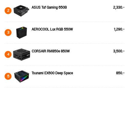
ASUS Tuf Gaming 650B
2,330.-
2
AEROCOOL Lux RGB 550W
1,290.-
3
CORSAIR RM850e 850W
3,500.-
4
Tsunami EX600 Deep Space
850.-
5