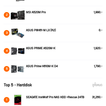
MSI A520M Pro
1,990.-
2
ASUS P8H61-M LX (R2)
0.-
3
ASUS PRIME A520M-K
1,920.-
4
ASUS Prime H610M-K D4
1,790.-
5
Top 5 - Harddisk
ดูทั้งหมด
SEAGATE IronWolf Pro NAS HDD +Rescue 24TB
31,260.-
1