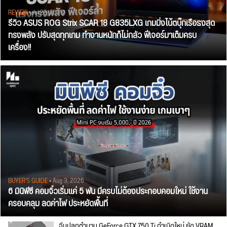
REVIEW
• Jul 28, 2026
รีวิว ASUS ROG Strix SCAR 18 G835LXG เกมมิ่งโน้ตบุ๊กเรือธงสุด
ทรงพลัง ปรับสุดทุกเกม ทำงานหนักก็ไม่กลัว ฟีเจอร์มาเต็มครบ
เครื่อง!!
BUYER'S GUIDE
• Aug 3, 2026
6 มินิพีซี คอมจิ๋วเริ่มแค่ 5 พัน มีครบไม่ต้องประกอบคอมใหม่ ใช้งาน
ครอบคลุม ลดค่าไฟ ประหยัดพื้นที่
จีนปลุกตำนาน GeForce GTX 750 Ti กำเนิดใหม่ ยัด VRAM