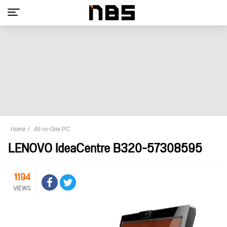
Home
All-in-One PC
LENOVO IdeaCentre B320-57308595
1194
VIEWS