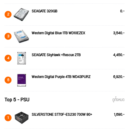
SEAGATE 320GB
0.-
2
Western Digital Blue 1TB WD10EZEX
3,540.-
3
SEAGATE SkyHawk +Rescue 2TB
4,450.-
4
Western Digital Purple 4TB WD43PURZ
6,920.-
5
Top 5 - PSU
ดูทั้งหมด
SILVERSTONE ST70F-ES230 700W 80+
1,690.-
1