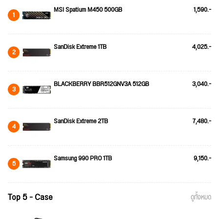
MSI Spatium M450 500GB
1,590.-
1
SanDisk Extreme 1TB
4,025.-
2
BLACKBERRY BBR512GNV3A 512GB
3,040.-
3
SanDisk Extreme 2TB
7,480.-
4
Samsung 990 PRO 1TB
9,150.-
5
Top 5 - Case
ดูทั้งหมด