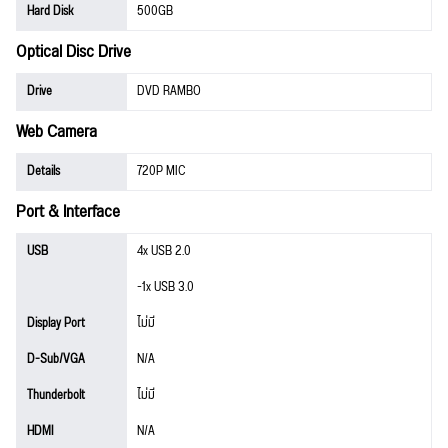
Hard Disk
500GB
Optical Disc Drive
Drive
DVD RAMBO
Web Camera
Details
720P MIC
Port & Interface
USB
4x USB 2.0
-1x USB 3.0
Display Port
ไม่มี
D-Sub/VGA
N/A
Thunderbolt
ไม่มี
HDMI
N/A