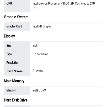
CPU
Intel Celeron Processor N3050 (2M Cache up to 2.16
GHz)
Graphic System
Graphic Card
Intel HD Graphic
Display
Size
inch
Type
Do not Show
Resolution
Touch Screen
ไม่รองรับ
Main Memory
Memory
2GB DDR3
Hard Disk Drive