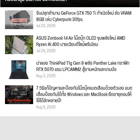
จีนปลุกตำนาน GeForce GTX 750 Ti กำเนิดใหม่ ยัด VRAM
8GB เล่น Cyberpunk 30fps.
Jul 23, 2026
ASUS Zenbook 14 Air โน้ตบุ๊ก OLED ขุมพลังใหม่ AMD
Ryzen AI 400 บางเฉียบดีไซน์พรีเมียม
Jul 29, 2026
น่าลอง ThinkPad T1g Gen 9 พลัง Panther Lake กราฟิก
RTX 5070 แรม LPCAMM2 สู้งานหนักและเกมมิ่ง
Aug 3, 2026
7 วิธีแก้ปัญหาและป้องกันโน๊ตบุ๊คแบตเสื่อมด้วยตัวเอง แบต
เสื่อมป้องกันได้ทั้ง Windows และ MacBook ยืดอายุคอมให้
ใช้ได้อีกหลายปี!
Aug 5, 2026