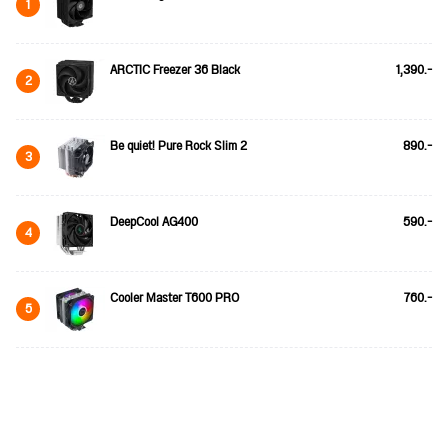
1
ARCTIC Freezer 36 Black
1,390.-
2
Be quiet! Pure Rock Slim 2
890.-
3
DeepCool AG400
590.-
4
Cooler Master T600 PRO
760.-
5