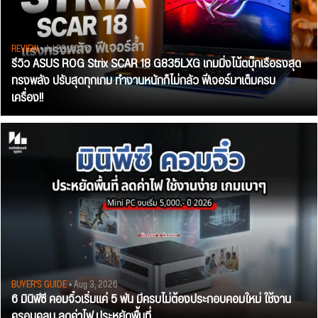
REVIEW
• Jul 28, 2026
รีวิว ASUS ROG Strix SCAR 18 G835LXG เกมมิ่งโน้ตบุ๊กเรือธงสุด
ทรงพลัง ปรับสุดทุกเกม ทำงานหนักก็ไม่กลัว ฟีเจอร์มาเต็มครบ
เครื่อง!!
BUYER'S GUIDE
• Aug 3, 2026
6 มินิพีซี คอมจิ๋วเริ่มแค่ 5 พัน มีครบไม่ต้องประกอบคอมใหม่ ใช้งาน
ครอบคลุม ลดค่าไฟ ประหยัดพื้นที่