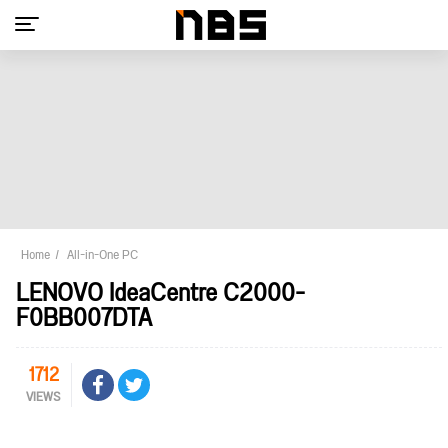
Home
All-in-One PC
LENOVO IdeaCentre C2000-
F0BB007DTA
1712
VIEWS