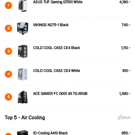
ASUS TUF Gaming GT501 White
4,190.-
1
VIKINGS N275-1 Black
740.-
2
COLD COOL CASE CE4 Black
1,110.-
3
COLD COOL CASE CE4 White
910.-
4
ACE GAMER FC G001 4X TG ARGB
1,490.-
5
Top 5 - Air Cooling
ดูทั้งหมด
ID-Cooling A410 Black
950.-