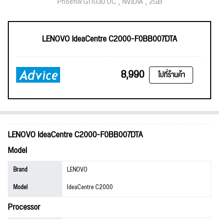
Phoenix GT1030 OC
NVIDIA
2GB
LENOVO IdeaCentre C2000-F0BB007DTA
8,990
ไปที่ร้านค้า
LENOVO IdeaCentre C2000-F0BB007DTA
Model
Brand
LENOVO
Model
IdeaCentre C2000
Processor