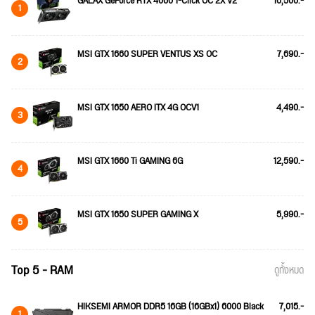
GALAX GeForce RTX 4060 1-Click OC 2X V2
10,500.-
1
MSI GTX 1660 SUPER VENTUS XS OC
7,690.-
2
MSI GTX 1650 AERO ITX 4G OCV1
4,490.-
3
MSI GTX 1660 Ti GAMING 6G
12,590.-
4
MSI GTX 1650 SUPER GAMING X
5,990.-
5
Top 5 - RAM
ดูทั้งหมด
HIKSEMI ARMOR DDR5 16GB (16GBx1) 6000 Black
7,015.-
1