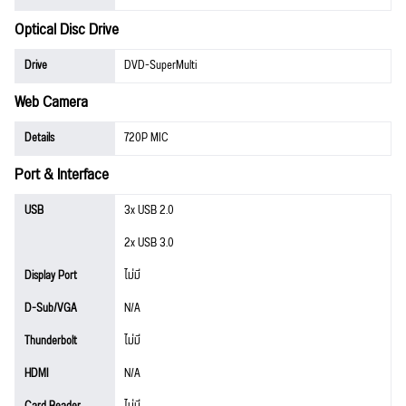
Optical Disc Drive
Drive
DVD-SuperMulti
Web Camera
Details
720P MIC
Port & Interface
USB
3x USB 2.0
2x USB 3.0
Display Port
ไม่มี
D-Sub/VGA
N/A
Thunderbolt
ไม่มี
HDMI
N/A