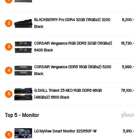
BLACKBERRY Pro DDR4 32GB (16GBx2) 3200
6,200.-
2
Black
CORSAIR Vengeance RGB DDR5 32GB (16GBx2)
16,730.-
3
6400 Black
CORSAIR Vengeance DDR5 16GB (8GBx2) 5200
5,990.-
4
Black
G.SKILL Trident Z5 NEO RGB DDR5 96GB
76,100.-
5
(48GBx2) 5600 Black
Top 5 - Monitor
ดูทั้งหมด
LG MyView Smart Monitor 32SR50F-W
5,910.-
1