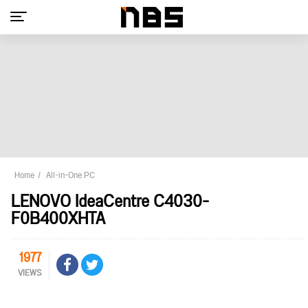
Home
All-in-One PC
LENOVO IdeaCentre C4030-
F0B400XHTA
1977
VIEWS