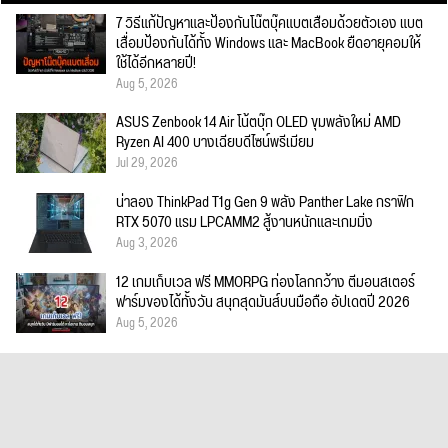
7 วิธีแก้ปัญหาและป้องกันโน๊ตบุ๊คแบตเสื่อมด้วยตัวเอง แบต
เสื่อมป้องกันได้ทั้ง Windows และ MacBook ยืดอายุคอมให้
ใช้ได้อีกหลายปี!
Aug 5, 2026
ASUS Zenbook 14 Air โน้ตบุ๊ก OLED ขุมพลังใหม่ AMD
Ryzen AI 400 บางเฉียบดีไซน์พรีเมียม
Jul 29, 2026
น่าลอง ThinkPad T1g Gen 9 พลัง Panther Lake กราฟิก
RTX 5070 แรม LPCAMM2 สู้งานหนักและเกมมิ่ง
Aug 3, 2026
12 เกมเก็บเวล ฟรี MMORPG ท่องโลกกว้าง ตีมอนสเตอร์
ฟาร์มของได้ทั้งวัน สนุกสุดมันส์บนมือถือ อัปเดตปี 2026
Aug 5, 2026