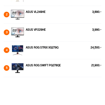
ASUS VL249HE
3,890.-
2
ASUS VP229HE
3,990.-
3
ASUS ROG STRIX XG279Q
24,500.-
4
ASUS ROG SWIFT PG278QE
21,900.-
5