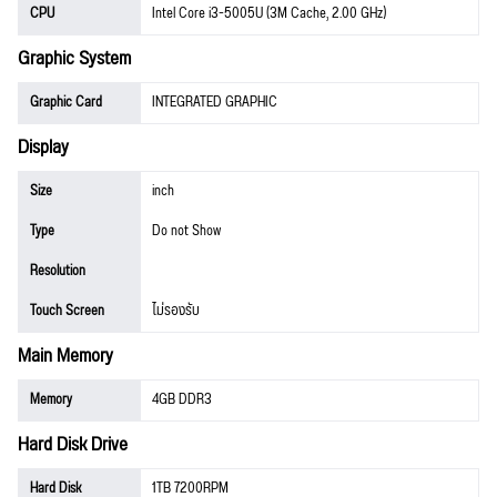
CPU
Intel Core i3-5005U (3M Cache, 2.00 GHz)
Graphic System
Graphic Card
INTEGRATED GRAPHIC
Display
Size
inch
Type
Do not Show
Resolution
Touch Screen
ไม่รองรับ
Main Memory
Memory
4GB DDR3
Hard Disk Drive
Hard Disk
1TB 7200RPM