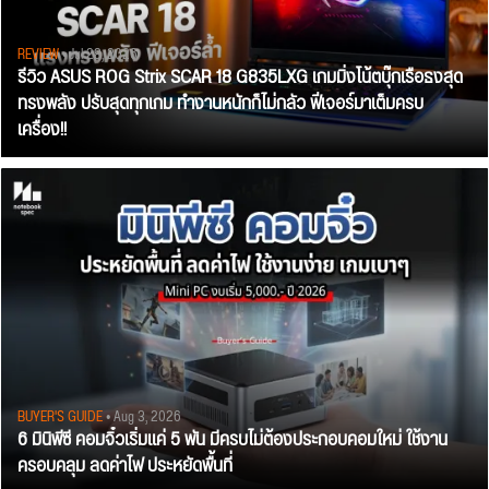
REVIEW
• Jul 28, 2026
รีวิว ASUS ROG Strix SCAR 18 G835LXG เกมมิ่งโน้ตบุ๊กเรือธงสุด
ทรงพลัง ปรับสุดทุกเกม ทำงานหนักก็ไม่กลัว ฟีเจอร์มาเต็มครบ
เครื่อง!!
BUYER'S GUIDE
• Aug 3, 2026
6 มินิพีซี คอมจิ๋วเริ่มแค่ 5 พัน มีครบไม่ต้องประกอบคอมใหม่ ใช้งาน
ครอบคลุม ลดค่าไฟ ประหยัดพื้นที่