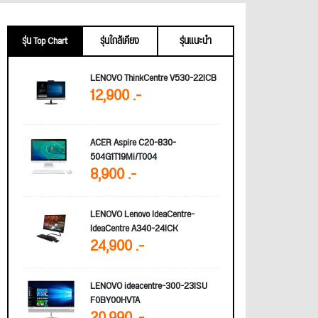
รุ่น Top Chart
รุ่นใกล้เคียง
รุ่นแนะนำ
LENOVO ThinkCentre V530-22ICB
12,900 .-
ACER Aspire C20-830-
504G1T19Mi/T004
8,900 .-
LENOVO Lenovo IdeaCentre-
IdeaCentre A340-24ICK
24,900 .-
LENOVO ideacentre-300-23ISU
F0BY00HVTA