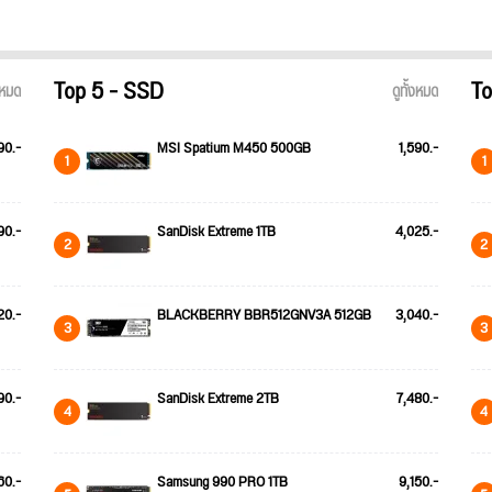
Top 5 - SSD
To
้งหมด
ดูทั้งหมด
90.-
MSI Spatium M450 500GB
1,590.-
1
1
90.-
SanDisk Extreme 1TB
4,025.-
2
2
20.-
BLACKBERRY BBR512GNV3A 512GB
3,040.-
3
3
90.-
SanDisk Extreme 2TB
7,480.-
4
4
60.-
Samsung 990 PRO 1TB
9,150.-