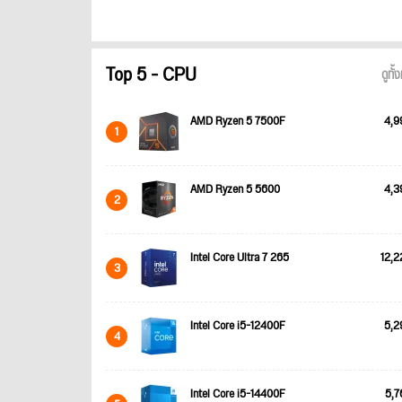
Top 5 - CPU
ดูทั
AMD Ryzen 5 7500F
4,9
1
AMD Ryzen 5 5600
4,3
2
Intel Core Ultra 7 265
12,2
3
Intel Core i5-12400F
5,2
4
Intel Core i5-14400F
5,7