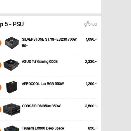
p 5 - PSU
ดูทั้งหมด
SILVERSTONE ST70F-ES230 700W
1,690.-
80+
ASUS Tuf Gaming 650B
2,330.-
AEROCOOL Lux RGB 550W
1,290.-
CORSAIR RM850e 850W
3,500.-
Tsunami EX600 Deep Space
850.-