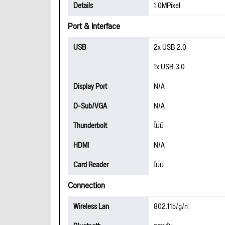
Details
1.0MPixel
Port & Interface
USB
2x USB 2.0
1x USB 3.0
Display Port
N/A
D-Sub/VGA
N/A
Thunderbolt
ไม่มี
HDMI
N/A
Card Reader
ไม่มี
Connection
Wireless Lan
802.11b/g/n