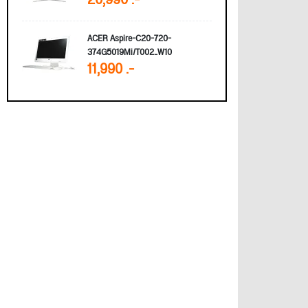
20,990 .-
ACER Aspire-C20-720-
374G5019Mi/T002_W10
11,990 .-