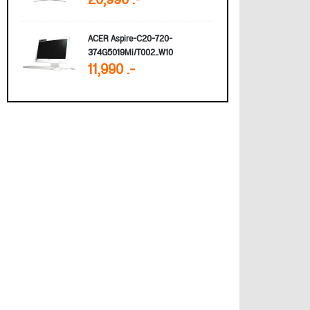
20,990 .-
ACER Aspire-C20-720-
374G5019Mi/T002_W10
11,990 .-