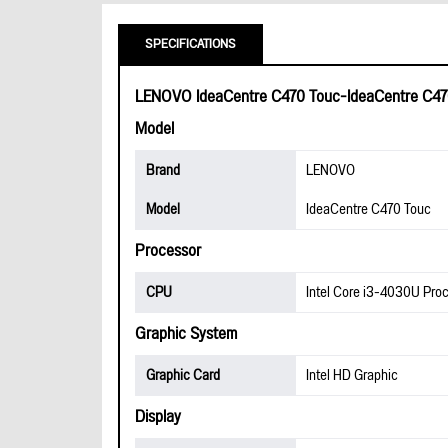
SPECIFICATIONS
LENOVO IdeaCentre C470 Touc-IdeaCentre C
Model
Brand
LENOVO
Model
IdeaCentre C470 Touc
Processor
CPU
Intel Core i3-4030U Pro
Graphic System
Graphic Card
Intel HD Graphic
Display