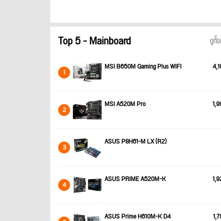
Top 5 - Mainboard
ดูทั
MSI B650M Gaming Plus WIFI
4,1
1
MSI A520M Pro
1,9
2
ASUS P8H61-M LX (R2)
3
ASUS PRIME A520M-K
1,9
4
ASUS Prime H610M-K D4
1,7