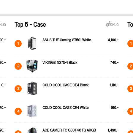
Top 5 - Case
To
้งหมด
ดูทั้งหมด
00.-
ASUS TUF Gaming GT501 White
4,190.-
1
1
90.-
VIKINGS N275-1 Black
740.-
2
2
0.-
COLD COOL CASE CE4 Black
1,110.-
3
3
20.-
COLD COOL CASE CE4 White
910.-
4
4
90.-
ACE GAMER FC G001 4X TG ARGB
1,490.-