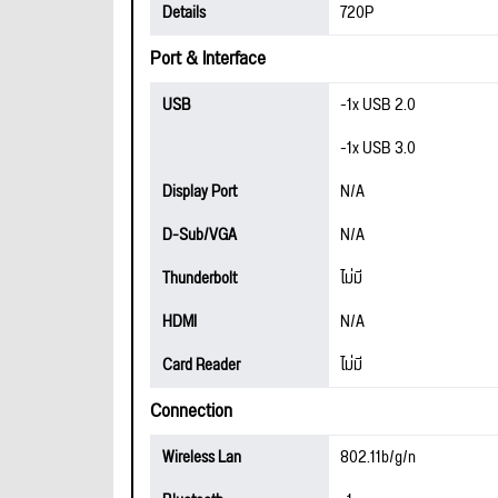
Details
720P
Port & Interface
USB
-1x USB 2.0
-1x USB 3.0
Display Port
N/A
D-Sub/VGA
N/A
Thunderbolt
ไม่มี
HDMI
N/A
Card Reader
ไม่มี
Connection
Wireless Lan
802.11b/g/n