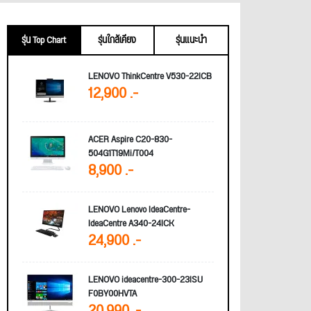
รุ่น Top Chart
รุ่นใกล้เคียง
รุ่นแนะนำ
LENOVO ThinkCentre V530-22ICB
12,900 .-
ACER Aspire C20-830-
504G1T19Mi/T004
8,900 .-
LENOVO Lenovo IdeaCentre-
IdeaCentre A340-24ICK
24,900 .-
LENOVO ideacentre-300-23ISU
F0BY00HVTA