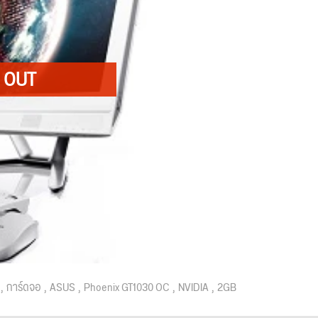
การ์ดจอ
ASUS
Phoenix GT1030 OC
NVIDIA
2GB