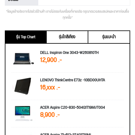
*ข้อมูลอ้างอิงจากโปรชัวร์ร้านค้า อาจไม่ตรงกับเครื่องที่ขายจริง กรุณาตรวจสอบสเปคและราคาก่อนซื้อ
ทุกครั้ง*
รุ่น Top Chart
รุ่นใกล้เคียง
รุ่นแนะนำ
DELL Inspiron One 3043-W260810TH
12,900 .-
LENOVO ThinkCentre E73z -10BD00UHTA
16,xxx .-
ACER Aspire C20-830-504G1T19Mi/T004
8,900 .-
ACER Aspire Z1-612-374G1T19Mi