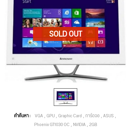
คำค้นหา :
VGA
GPU
Graphic Card
การ์ดจอ
ASUS
Phoenix GT1030 OC
NVIDIA
2GB