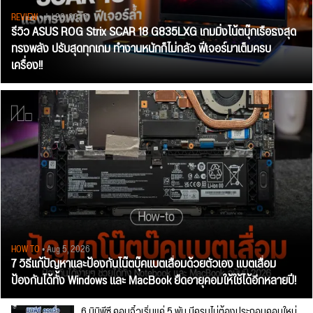
REVIEW
• Jul 28, 2026
รีวิว ASUS ROG Strix SCAR 18 G835LXG เกมมิ่งโน้ตบุ๊กเรือธงสุด
ทรงพลัง ปรับสุดทุกเกม ทำงานหนักก็ไม่กลัว ฟีเจอร์มาเต็มครบ
เครื่อง!!
HOW TO
• Aug 5, 2026
7 วิธีแก้ปัญหาและป้องกันโน๊ตบุ๊คแบตเสื่อมด้วยตัวเอง แบตเสื่อม
ป้องกันได้ทั้ง Windows และ MacBook ยืดอายุคอมให้ใช้ได้อีกหลายปี!
6 มินิพีซี คอมจิ๋วเริ่มแค่ 5 พัน มีครบไม่ต้องประกอบคอมใหม่