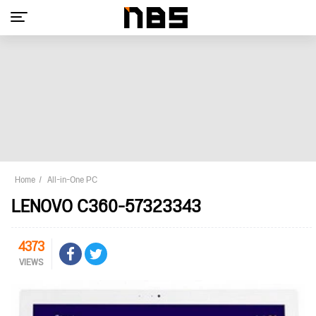
Home
All-in-One PC
LENOVO C360-57323343
4373
VIEWS