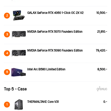
GALAX GeForce RTX 4060 1-Click OC 2X V2
10,500.-
2
NVIDIA GeForce RTX 5070 Founders Edition
21,810.-
3
NVIDIA GeForce RTX 5090 Founders Edition
79,420.-
4
Intel Arc B580 Limited Edition
8,500.-
5
Top 5 - Case
ดูทั้งหมด
THERMALTAKE Core V31
0.-
1