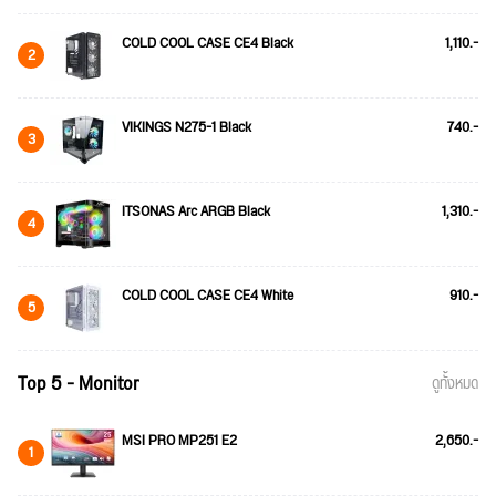
COLD COOL CASE CE4 Black
1,110.-
2
VIKINGS N275-1 Black
740.-
3
ITSONAS Arc ARGB Black
1,310.-
4
COLD COOL CASE CE4 White
910.-
5
Top 5 - Monitor
ดูทั้งหมด
MSI PRO MP251 E2
2,650.-
1