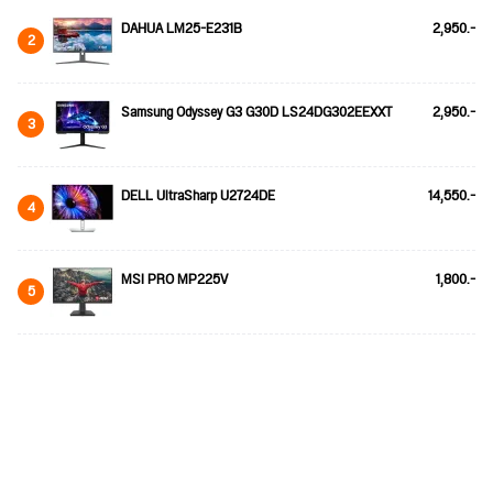
DAHUA LM25-E231B
2,950.-
2
Samsung Odyssey G3 G30D LS24DG302EEXXT
2,950.-
3
DELL UltraSharp U2724DE
14,550.-
4
MSI PRO MP225V
1,800.-
5