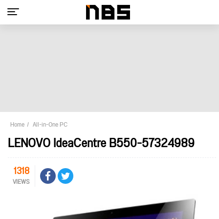
Home
All-in-One PC
LENOVO IdeaCentre B550-57324989
1318
VIEWS