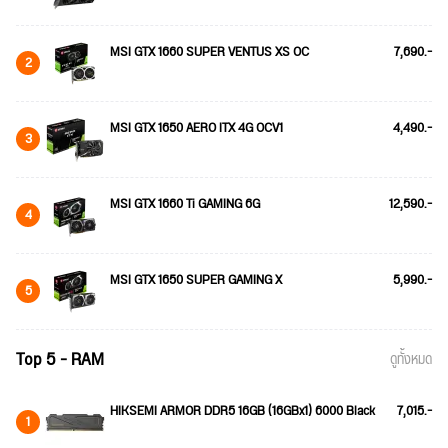
MSI GTX 1660 SUPER VENTUS XS OC
7,690.-
2
MSI GTX 1650 AERO ITX 4G OCV1
4,490.-
3
MSI GTX 1660 Ti GAMING 6G
12,590.-
4
MSI GTX 1650 SUPER GAMING X
5,990.-
5
Top 5 - RAM
ดูทั้งหมด
HIKSEMI ARMOR DDR5 16GB (16GBx1) 6000 Black
7,015.-
1