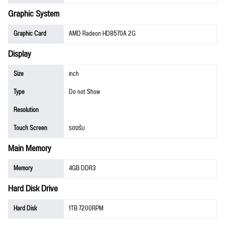
Graphic System
Graphic Card
AMD Radeon HD8570A 2G
Display
Size
inch
Type
Do not Show
Resolution
Touch Screen
รองรับ
Main Memory
Memory
4GB DDR3
Hard Disk Drive
Hard Disk
1TB 7200RPM