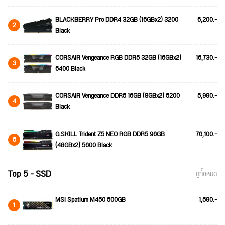
BLACKBERRY Pro DDR4 32GB (16GBx2) 3200
6,200.-
2
Black
CORSAIR Vengeance RGB DDR5 32GB (16GBx2)
16,730.-
3
6400 Black
CORSAIR Vengeance DDR5 16GB (8GBx2) 5200
5,990.-
4
Black
G.SKILL Trident Z5 NEO RGB DDR5 96GB
76,100.-
5
(48GBx2) 5600 Black
Top 5 - SSD
ดูทั้งหมด
MSI Spatium M450 500GB
1,590.-
1