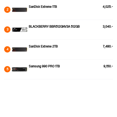
SanDisk Extreme 1TB
4,025.-
2
BLACKBERRY BBR512GNV3A 512GB
3,040.-
3
SanDisk Extreme 2TB
7,480.-
4
Samsung 990 PRO 1TB
9,150.-
5