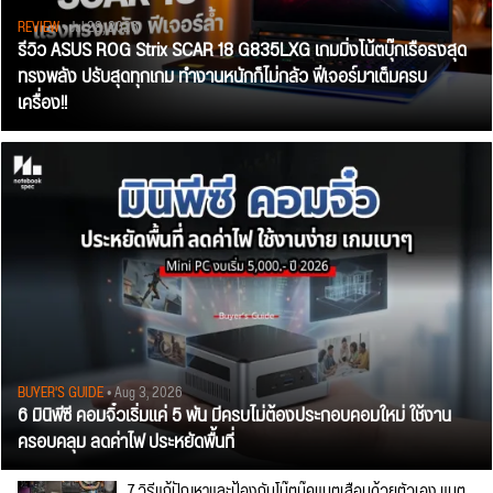
REVIEW
• Jul 28, 2026
รีวิว ASUS ROG Strix SCAR 18 G835LXG เกมมิ่งโน้ตบุ๊กเรือธงสุด
ทรงพลัง ปรับสุดทุกเกม ทำงานหนักก็ไม่กลัว ฟีเจอร์มาเต็มครบ
เครื่อง!!
BUYER'S GUIDE
• Aug 3, 2026
6 มินิพีซี คอมจิ๋วเริ่มแค่ 5 พัน มีครบไม่ต้องประกอบคอมใหม่ ใช้งาน
ครอบคลุม ลดค่าไฟ ประหยัดพื้นที่
7 วิธีแก้ปัญหาและป้องกันโน๊ตบุ๊คแบตเสื่อมด้วยตัวเอง แบต