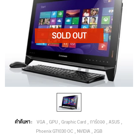
คำค้นหา :
VGA
GPU
Graphic Card
การ์ดจอ
ASUS
Phoenix GT1030 OC
NVIDIA
2GB