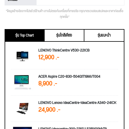
*ข้อมูลอ้างอิงจากโปรชัวร์ร้านค้า อาจไม่ตรงกับเครื่องที่ขายจริง กรุณาตรวจสอบสเปคและราคาก่อนซื้อ
ทุกครั้ง*
รุ่น Top Chart
รุ่นใกล้เคียง
รุ่นแนะนำ
LENOVO ThinkCentre V530-22ICB
12,900 .-
ACER Aspire C20-830-504G1T19Mi/T004
8,900 .-
LENOVO Lenovo IdeaCentre-IdeaCentre A340-24ICK
24,900 .-
LENOVO ideacentre-300-23ISU F0BY00HVTA