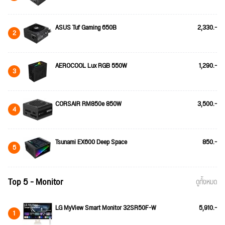
ASUS Tuf Gaming 650B
2,330.-
2
AEROCOOL Lux RGB 550W
1,290.-
3
CORSAIR RM850e 850W
3,500.-
4
Tsunami EX600 Deep Space
850.-
5
Top 5 - Monitor
ดูทั้งหมด
LG MyView Smart Monitor 32SR50F-W
5,910.-
1