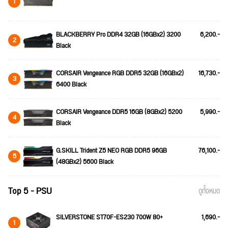
1
BLACKBERRY Pro DDR4 32GB (16GBx2) 3200
6,200.-
2
Black
CORSAIR Vengeance RGB DDR5 32GB (16GBx2)
16,730.-
3
6400 Black
CORSAIR Vengeance DDR5 16GB (8GBx2) 5200
5,990.-
4
Black
G.SKILL Trident Z5 NEO RGB DDR5 96GB
76,100.-
5
(48GBx2) 5600 Black
Top 5 - PSU
ดูทั้งหมด
SILVERSTONE ST70F-ES230 700W 80+
1,690.-
1