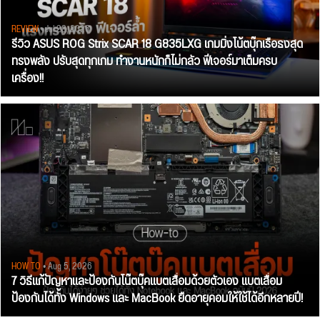
REVIEW
• Jul 28, 2026
รีวิว ASUS ROG Strix SCAR 18 G835LXG เกมมิ่งโน้ตบุ๊กเรือธงสุด
ทรงพลัง ปรับสุดทุกเกม ทำงานหนักก็ไม่กลัว ฟีเจอร์มาเต็มครบ
เครื่อง!!
HOW TO
• Aug 5, 2026
7 วิธีแก้ปัญหาและป้องกันโน๊ตบุ๊คแบตเสื่อมด้วยตัวเอง แบตเสื่อม
ป้องกันได้ทั้ง Windows และ MacBook ยืดอายุคอมให้ใช้ได้อีกหลายปี!