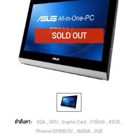
คำค้นหา :
VGA
GPU
Graphic Card
การ์ดจอ
ASUS
Phoenix GT1030 OC
NVIDIA
2GB