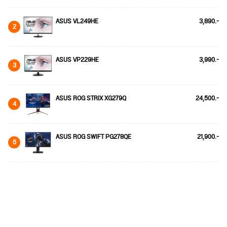
ASUS VL249HE
3,890.-
2
ASUS VP229HE
3,990.-
3
ASUS ROG STRIX XG279Q
24,500.-
4
ASUS ROG SWIFT PG278QE
21,900.-
5