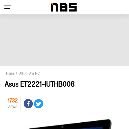
Home
All-in-One PC
Asus ET2221-IUTHB008
1732
VIEWS