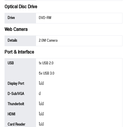
Optical Disc Drive
Drive
DVD-RW
Web Camera
Details
2.0M Camera
Port & Interface
USB
1x USB 2.0
5x USB 3.0
Display Port
ไม่มี
D-Sub/VGA
มี
Thunderbolt
ไม่มี
HDMI
ไม่มี
Card Reader
ไม่มี