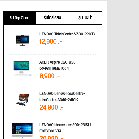
รุ่น Top Chart
รุ่นใกล้เคียง
รุ่นแนะนำ
LENOVO ThinkCentre V530-22ICB
12,900 .-
ACER Aspire C20-830-
504G1T19Mi/T004
8,900 .-
LENOVO Lenovo IdeaCentre-
IdeaCentre A340-24ICK
24,900 .-
LENOVO ideacentre-300-23ISU
F0BY00HVTA