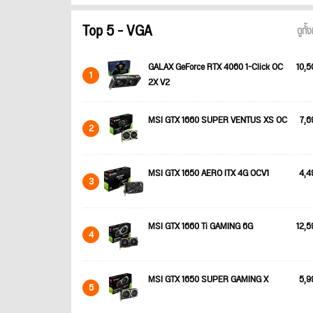
Top 5 - VGA
ดูทั
GALAX GeForce RTX 4060 1-Click OC
10,5
1
2X V2
MSI GTX 1660 SUPER VENTUS XS OC
7,6
2
MSI GTX 1650 AERO ITX 4G OCV1
4,4
3
MSI GTX 1660 Ti GAMING 6G
12,5
4
MSI GTX 1650 SUPER GAMING X
5,9
5