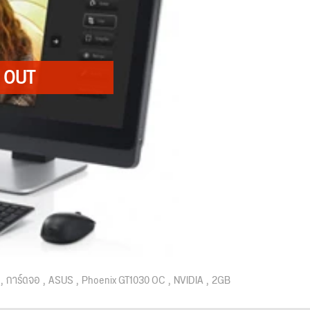
การ์ดจอ
ASUS
Phoenix GT1030 OC
NVIDIA
2GB