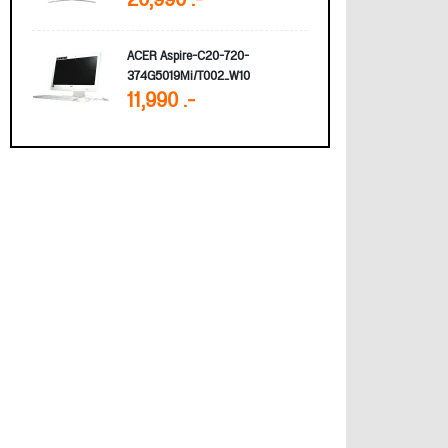
20,990 .-
ACER Aspire-C20-720-
374G5019Mi/T002_W10
11,990 .-