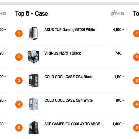
Top 5 - Case
To
้งหมด
ดูทั้งหมด
00.-
ASUS TUF Gaming GT501 White
4,190.-
1
1
90.-
VIKINGS N275-1 Black
740.-
2
2
90.-
COLD COOL CASE CE4 Black
1,110.-
3
3
90.-
COLD COOL CASE CE4 White
910.-
4
4
90.-
ACE GAMER FC G001 4X TG ARGB
1,490.-
5
5