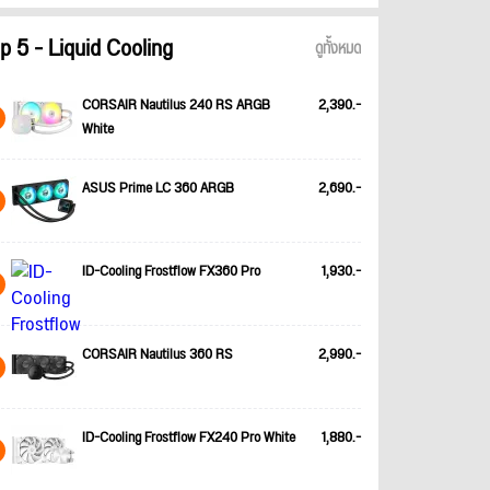
p 5 - Liquid Cooling
ดูทั้งหมด
CORSAIR Nautilus 240 RS ARGB
2,390.-
White
ASUS Prime LC 360 ARGB
2,690.-
ID-Cooling Frostflow FX360 Pro
1,930.-
CORSAIR Nautilus 360 RS
2,990.-
ID-Cooling Frostflow FX240 Pro White
1,880.-