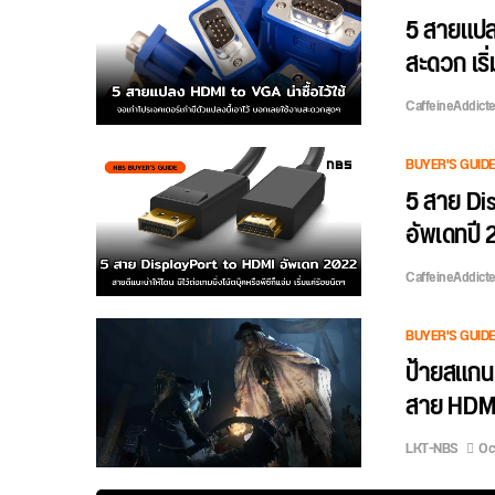
5 สายแปลง
สะดวก เริ
CaffeineAddict
BUYER'S GUID
5 สาย Dis
อัพเดทปี
CaffeineAddict
BUYER'S GUID
ป้ายสแกน
สาย HDMI
LKT-NBS
Oct