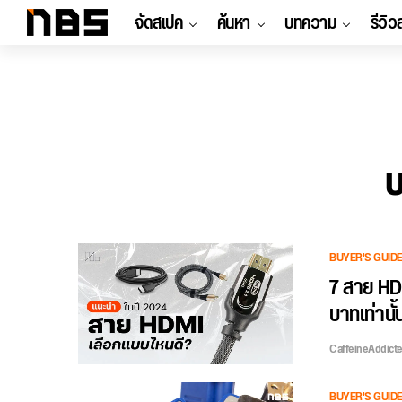
จัดสเปค
ค้นหา
บทความ
รีวิว
บ
BUYER'S GUID
7 สาย HDMI
บาทเท่านั้น
CaffeineAddict
BUYER'S GUID