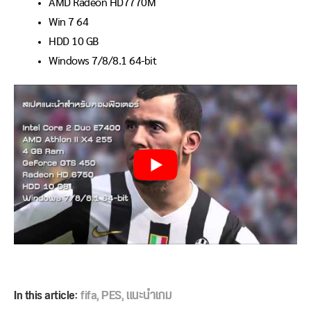
AMD Radeon HD7770M
Win 7 64
HDD 10 GB
Windows 7/8/8.1 64-bit
In this article:
fifa
,
PES
,
แนะนำเกม