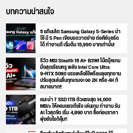
บทความน่าสนใจ
5 แท็บเล็ต Samsung Galaxy S-Series น่า
ใช้ มี S Pen เขียนจดวาดง่าย ต่อคีย์บอร์ด
ได้ ทำงานดี เริ่มต้น 15,990 บาทเท่านั้น!
รีวิว MSI Stealth 16 AI+ B3WI โน้ตบุ๊คเกม
มิ่งสุดเรียบหรู พลัง Intel Core Ultra
9+RTX 5080 แรงเหลือใช้พร้อมลุยทุกงาน
ปรับสุดเล่นลื่นทุกเกมจะจอ 2K หรือ 4K ก็
สบายมาก!!
แนะนำ 7 SSD 1TB ตัวแรงสุด 14,000
MB/s ให้คอมแรงถึงใจ เล่นเกม ทำงาน รัน
AI ไวสุดขีด เริ่ม 4,890 บาท ซื้อก่อนราคา
พุ่งยังไงก็คุ้ม!!