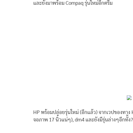
และยังมาพร้อม Compaq รุ่นใหม่อีกตรึม
HP พร้อมปล่อยรุ่นใหม่ (อีกแล้ว) จากเวปของทาง 
จอภาพ 17 นิ้วแน่ๆ), dm4 และยังมีรุ่นล่างๆอีกทั้