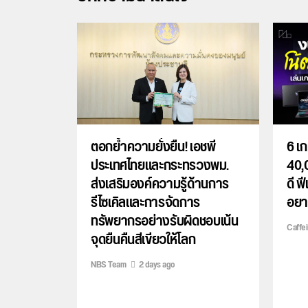
ตอกย้ำความยั่งยืน! เอชพี
6 เก
ประเทศไทยและกระทรวงพม.
40,
ส่งเสริมองค์ความรู้ด้านการ
ดี ฟ
รีไซเคิลและการจัดการ
อยาก
ทรัพยากรอย่างรับผิดชอบเน้น
Caffe
จุดยืนคืนสีเขียวให้โลก
NBS Team
2 days ago