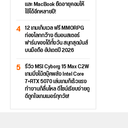
และ MacBook ยืดอายุคอมให้
ใช้ได้อีกหลายปี!
12 เกมเก็บเวล ฟรี MMORPG
ท่องโลกกว้าง ตีมอนสเตอร์
ฟาร์มของได้ทั้งวัน สนุกสุดมันส์
บนมือถือ อัปเดตปี 2026
รีวิว MSI Cyborg 15 Max C2W
เกมมิ่งโน้ตบุ๊คพลัง Intel Core
7+RTX 5070 เล่นเกมก็เร็วแรง
ทำงานก็ลื่นไหล ดีไซน์เรียบง่ายดู
ดีถูกใจเกมเมอร์ทุกวัย!