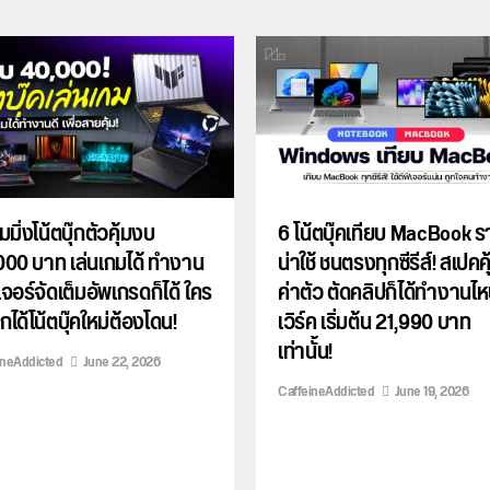
มมิ่งโน้ตบุ๊กตัวคุ้มงบ
6 โน้ตบุ๊คเทียบ MacBook 
000 บาท เล่นเกมได้ ทำงาน
น่าใช้ ชนตรงทุกซีรีส์! สเปคคุ
ีเจอร์จัดเต็มอัพเกรดก็ได้ ใคร
ค่าตัว ตัดคลิปก็ได้ทำงานไห
ได้โน้ตบุ๊คใหม่ต้องโดน!
เวิร์ค เริ่มต้น 21,990 บาท
เท่านั้น!
ineAddicted
June 22, 2026
CaffeineAddicted
June 19, 2026