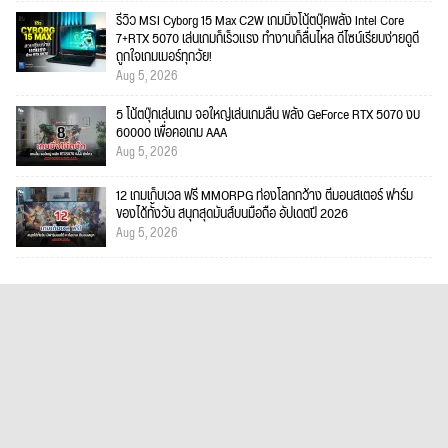
รีวิว MSI Cyborg 15 Max C2W เกมมิ่งโน้ตบุ๊คพลัง Intel Core
7+RTX 5070 เล่นเกมก็เร็วแรง ทำงานก็ลื่นไหล ดีไซน์เรียบง่ายดูดี
ถูกใจเกมเมอร์ทุกวัย!
Aug 5, 2026
5 โน้ตบุ๊กเล่นเกม จอใหญ่เล่นเกมลื่น พลัง GeForce RTX 5070 งบ
60000 เพื่อคอเกม AAA
Aug 5, 2026
12 เกมเก็บเวล ฟรี MMORPG ท่องโลกกว้าง ตีมอนสเตอร์ ฟาร์ม
ของได้ทั้งวัน สนุกสุดมันส์บนมือถือ อัปเดตปี 2026
Aug 5, 2026