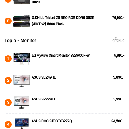
Black
G.SKILL Trident Z5 NEO RGB DDR5 96GB
76,100.-
5
(48GBx2) 5600 Black
Top 5 - Monitor
ดูทั้งหมด
LG MyView Smart Monitor 32SR50F-W
5,910.-
1
ASUS VL249HE
3,890.-
2
ASUS VP229HE
3,990.-
3
ASUS ROG STRIX XG279Q
24,500.-
4