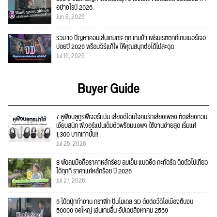
อย่างไรปี 2026
Jun 8, 2026
รวม 10 ปัญหาคอมเล่นเกมกระตุก เกมช้า เฟรมเรตตกที่เกมเมอร์เจอ
บ่อยปี 2026 พร้อมวิธีแก้ไข ให้คุณสนุกต่อได้ไม่สะดุด
Jul 16, 2026
Buyer Guide
7 หูฟังบลูทูธฟีเจอร์แน่น เสียงดีโดนใจคนรักเสียงเพลง ตัดเสียงกวน
เงียบสนิท ฟีเจอร์แน่นเต็มตัวพร้อมแอพฯ ใช้งานง่ายสุด เริ่มแค่
1,300 บาทเท่านั้น!!
Jul 25, 2026
8 พัดลมมือถือราคาหลักร้อย ลมเย็น แบตอึด กะทัดรัด ติดตัวไปเที่ยว
ได้ทุกที่ ราคาแค่หลักร้อย ปี 2026
Jul 27, 2026
5 โน้ตบุ๊กทำงาน กราฟิก ปั้นโมเดล 3D ตัดต่อวีดีโอเบื้องต้นงบ
50000 จอใหญ่ เล่นเกมลื่น อัปเดตสิงหาคม 2569