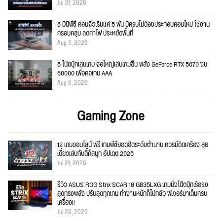
Jul 31, 2026
6 มินิพีซี คอมจิ๋วเริ่มแค่ 5 พัน มีครบไม่ต้องประกอบคอมใหม่ ใช้งาน
ครอบคลุม ลดค่าไฟ ประหยัดพื้นที่
Aug 3, 2026
5 โน้ตบุ๊กเล่นเกม จอใหญ่เล่นเกมลื่น พลัง GeForce RTX 5070 งบ
60000 เพื่อคอเกม AAA
Aug 5, 2026
Gaming Zone
12 เกมออนไลน์ ฟรี เกมพีซียอดฮิตระดับตำนาน ควรมีติดเครื่อง ลุย
เดี่ยวเล่นกับตี้ก็สนุก อัปเดต 2026
Jul 21, 2026
รีวิว ASUS ROG Strix SCAR 18 G835LXG เกมมิ่งโน้ตบุ๊กเรือธง
สุดทรงพลัง ปรับสุดทุกเกม ทำงานหนักก็ไม่กลัว ฟีเจอร์มาเต็มครบ
เครื่อง!!
Jul 28, 2026