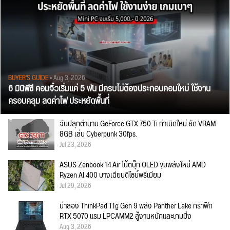
BUYER'S GUIDE
• Aug 3, 2026
6 มินิพีซี คอมจิ๋วเริ่มแค่ 5 พัน มีครบไม่ต้องประกอบคอมใหม่ ใช้งาน
ครอบคลุม ลดค่าไฟ ประหยัดพื้นที่
จีนปลุกตำนาน GeForce GTX 750 Ti กำเนิดใหม่ ยัด VRAM
8GB เล่น Cyberpunk 30fps.
Jul 23, 2026
ASUS Zenbook 14 Air โน้ตบุ๊ก OLED ขุมพลังใหม่ AMD
Ryzen AI 400 บางเฉียบดีไซน์พรีเมียม
Jul 29, 2026
น่าลอง ThinkPad T1g Gen 9 พลัง Panther Lake กราฟิก
RTX 5070 แรม LPCAMM2 สู้งานหนักและเกมมิ่ง
Aug 3, 2026