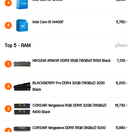
4
Intel Core i5-14400F
5,760.-
5
Top 5 - RAM
ดูทั้งหมด
HIKSEMI ARMOR DDR5 16GB (16GBx1) 6000 Black
7,015.-
1
BLACKBERRY Pro DDR4 32GB (16GBx2) 3200
6,200.-
2
Black
CORSAIR Vengeance RGB DDR5 32GB (16GBx2)
16,730.-
3
6400 Black
CORSAIR Vengeance DDR5 16GB (8GBx2) 5200
5,990.-
4