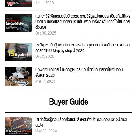
Jun 11, 2026
แนะนำวิธีเพิ่มแรมฉบับปี 2026 รวมวิธีดูสเปคแบบละเอียดที่ไม่มีใคร
บอก! อัปเกรดแล้วบอกลาแรมเต็ม พร้อมวิธีดูว่าอัปเกรดได้ไหมด้วย
ตัวเอง!
Oct 30, 2025
15 ปัญหาโน้ตบุ๊กพบบ่อย 2026 สังเกตุอาการ วิธีแก้ไข ตามขั้นตอน
การทำแบบ Step by step ปี 2025
Oct 3, 2025
แอพกู้เงิน กู้ง่าย ไม่ผิดกฎหมาย ตอบโจทย์คนอยากใช้เงินด่วน
อัพเดท 2026
Mar 14, 2026
Buyer Guide
15 คำต้องรู้ตอนเลือกซื้อแรม สำหรับทั้งประกอบคอมและอัปเกรด
สเปค
May 23, 2024