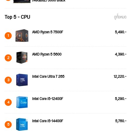
(48GBx2) 5600 Black
Top 5 - CPU
ดูทั้งหมด
AMD Ryzen 5 7500F
5,490.-
1
AMD Ryzen 5 5600
4,390.-
2
Intel Core Ultra 7 265
12,220.-
3
Intel Core i5-12400F
5,290.-
4
Intel Core i5-14400F
5,760.-
5