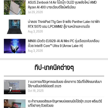
ASUS Zenbook 14 Air โน้ตบุ๊ก OLED ขุมพลังใหม่ AMD
Ryzen AI 400 บางเฉียบดีไซน์พรีเมียม
Jul 29, 2026
น่าลอง ThinkPad T1g Gen 9 พลัง Panther Lake กราฟิก
RTX 5070 แรม LPCAMM2 สู้งานหนักและเกมมิ่ง
Aug 3, 2026
MINIX เปิดตัว EU928-AI AI Mini PC รุ่นเรือธงขับเคลื่อน
ด้วย Intel® Core™ Ultra 9 (Arrow Lake-H)
Aug 3, 2026
ทิป-เทคนิคต่างๆ
7 แนวทางแก้ปัญหาคอมดับเอง เช็คอาการ วิธีแก้ไขให้คอมกลับมา
ใช้งานเป็นปกติอัปเดตปี 2025
Oct 16, 2025
10 คำถามยอดฮิตและปัญหาพบบ่อยเกมมิ่งโน้ตบุ๊ก 2026 พร้อมวิธี
แก้ไขง่ายๆ ด้วยตัวเอง