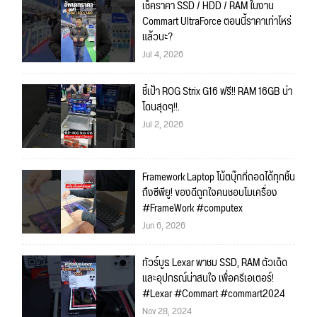
เช็คราคา SSD / HDD / RAM ในงาน
Commart UltraForce ตอนนี้ราคาเท่าไหร่
แล้วนะ?
Jul 4, 2026
ชี้เป้า ROG Strix G16 ฟรี!! RAM 16GB น่า
โดนสุดๆ!!.
Jul 2, 2026
Framework Laptop โน้ตบุ๊กที่ถอดได้ทุกชิ้น
ถึงซีพียู! ของดีถูกใจคนชอบโมเครื่อง
#FrameWork #computex
Jun 6, 2026
ทัวร์บูธ Lexar พาชม SSD, RAM ตัวเด็ด
และอุปกรณ์น่าสนใจ เพื่อครีเอเตอร์!
#Lexar #Commart #commart2024
Nov 28, 2024