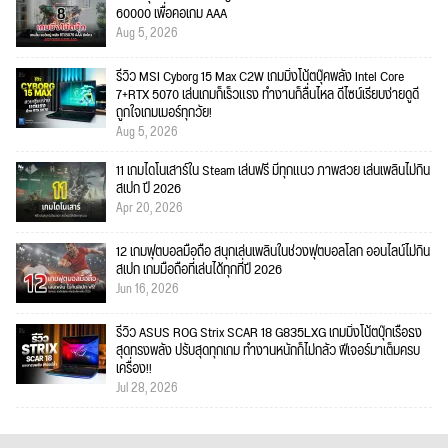
60000 เพื่อคอเกม AAA
Aug 5, 2026
รีวิว MSI Cyborg 15 Max C2W เกมมิ่งโน้ตบุ๊คพลัง Intel Core
7+RTX 5070 เล่นเกมก็เร็วแรง ทำงานก็ลื่นไหล ดีไซน์เรียบง่ายดูดี
ถูกใจเกมเมอร์ทุกวัย!
Aug 5, 2026
11 เกมไดโนเสาร์ใน Steam เล่นฟรี มีทุกแนว ภาพสวย เล่นเพลินไม่กิน
สเปก ปี 2026
Apr 20, 2026
12 เกมฟุตบอลมือถือ สนุกเล่นเพลินในช่วงฟุตบอลโลก ออนไลน์ไม่กิน
สเปก เกมมือถือที่เล่นได้ทุกที่ปี 2026
Jun 16, 2026
รีวิว ASUS ROG Strix SCAR 18 G835LXG เกมมิ่งโน้ตบุ๊กเรือธง
สุดทรงพลัง ปรับสุดทุกเกม ทำงานหนักก็ไม่กลัว ฟีเจอร์มาเต็มครบ
เครื่อง!!
Jul 28, 2026