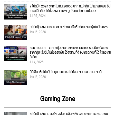
7 โน๊ตบุ๊ค 2024 ราคาไม่เกิน 20000 บาท สเปคคุ้ม โปรแกรมครบ อัป
เกรดได้! เลือกได้ทั้ง AMD, Intel ถูกใจคนทำงานแน่นอน!
Jul 25, 2024
3 โน้ตบุ๊ก AMD แรมเยอะ 3 ช่วงงบ รีบซื้อก่อนราคาพุ่งในปี 2026
Jan 16, 2026
รวม 8 SSD 1TB ราคาคุ้มงาน Commart Unlimit รวมมิตรตัวแรง
ราคาคุ้ม เริ่มต้นไม่ถึงสองพัน ไว้ลงเกมก็ดี อัปเกรดคอมก็ได้ ไว้ลงเกม
ก็เด็ด!!
Jul 4, 2025
วิธีเลือกซื้อโน้ตบุ๊กในยุคแรมแพง ได้ทั้งความแรงและความคุ้ม
Jan 16, 2026
Gaming Zone
5 โน้ตบุ๊กเล่นเกม จอใหญ่เล่นเกมลื่น พลัง GeForce RTX 5070 งบ