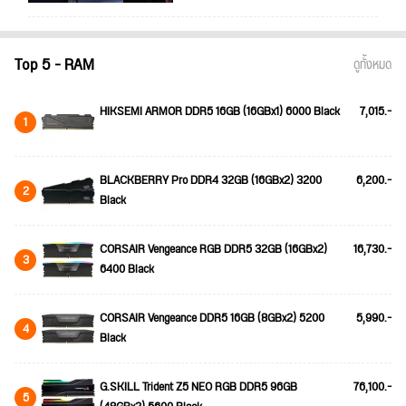
Top 5 - RAM
ดูทั้งหมด
HIKSEMI ARMOR DDR5 16GB (16GBx1) 6000 Black
7,015.-
1
BLACKBERRY Pro DDR4 32GB (16GBx2) 3200
6,200.-
2
Black
CORSAIR Vengeance RGB DDR5 32GB (16GBx2)
16,730.-
3
6400 Black
CORSAIR Vengeance DDR5 16GB (8GBx2) 5200
5,990.-
4
Black
G.SKILL Trident Z5 NEO RGB DDR5 96GB
76,100.-
5