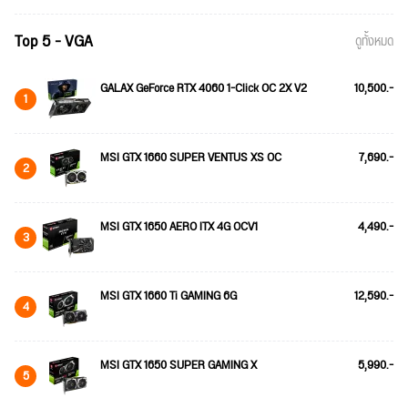
Top 5 - VGA
ดูทั้งหมด
GALAX GeForce RTX 4060 1-Click OC 2X V2
10,500.-
1
MSI GTX 1660 SUPER VENTUS XS OC
7,690.-
2
MSI GTX 1650 AERO ITX 4G OCV1
4,490.-
3
MSI GTX 1660 Ti GAMING 6G
12,590.-
4
MSI GTX 1650 SUPER GAMING X
5,990.-
5