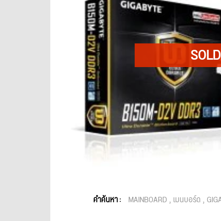
คำค้นหา :
MAINBOARD
เมนบอร์ด
GIG