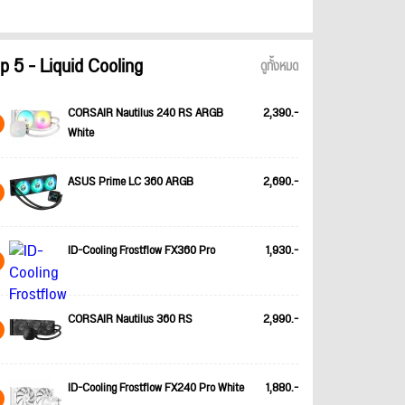
p 5 - Liquid Cooling
ดูทั้งหมด
CORSAIR Nautilus 240 RS ARGB
2,390.-
White
ASUS Prime LC 360 ARGB
2,690.-
ID-Cooling Frostflow FX360 Pro
1,930.-
CORSAIR Nautilus 360 RS
2,990.-
ID-Cooling Frostflow FX240 Pro White
1,880.-