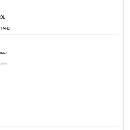
R3L
C) MHz
essor
odec