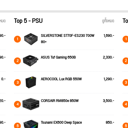
Top 5 - PSU
To
้งหมด
ดูทั้งหมด
90.-
SILVERSTONE ST70F-ES230 700W
1,690.-
1
1
80+
90.-
ASUS Tuf Gaming 650B
2,330.-
2
2
0.-
AEROCOOL Lux RGB 550W
1,290.-
3
3
20.-
CORSAIR RM850e 850W
3,500.-
4
4
90.-
Tsunami EX600 Deep Space
850.-
5
5