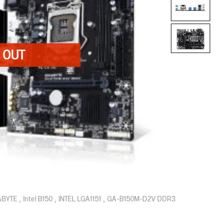
ABYTE
Intel B150
INTEL LGA1151
GA-B150M-D2V DDR3