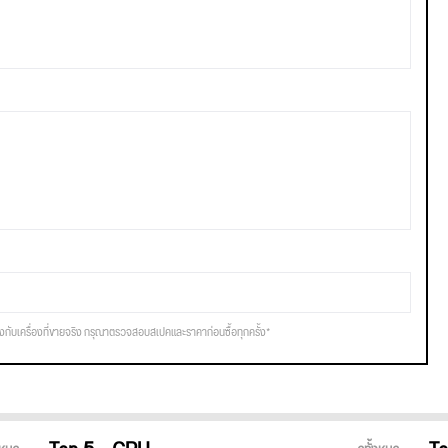
รงกับเครื่องที่ขายจริง กรุณาตรวจสอบสเปคและราคาก่อนซื้อทุกครั้ง*