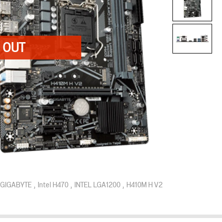
GIGABYTE
Intel H470
INTEL LGA1200
H410M H V2