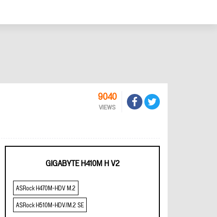
9040
VIEWS
GIGABYTE H410M H V2
ASRock H470M-HDV M.2
ASRock H510M-HDV/M.2 SE