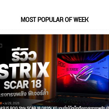
MOST POPULAR OF WEEK
EW
• Jul 28, 2026
ว ASUS ROG Strix SCAR 18 G835LXG เกมมิ่งโน้ตบุ๊กเรือธงสุดทรงพลัง ป