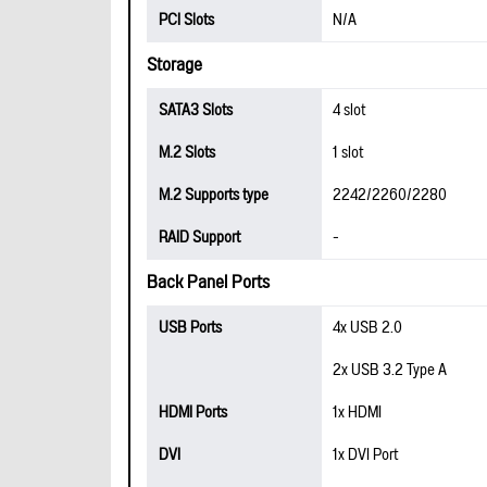
PCI Slots
N/A
Storage
SATA3 Slots
4 slot
M.2 Slots
1 slot
M.2 Supports type
2242/2260/2280
RAID Support
-
Back Panel Ports
USB Ports
4x USB 2.0
2x USB 3.2 Type A
HDMI Ports
1x HDMI
DVI
1x DVI Port