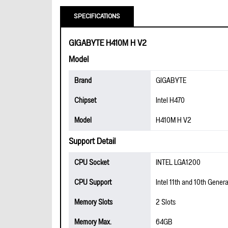
SPECIFICATIONS
GIGABYTE H410M H V2
Model
Brand
GIGABYTE
Chipset
Intel H470
Model
H410M H V2
Support Detail
CPU Socket
INTEL LGA1200
CPU Support
Intel 11th and 10th Gener
Memory Slots
2 Slots
Memory Max.
64GB