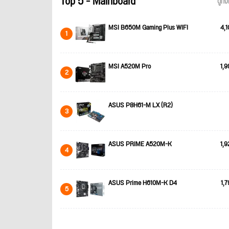
Top 5 - Mainboard
ดูทั
MSI B650M Gaming Plus WIFI
4,1
1
MSI A520M Pro
1,9
2
ASUS P8H61-M LX (R2)
3
ASUS PRIME A520M-K
1,9
4
ASUS Prime H610M-K D4
1,7
5