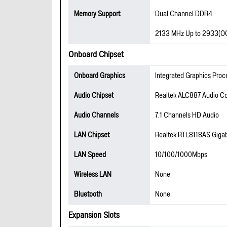
Memory Support
Dual Channel DDR4
2133 MHz Up to 2933(O
Onboard Chipset
Onboard Graphics
Integrated Graphics Proc
Audio Chipset
Realtek ALC887 Audio C
Audio Channels
7.1 Channels HD Audio
LAN Chipset
Realtek RTL8118AS Gigab
LAN Speed
10/100/1000Mbps
Wireless LAN
None
Bluetooth
None
Expansion Slots