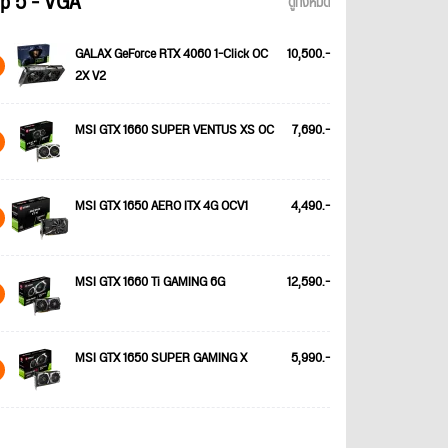
p 5 - VGA
ดูทั้งหมด
GALAX GeForce RTX 4060 1-Click OC
10,500.-
2X V2
MSI GTX 1660 SUPER VENTUS XS OC
7,690.-
MSI GTX 1650 AERO ITX 4G OCV1
4,490.-
MSI GTX 1660 Ti GAMING 6G
12,590.-
MSI GTX 1650 SUPER GAMING X
5,990.-