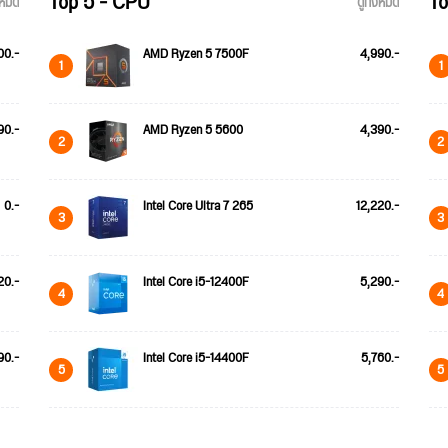
Top 5 - CPU
To
้งหมด
ดูทั้งหมด
00.-
AMD Ryzen 5 7500F
4,990.-
1
1
90.-
AMD Ryzen 5 5600
4,390.-
2
2
0.-
Intel Core Ultra 7 265
12,220.-
3
3
20.-
Intel Core i5-12400F
5,290.-
4
4
90.-
Intel Core i5-14400F
5,760.-
5
5