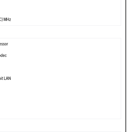
C) MHz
essor
odec
it LAN