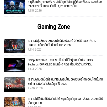
5 หูฟังแปลภาษาพลัง AI น่าใช้ คุยกับใครก็รู้เรื่อง ฟีเจอร์ครบเครื่อง
ทำงานง่ายขึ้นเยอะ! เริ่มต้น 1,161 บาทเท่านั้น!!
Jul 15, 2026
Gaming Zone
12 เกมผีสุดสยอง เล่นออนไลน์กับเพื่อนได้ มีทั้งผีไทยและผีต่าง
ประเทศ ระวังหวีดลั่นบ้านอัปเดต 2026
Jul 14, 2026
Computex 2026 - ASUS ปรับไลน์โน้ตบุ๊กเกมมิ่งใหม่ ROG
Zephyrus จอคู่ OLED สเปกโหด RGB สีสันจัดจ้านกว่าเดิม
Jun 3, 2026
12 เกมฟุตบอลมือถือ สนุกเล่นเพลินในช่วงฟุตบอลโลก ออนไลน์ไม่กิน
สเปก เกมมือถือที่เล่นได้ทุกที่ปี 2026
Jun 16, 2026
15 เกมไม่ใช้เน็ต ไร้เน็ตก็เล่นได้ สนุกได้ทุกที่ทุกเวลา อัปเดต 2026 มีให้
เลือกทุกแนว