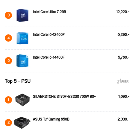
Intel Core Ultra 7 265
12,220.-
3
Intel Core i5-12400F
5,290.-
4
Intel Core i5-14400F
5,760.-
5
Top 5 - PSU
ดูทั้งหมด
SILVERSTONE ST70F-ES230 700W 80+
1,690.-
1
ASUS Tuf Gaming 650B
2,330.-
2