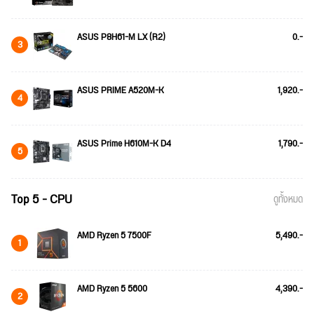
ASUS P8H61-M LX (R2)
0.-
3
ASUS PRIME A520M-K
1,920.-
4
ASUS Prime H610M-K D4
1,790.-
5
Top 5 - CPU
ดูทั้งหมด
AMD Ryzen 5 7500F
5,490.-
1
AMD Ryzen 5 5600
4,390.-
2