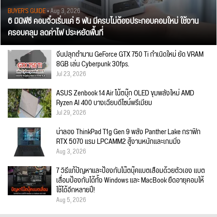
BUYER'S GUIDE
• Aug 3, 2026
6 มินิพีซี คอมจิ๋วเริ่มแค่ 5 พัน มีครบไม่ต้องประกอบคอมใหม่ ใช้งาน
ครอบคลุม ลดค่าไฟ ประหยัดพื้นที่
จีนปลุกตำนาน GeForce GTX 750 Ti กำเนิดใหม่ ยัด VRAM
8GB เล่น Cyberpunk 30fps.
Jul 23, 2026
ASUS Zenbook 14 Air โน้ตบุ๊ก OLED ขุมพลังใหม่ AMD
Ryzen AI 400 บางเฉียบดีไซน์พรีเมียม
Jul 29, 2026
น่าลอง ThinkPad T1g Gen 9 พลัง Panther Lake กราฟิก
RTX 5070 แรม LPCAMM2 สู้งานหนักและเกมมิ่ง
Aug 3, 2026
7 วิธีแก้ปัญหาและป้องกันโน๊ตบุ๊คแบตเสื่อมด้วยตัวเอง แบต
เสื่อมป้องกันได้ทั้ง Windows และ MacBook ยืดอายุคอมให้
ใช้ได้อีกหลายปี!
Aug 5, 2026