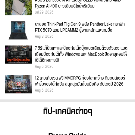
ASUS Zenbook 14 Air โน้ตบุ๊ก OLED ขุมพลังใหม่ AMD
Ryzen AI 400 บางเฉียบดีไซน์พรีเมียม
Jul 29, 2026
น่าลอง ThinkPad T1g Gen 9 พลัง Panther Lake กราฟิก
RTX 5070 แรม LPCAMM2 สู้งานหนักและเกมมิ่ง
Aug 3, 2026
7 วิธีแก้ปัญหาและป้องกันโน๊ตบุ๊คแบตเสื่อมด้วยตัวเอง แบต
เสื่อมป้องกันได้ทั้ง Windows และ MacBook ยืดอายุคอมให้
ใช้ได้อีกหลายปี!
Aug 5, 2026
12 เกมเก็บเวล ฟรี MMORPG ท่องโลกกว้าง ตีมอนสเตอร์
ฟาร์มของได้ทั้งวัน สนุกสุดมันส์บนมือถือ อัปเดตปี 2026
Aug 5, 2026
ทิป-เทคนิคต่างๆ