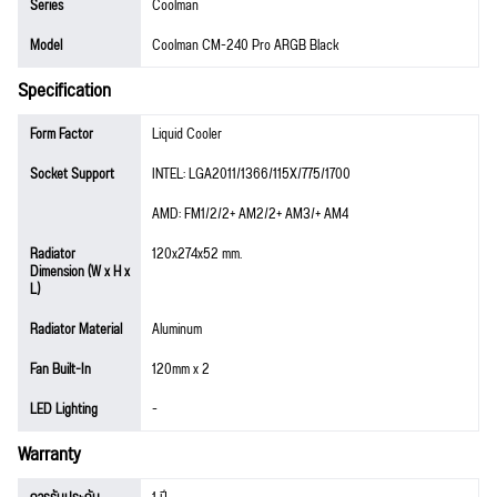
Series
Coolman
Model
Coolman CM-240 Pro ARGB Black
Specification
Form Factor
Liquid Cooler
Socket Support
INTEL: LGA2011/1366/115X/775/1700
AMD: FM1/2/2+ AM2/2+ AM3/+ AM4
Radiator
120x274x52 mm.
Dimension (W x H x
L)
Radiator Material
Aluminum
Fan Built-In
120mm x 2
LED Lighting
-
Warranty