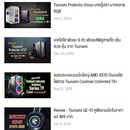
Tsunami Protector Vision เคสตู้ปลา มากหลาย
RGB
Jan 2, 2020
เคสใสใส พัดลม 9 ตัว พัดลมซีพียูสายตื๊ด เย็น
สวย คุ้ม จาก Tsunami
Dec 20, 2019
ลองประกอบบอร์ดใหญ่ AMD X570 กับเคสใส
ไฟสวย Tsunami Coolman Unlimited T9+
Aug 12, 2019
Review - Tsunami GE-10 หูฟังเกมมิ่งในราคา
แค่ 499 บาท
Jun 5, 2019