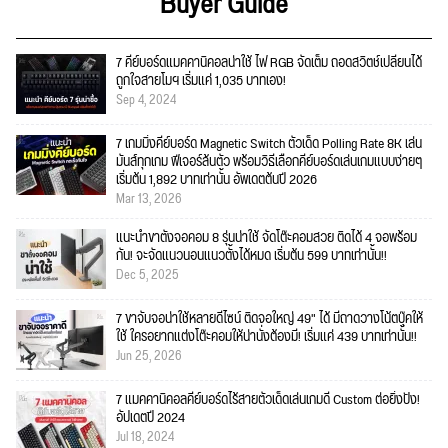
Buyer Guide
7 คีย์บอร์ดแมคคานิคอลน่าใช้ ไฟ RGB จัดเต็ม ถอดสวิตช์เปลี่ยนได้
ถูกใจสายโมฯ เริ่มแค่ 1,035 บาทเอง!
Sep 4, 2024
7 เกมมิ่งคีย์บอร์ด Magnetic Switch ตัวเด็ด Polling Rate 8K เล่น
มันส์ทุกเกม ฟีเจอร์ล้นตัว พร้อมวิธีเลือกคีย์บอร์ดเล่นเกมแบบง่ายๆ
เริ่มต้น 1,892 บาทเท่านั้น อัพเดตต้นปี 2026
Mar 13, 2026
แนะนำขาตั้งจอคอม 8 รุ่นน่าใช้ จัดโต๊ะคอมสวย ติดได้ 4 จอพร้อม
กัน! จะจัดแนวนอนแนวตั้งได้หมด เริ่มต้น 599 บาทเท่านั้น!!
Dec 5, 2025
7 ขาจับจอน่าใช้หลายดีไซน์ ติดจอใหญ่ 49" ได้ มีถาดวางโน้ตบุ๊คให้
ใช้ ใครอยากแต่งโต๊ะคอมให้น่านั่งต้องมี! เริ่มแค่ 439 บาทเท่านั้น!!
Jun 25, 2026
7 แมคคานิคอลคีย์บอร์ดไร้สายตัวเด็ดเล่นเกมดี Custom ต่อยิ่งปัง!
อัปเดตปี 2024
Jul 18, 2024