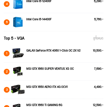
Intel Core i5-12400F
5,290.-
4
Intel Core i5-14400F
5,760.-
5
Top 5 - VGA
ดูทั้งหมด
GALAX GeForce RTX 4060 1-Click OC 2X V2
10,500.-
1
MSI GTX 1660 SUPER VENTUS XS OC
7,690.-
2
MSI GTX 1650 AERO ITX 4G OCV1
4,490.-
3
MSI GTX 1660 Ti GAMING 6G
12,590.-