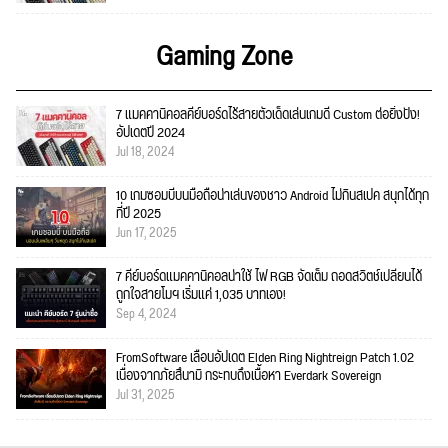
Gaming Zone
7 แมคคานิคอลคีย์บอร์ดไร้สายตัวเด็ดเล่นเกมดี Custom ต่อยิ่งปัง!
อัปเดตปี 2024
Jul 18, 2024
10 เกมซอมบี้บนมือถือน่าเล่นของชาว Android ไม่กินสเปค สนุกได้ทุก
ที่ปี 2025
Jun 17, 2025
7 คีย์บอร์ดแมคคานิคอลน่าใช้ ไฟ RGB จัดเต็ม ถอดสวิตช์เปลี่ยนได้
ถูกใจสายโมฯ เริ่มแค่ 1,035 บาทเอง!
Sep 4, 2024
FromSoftware เลื่อนอัปเดต Elden Ring Nightreign Patch 1.02
เนื่องจากภัยสึนามิ กระทบถึงเนื้อหา Everdark Sovereign
Jul 31, 2025