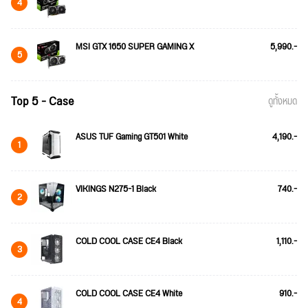
4
MSI GTX 1650 SUPER GAMING X
5,990.-
5
Top 5 - Case
ดูทั้งหมด
ASUS TUF Gaming GT501 White
4,190.-
1
VIKINGS N275-1 Black
740.-
2
COLD COOL CASE CE4 Black
1,110.-
3
COLD COOL CASE CE4 White
910.-
4