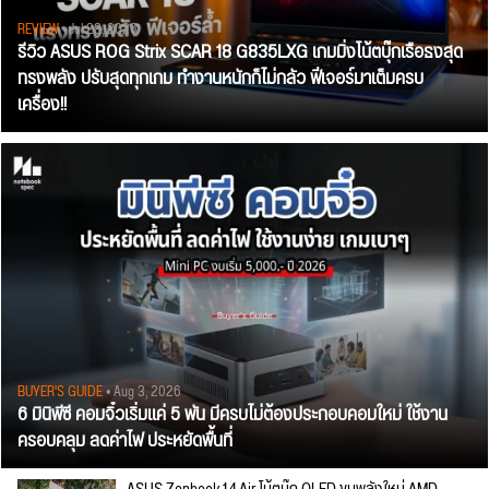
REVIEW
• Jul 28, 2026
รีวิว ASUS ROG Strix SCAR 18 G835LXG เกมมิ่งโน้ตบุ๊กเรือธงสุด
ทรงพลัง ปรับสุดทุกเกม ทำงานหนักก็ไม่กลัว ฟีเจอร์มาเต็มครบ
เครื่อง!!
BUYER'S GUIDE
• Aug 3, 2026
6 มินิพีซี คอมจิ๋วเริ่มแค่ 5 พัน มีครบไม่ต้องประกอบคอมใหม่ ใช้งาน
ครอบคลุม ลดค่าไฟ ประหยัดพื้นที่