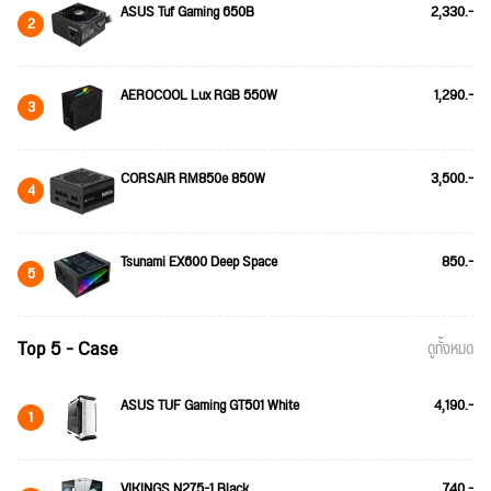
ASUS Tuf Gaming 650B
2,330.-
2
AEROCOOL Lux RGB 550W
1,290.-
3
CORSAIR RM850e 850W
3,500.-
4
Tsunami EX600 Deep Space
850.-
5
Top 5 - Case
ดูทั้งหมด
ASUS TUF Gaming GT501 White
4,190.-
1
VIKINGS N275-1 Black
740.-