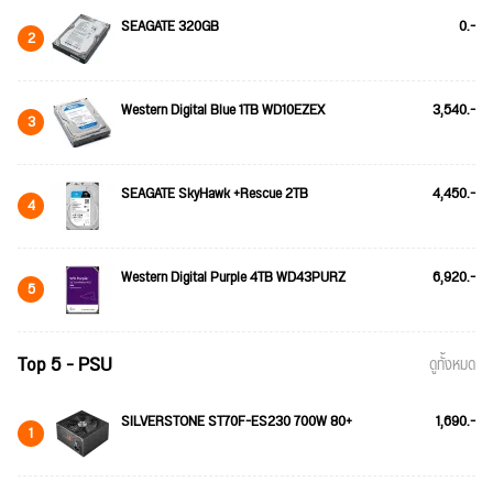
SEAGATE 320GB
0.-
2
Western Digital Blue 1TB WD10EZEX
3,540.-
3
SEAGATE SkyHawk +Rescue 2TB
4,450.-
4
Western Digital Purple 4TB WD43PURZ
6,920.-
5
Top 5 - PSU
ดูทั้งหมด
SILVERSTONE ST70F-ES230 700W 80+
1,690.-
1