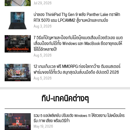
Jul 29, 2026
น่าลอง ThinkPad T1g Gen 9 พลัง Panther Lake กราฟิก
RTX 5070 แรม LPCAMM2 สู้งานหนักและเกมมิ่ง
Aug 3, 2026
7 วิธีแก้ปัญหาและป้องกันโน๊ตบุ๊คแบตเสื่อมด้วยตัวเอง แบต
เสื่อมป้องกันได้ทั้ง Windows และ MacBook ยืดอายุคอมให้
ใช้ได้อีกหลายปี!
Aug 5, 2026
12 เกมเก็บเวล ฟรี MMORPG ท่องโลกกว้าง ตีมอนสเตอร์
ฟาร์มของได้ทั้งวัน สนุกสุดมันส์บนมือถือ อัปเดตปี 2026
Aug 5, 2026
ทิป-เทคนิคต่างๆ
รวม 5 แอปพลิเคชัน ปรับแต่ง Windows 11 ให้สวยงาม ไม่เหมือนใคร
ธีม ภาพ เสียง พร้อมวิธีทำ
May 19, 2026