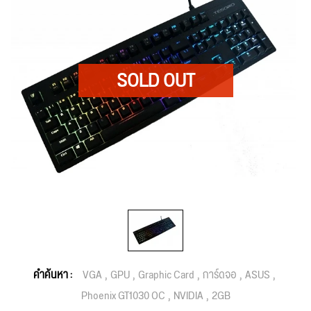
คำค้นหา :
VGA
GPU
Graphic Card
การ์ดจอ
ASUS
Phoenix GT1030 OC
NVIDIA
2GB