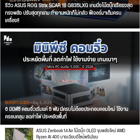
รีวิว ASUS ROG Strix SCAR 18 G835LXG เกมมิ่งโน้ตบุ๊กเรือธงสุด
ทรงพลัง ปรับสุดทุกเกม ทำงานหนักก็ไม่กลัว ฟีเจอร์มาเต็มครบ
เครื่อง!!
BUYER'S GUIDE
• Aug 3, 2026
6 มินิพีซี คอมจิ๋วเริ่มแค่ 5 พัน มีครบไม่ต้องประกอบคอมใหม่ ใช้งาน
ครอบคลุม ลดค่าไฟ ประหยัดพื้นที่
ASUS Zenbook 14 Air โน้ตบุ๊ก OLED ขุมพลังใหม่ AMD
Ryzen AI 400 บางเฉียบดีไซน์พรีเมียม