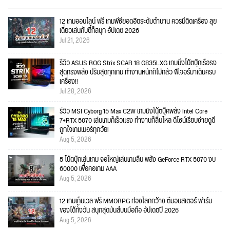
12 เกมออนไลน์ ฟรี เกมพีซียอดฮิตระดับตำนาน ควรมีติดเครื่อง ลุย
เดี่ยวเล่นกับตี้ก็สนุก อัปเดต 2026
Jul 21, 2026
รีวิว ASUS ROG Strix SCAR 18 G835LXG เกมมิ่งโน้ตบุ๊กเรือธง
สุดทรงพลัง ปรับสุดทุกเกม ทำงานหนักก็ไม่กลัว ฟีเจอร์มาเต็มครบ
เครื่อง!!
Jul 28, 2026
รีวิว MSI Cyborg 15 Max C2W เกมมิ่งโน้ตบุ๊คพลัง Intel Core
7+RTX 5070 เล่นเกมก็เร็วแรง ทำงานก็ลื่นไหล ดีไซน์เรียบง่ายดูดี
ถูกใจเกมเมอร์ทุกวัย!
Aug 5, 2026
5 โน้ตบุ๊กเล่นเกม จอใหญ่เล่นเกมลื่น พลัง GeForce RTX 5070 งบ
60000 เพื่อคอเกม AAA
Aug 5, 2026
12 เกมเก็บเวล ฟรี MMORPG ท่องโลกกว้าง ตีมอนสเตอร์ ฟาร์ม
ของได้ทั้งวัน สนุกสุดมันส์บนมือถือ อัปเดตปี 2026
Aug 5, 2026