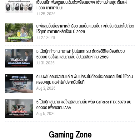
เงียบสนิท ฟีเจอร์แน่นเต็มตัวพร้อมแอพฯ ใช้งานง่ายสุด เริ่มแค่
1,300 บาทเท่านั้น!!
Jul 25, 2026
8 พัดลมมือถือราคาหลักร้อย ลมเย็น แบตอึด กะทัดรัด ติดตัวไปเที่ยว
ได้ทุกที่ ราคาแค่หลักร้อย ปี 2026
Jul 27, 2026
5 โน้ตบุ๊กทำงาน กราฟิก ปั้นโมเดล 3D ตัดต่อวีดีโอเบื้องต้นงบ
50000 จอใหญ่ เล่นเกมลื่น อัปเดตสิงหาคม 2569
Jul 31, 2026
6 มินิพีซี คอมจิ๋วเริ่มแค่ 5 พัน มีครบไม่ต้องประกอบคอมใหม่ ใช้งาน
ครอบคลุม ลดค่าไฟ ประหยัดพื้นที่
Aug 3, 2026
5 โน้ตบุ๊กเล่นเกม จอใหญ่เล่นเกมลื่น พลัง GeForce RTX 5070 งบ
60000 เพื่อคอเกม AAA
Aug 5, 2026
Gaming Zone