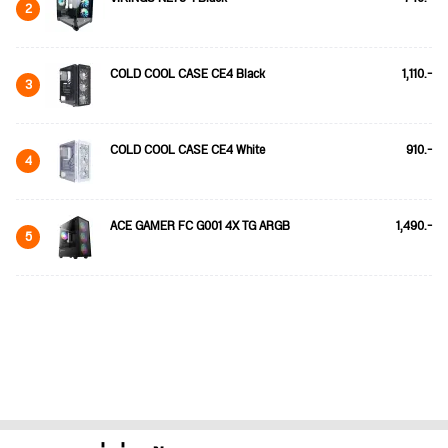
2
COLD COOL CASE CE4 Black
1,110.-
3
COLD COOL CASE CE4 White
910.-
4
ACE GAMER FC G001 4X TG ARGB
1,490.-
5