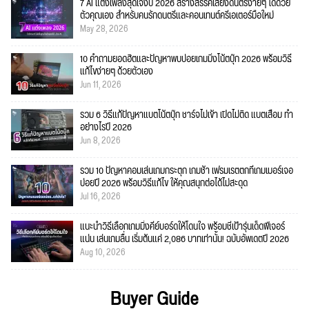
7 AI แต่งเพลงสุดเจ๋งปี 2026 สร้างสรรค์เสียงดนตรีง่ายๆ ได้ด้วย
ตัวคุณเอง สำหรับคนรักดนตรีและคอนเทนต์ครีเอเตอร์มือใหม่
May 28, 2026
10 คำถามยอดฮิตและปัญหาพบบ่อยเกมมิ่งโน้ตบุ๊ก 2026 พร้อมวิธี
แก้ไขง่ายๆ ด้วยตัวเอง
Jun 11, 2026
รวม 6 วิธีแก้ปัญหาแบตโน้ตบุ๊ก ชาร์จไม่เข้า เปิดไม่ติด แบตเสื่อม ทำ
อย่างไรปี 2026
Jun 8, 2026
รวม 10 ปัญหาคอมเล่นเกมกระตุก เกมช้า เฟรมเรตตกที่เกมเมอร์เจอ
บ่อยปี 2026 พร้อมวิธีแก้ไข ให้คุณสนุกต่อได้ไม่สะดุด
Jul 16, 2026
แนะนำวิธีเลือกเกมมิ่งคีย์บอร์ดให้โดนใจ พร้อมชี้เป้ารุ่นเด็ดฟีเจอร์
แน่น เล่นเกมลื่น เริ่มต้นแค่ 2,086 บาทเท่านั้น! ฉบับอัพเดตปี 2026
Aug 10, 2026
Buyer Guide