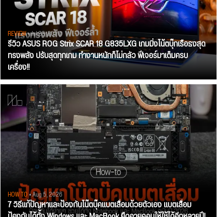
REVIEW
• Jul 28, 2026
รีวิว ASUS ROG Strix SCAR 18 G835LXG เกมมิ่งโน้ตบุ๊กเรือธงสุด
ทรงพลัง ปรับสุดทุกเกม ทำงานหนักก็ไม่กลัว ฟีเจอร์มาเต็มครบ
เครื่อง!!
HOW TO
• Aug 5, 2026
7 วิธีแก้ปัญหาและป้องกันโน๊ตบุ๊คแบตเสื่อมด้วยตัวเอง แบตเสื่อม
ป้องกันได้ทั้ง Windows และ MacBook ยืดอายุคอมให้ใช้ได้อีกหลายปี!