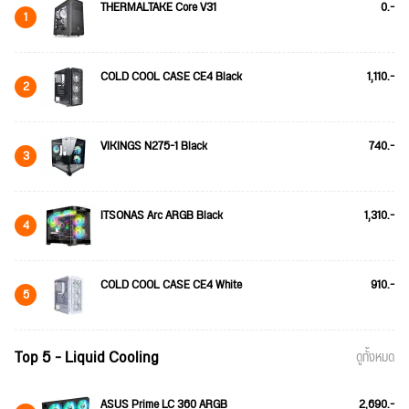
THERMALTAKE Core V31
0.-
1
COLD COOL CASE CE4 Black
1,110.-
2
VIKINGS N275-1 Black
740.-
3
ITSONAS Arc ARGB Black
1,310.-
4
COLD COOL CASE CE4 White
910.-
5
Top 5 - Liquid Cooling
ดูทั้งหมด
ASUS Prime LC 360 ARGB
2,690.-