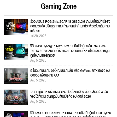
Gaming Zone
รีวิว ASUS ROG Strix SCAR 18 G835LXG เกมมิ่งโน้ตบุ๊กเรือธง
สุดทรงพลัง ปรับสุดทุกเกม ทำงานหนักก็ไม่กลัว ฟีเจอร์มาเต็มครบ
เครื่อง!!
Jul 28, 2026
รีวิว MSI Cyborg 15 Max C2W เกมมิ่งโน้ตบุ๊คพลัง Intel Core
7+RTX 5070 เล่นเกมก็เร็วแรง ทำงานก็ลื่นไหล ดีไซน์เรียบง่ายดูดี
ถูกใจเกมเมอร์ทุกวัย!
Aug 5, 2026
5 โน้ตบุ๊กเล่นเกม จอใหญ่เล่นเกมลื่น พลัง GeForce RTX 5070 งบ
60000 เพื่อคอเกม AAA
Aug 5, 2026
12 เกมเก็บเวล ฟรี MMORPG ท่องโลกกว้าง ตีมอนสเตอร์ ฟาร์ม
ของได้ทั้งวัน สนุกสุดมันส์บนมือถือ อัปเดตปี 2026
Aug 5, 2026
รีวิว ASUS ROG Strix G16 G614FP เกมมิ่งโน้ตบุ๊คตัวแรง Ryzen