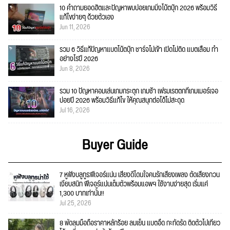
10 คำถามยอดฮิตและปัญหาพบบ่อยเกมมิ่งโน้ตบุ๊ก 2026 พร้อมวิธี
แก้ไขง่ายๆ ด้วยตัวเอง
Jun 11, 2026
รวม 6 วิธีแก้ปัญหาแบตโน้ตบุ๊ก ชาร์จไม่เข้า เปิดไม่ติด แบตเสื่อม ทำ
อย่างไรปี 2026
Jun 8, 2026
รวม 10 ปัญหาคอมเล่นเกมกระตุก เกมช้า เฟรมเรตตกที่เกมเมอร์เจอ
บ่อยปี 2026 พร้อมวิธีแก้ไข ให้คุณสนุกต่อได้ไม่สะดุด
Jul 16, 2026
Buyer Guide
7 หูฟังบลูทูธฟีเจอร์แน่น เสียงดีโดนใจคนรักเสียงเพลง ตัดเสียงกวน
เงียบสนิท ฟีเจอร์แน่นเต็มตัวพร้อมแอพฯ ใช้งานง่ายสุด เริ่มแค่
1,300 บาทเท่านั้น!!
Jul 25, 2026
8 พัดลมมือถือราคาหลักร้อย ลมเย็น แบตอึด กะทัดรัด ติดตัวไปเที่ยว