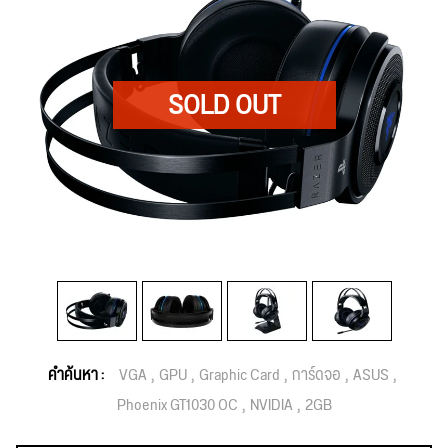
คำค้นหา :
VGA
GPU
Graphic Card
การ์ดจอ
ASUS
Phoenix GT1030 OC
NVIDIA
2GB