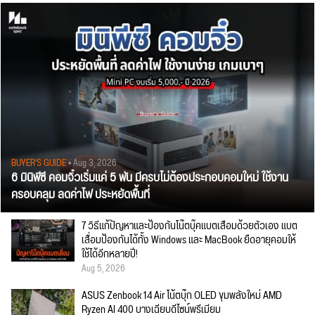
BUYER'S GUIDE
• Aug 3, 2026
6 มินิพีซี คอมจิ๋วเริ่มแค่ 5 พัน มีครบไม่ต้องประกอบคอมใหม่ ใช้งาน
ครอบคลุม ลดค่าไฟ ประหยัดพื้นที่
7 วิธีแก้ปัญหาและป้องกันโน๊ตบุ๊คแบตเสื่อมด้วยตัวเอง แบต
เสื่อมป้องกันได้ทั้ง Windows และ MacBook ยืดอายุคอมให้
ใช้ได้อีกหลายปี!
Aug 5, 2026
ASUS Zenbook 14 Air โน้ตบุ๊ก OLED ขุมพลังใหม่ AMD
Ryzen AI 400 บางเฉียบดีไซน์พรีเมียม