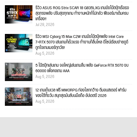
รีวิว ASUS ROG Strix SCAR 18 G835LXG เกมมิ่งโน้ตบุ๊กเรือธง
สุดทรงพลัง ปรับสุดทุกเกม ทำงานหนักก็ไม่กลัว ฟีเจอร์มาเต็มครบ
เครื่อง!!
Jul 28, 2026
รีวิว MSI Cyborg 15 Max C2W เกมมิ่งโน้ตบุ๊คพลัง Intel Core
7+RTX 5070 เล่นเกมก็เร็วแรง ทำงานก็ลื่นไหล ดีไซน์เรียบง่ายดูดี
ถูกใจเกมเมอร์ทุกวัย!
Aug 5, 2026
5 โน้ตบุ๊กเล่นเกม จอใหญ่เล่นเกมลื่น พลัง GeForce RTX 5070 งบ
60000 เพื่อคอเกม AAA
Aug 5, 2026
12 เกมเก็บเวล ฟรี MMORPG ท่องโลกกว้าง ตีมอนสเตอร์ ฟาร์ม
ของได้ทั้งวัน สนุกสุดมันส์บนมือถือ อัปเดตปี 2026
Aug 5, 2026