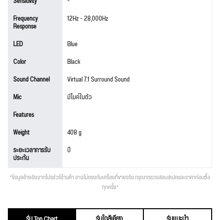
Sensitivity
-
Frequency
12Hz - 28,000Hz
Response
LED
Blue
Color
Black
Sound Channel
Virtual 7.1 Surround Sound
Mic
มีไมค์ในตัว
Features
Weight
408 g
ระยะเวลาการรับ
ปี
ประกัน
*ข้อมูลอ้างอิงจากโปรชัวร์ร้านค้า อาจไม่ตรงกับเครื่องที่ขายจริง กรุณาตรวจสอบสเปคและราคาก่อนซื้อ
ทุกครั้ง*
รุ่น Top Chart
รุ่นใกล้เคียง
รุ่นแนะนำ