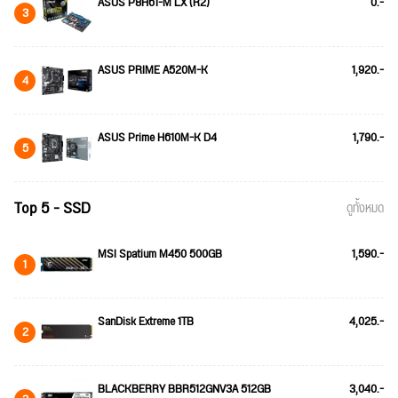
ASUS P8H61-M LX (R2)
0.-
3
ASUS PRIME A520M-K
1,920.-
4
ASUS Prime H610M-K D4
1,790.-
5
Top 5 - SSD
ดูทั้งหมด
MSI Spatium M450 500GB
1,590.-
1
SanDisk Extreme 1TB
4,025.-
2
BLACKBERRY BBR512GNV3A 512GB
3,040.-