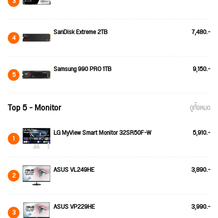
3
SanDisk Extreme 2TB
7,480.-
4
Samsung 990 PRO 1TB
9,150.-
5
Top 5 - Monitor
ดูทั้งหมด
LG MyView Smart Monitor 32SR50F-W
5,910.-
1
ASUS VL249HE
3,890.-
2
ASUS VP229HE
3,990.-
3