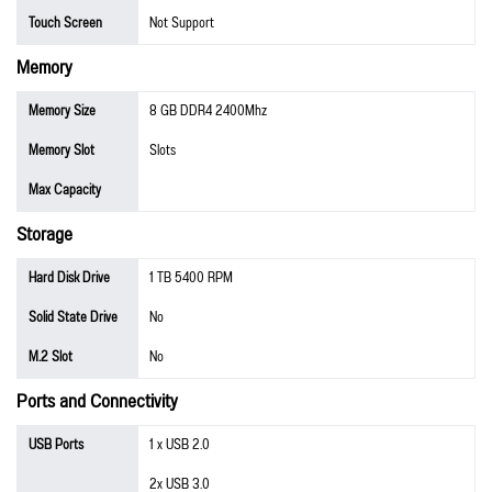
Touch Screen
Not Support
Memory
Memory Size
8 GB DDR4 2400Mhz
Memory Slot
Slots
Max Capacity
Storage
Hard Disk Drive
1 TB 5400 RPM
Solid State Drive
No
M.2 Slot
No
Ports and Connectivity
USB Ports
1 x USB 2.0
2x USB 3.0