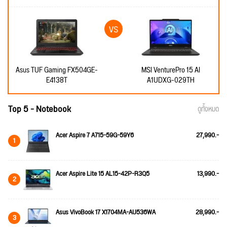
Asus TUF Gaming FX504GE-
MSI VenturePro 15 AI
E4138T
A1UDXG-029TH
Top 5 - Notebook
ดูทั้งหมด
Acer Aspire 7 A715-59G-59Y6
27,990.-
1
Acer Aspire Lite 15 AL15-42P-R3Q5
13,990.-
2
Asus VivoBook 17 X1704MA-AU536WA
28,990.-
3