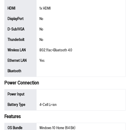
HDMI
1x HDMI
DisplayPort
No
D-Sub/VGA
No
Thunderbolt
No
Wireless LAN
802.11ac+Bluetooth 4.0
Ethernet LAN
Yes
Bluetooth
Power Connection
Power Input
Battery Type
4-Cell Li-ion
Features
OS Bundle
Windows 10 Home (64 Bit)