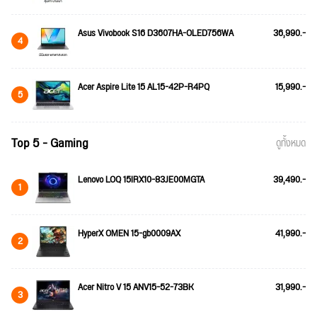
Asus Vivobook S16 D3607HA-OLED756WA
36,990.-
4
Acer Aspire Lite 15 AL15-42P-R4PQ
15,990.-
5
Top 5 - Gaming
ดูทั้งหมด
Lenovo LOQ 15IRX10-83JE00MGTA
39,490.-
1
HyperX OMEN 15-gb0009AX
41,990.-
2
Acer Nitro V 15 ANV15-52-73BK
31,990.-
3