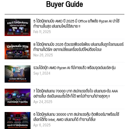
Buyer Guide
5 โน้ตบุ๊คเกมมิ่ง AMD ปี 2025 มี Office แท้พลัง Ryzen AI น่าใช้
ทำงานลื่นสุด เล่นเกมใหม่ได้สบาย !!
Feb 11, 2025
8 โน๊ตบุ๊คเกมมิ่ง 2026 ตัวแรงฟีเจอร์เพียบ เล่นเกมลื่นถูกใจเกมเมอร์
ทำงานก็เวิร์ค! อยากเปลี่ยนเครื่องรับปีใหม่ต้องโดน!
Nov 26, 2025
รวมโน้ตบุ๊ก AMD Ryzen AI ที่มีขายแล้ว พร้อมจุดเด่นแต่ละรุ่น
Sep 1, 2024
7 โน๊ตบุ๊คเล่นเกม 70000 บาท สเปกแรงถึงใจ เล่นเกมระดับ AAA
อย่างลื่น! ต่อเป็นคอมตั้งโต๊ะก็ได้ พกไปทำงานก็ง่ายสุดๆ !!
Apr 24, 2025
6 โน๊ตบุ๊คเล่นเกม 30000 บาท สเปกแรงคุ้ม ติดฟีเจอร์มาพร้อมใช้
เลือกได้ทั้ง Intel, AMD เล่นเกมก็ดี ทำงานก็ลื่น!
Apr 6, 2025