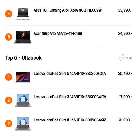
Asus TUF Gaming A16 FA607NUQ-RL009W
33,990.-
4
Acer Nitro V15 ANV15-41-R488
24,990.-
5
Top 5 - Ultabook
ดูทั้งหมด
Lenovo IdeaPad Slim 5 15ARP10-83J3007QTA
35,490.-
1
Lenovo IdeaPad Slim 3 14ARP10-83K6004JTA
17,990.-
2
Lenovo IdeaPad Slim 5 16AKP10-83HY004ATA
31,900.-
3