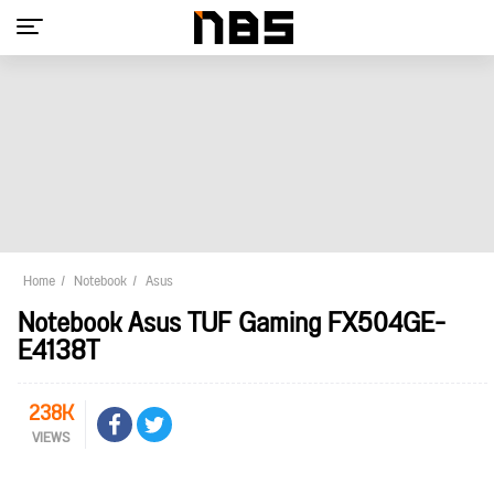
Home
Notebook
Asus
Notebook Asus TUF Gaming FX504GE-
E4138T
238K
VIEWS