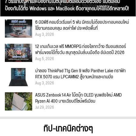
7 วิธีแก้ปัญหาและป้องกันโน๊ตบุ๊คแบตเสื่อมด้วยตัวเอง แบตเสื่อม
ป้องกันได้ทั้ง Windows และ MacBook ยืดอายุคอมให้ใช้ได้อีกหลายปี!
6 มินิพีซี คอมจิ๋วเริ่มแค่ 5 พัน มีครบไม่ต้องประกอบคอมใหม่
ใช้งานครอบคลุม ลดค่าไฟ ประหยัดพื้นที่
Aug 3, 2026
12 เกมเก็บเวล ฟรี MMORPG ท่องโลกกว้าง ตีมอนสเตอร์
ฟาร์มของได้ทั้งวัน สนุกสุดมันส์บนมือถือ อัปเดตปี 2026
Aug 5, 2026
น่าลอง ThinkPad T1g Gen 9 พลัง Panther Lake กราฟิก
RTX 5070 แรม LPCAMM2 สู้งานหนักและเกมมิ่ง
Aug 3, 2026
ASUS Zenbook 14 Air โน้ตบุ๊ก OLED ขุมพลังใหม่ AMD
Ryzen AI 400 บางเฉียบดีไซน์พรีเมียม
Jul 29, 2026
ทิป-เทคนิคต่างๆ