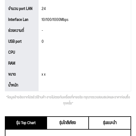
จำนวน port LAN
24
Interface Lan
10/100/1000Mbps
ช่วงความถี่
-
USB port
0
CPU
RAM
ขนาด
x x
น้ำหนัก
*ข้อมูลอ้างอิงจากโปรชัวร์ร้านค้า อาจไม่ตรงกับเครื่องที่ขายจริง กรุณาตรวจสอบสเปคและราคาก่อนซื้อ
ทุกครั้ง*
รุ่น Top Chart
รุ่นใกล้เคียง
รุ่นแนะนำ