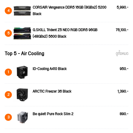
CORSAIR Vengeance DDR5 16GB (8GBx2) 5200
5,990.-
4
Black
G.SKILL Trident Z5 NEO RGB DDR5 96GB
76,100.-
5
(48GBx2) 5600 Black
Top 5 - Air Cooling
ดูทั้งหมด
ID-Cooling A410 Black
950.-
1
ARCTIC Freezer 36 Black
1,390.-
2
Be quiet! Pure Rock Slim 2
890.-
3