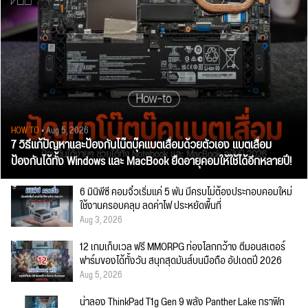
HOW TO
• Aug 5, 2026
7 วิธีแก้ปัญหาและป้องกันโน๊ตบุ๊คแบตเสื่อมด้วยตัวเอง แบตเสื่อม
ป้องกันได้ทั้ง Windows และ MacBook ยืดอายุคอมให้ใช้ได้อีกหลายปี!
6 มินิพีซี คอมจิ๋วเริ่มแค่ 5 พัน มีครบไม่ต้องประกอบคอมใหม่
ใช้งานครอบคลุม ลดค่าไฟ ประหยัดพื้นที่
Aug 3, 2026
12 เกมเก็บเวล ฟรี MMORPG ท่องโลกกว้าง ตีมอนสเตอร์
ฟาร์มของได้ทั้งวัน สนุกสุดมันส์บนมือถือ อัปเดตปี 2026
Aug 5, 2026
น่าลอง ThinkPad T1g Gen 9 พลัง Panther Lake กราฟิก