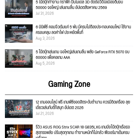
5 โน้ตบุ๊กทำงาน กราฟิก ปั้นโมเดล 3D ตัดต่อวีดีโอเบื้องต้นงบ
50000 จอใหญ่ เล่นเกมลื่น อัปเดตสิงหาคม 2569
Jul 31, 2026
6 มินิพีซี คอมจิ๋วเริ่มแค่ 5 พัน มีครบไม่ต้องประกอบคอมใหม่ ใช้งาน
ครอบคลุม ลดค่าไฟ ประหยัดพื้นที่
Aug 3, 2026
5 โน้ตบุ๊กเล่นเกม จอใหญ่เล่นเกมลื่น พลัง GeForce RTX 5070 งบ
60000 เพื่อคอเกม AAA
Aug 5, 2026
Gaming Zone
12 เกมออนไลน์ ฟรี เกมพีซียอดฮิตระดับตำนาน ควรมีติดเครื่อง ลุย
เดี่ยวเล่นกับตี้ก็สนุก อัปเดต 2026
Jul 21, 2026
รีวิว ASUS ROG Strix SCAR 18 G835LXG เกมมิ่งโน้ตบุ๊กเรือธง
สุดทรงพลัง ปรับสุดทุกเกม ทำงานหนักก็ไม่กลัว ฟีเจอร์มาเต็มครบ