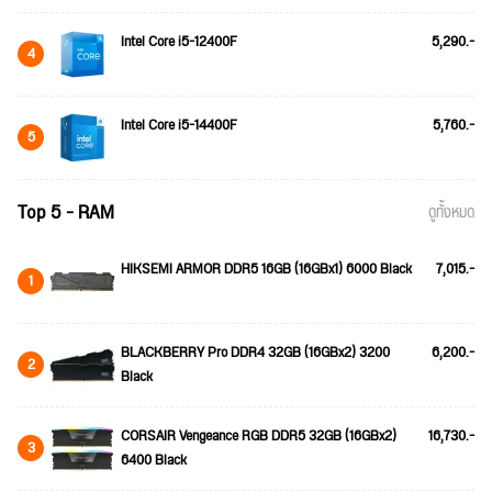
Intel Core i5-12400F
5,290.-
4
Intel Core i5-14400F
5,760.-
5
Top 5 - RAM
ดูทั้งหมด
HIKSEMI ARMOR DDR5 16GB (16GBx1) 6000 Black
7,015.-
1
BLACKBERRY Pro DDR4 32GB (16GBx2) 3200
6,200.-
2
Black
CORSAIR Vengeance RGB DDR5 32GB (16GBx2)
16,730.-
3
6400 Black