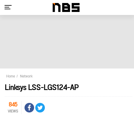
Home
Network
Linksys LSS-LGS124-AP
845
VIEWS