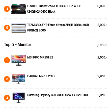
G.SKILL Trident Z5 NEO RGB DDR5 48GB
8,090.-
4
(24GBx2) 6400 Black
TEAMGROUP T-Force Xtreem ARGB DDR4 16GB
2,990.-
5
(8GBx2) 3600
Top 5 - Monitor
ดูทั้งหมด
MSI PRO MP251 E2
2,650.-
1
DAHUA LM25-E231B
2,950.-
2
Samsung Odyssey G3 G30D LS24DG302EEXXT
2,950.-
3