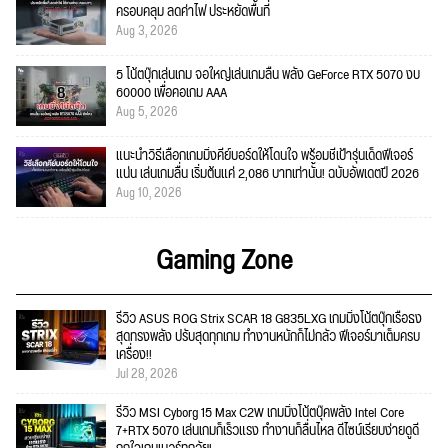
ครอบคลุม ลดค่าไฟ ประหยัดพื้นที่
Aug 3, 2026
5 โน้ตบุ๊กเล่นเกม จอใหญ่เล่นเกมลื่น พลัง GeForce RTX 5070 งบ
60000 เพื่อคอเกม AAA
Aug 5, 2026
แนะนำวิธีเลือกเกมมิ่งคีย์บอร์ดให้โดนใจ พร้อมชี้เป้ารุ่นเด็ดฟีเจอร์
แน่น เล่นเกมลื่น เริ่มต้นแค่ 2,086 บาทเท่านั้น! ฉบับอัพเดตปี 2026
Aug 10, 2026
Gaming Zone
รีวิว ASUS ROG Strix SCAR 18 G835LXG เกมมิ่งโน้ตบุ๊กเรือธง
สุดทรงพลัง ปรับสุดทุกเกม ทำงานหนักก็ไม่กลัว ฟีเจอร์มาเต็มครบ
เครื่อง!!
Jul 28, 2026
รีวิว MSI Cyborg 15 Max C2W เกมมิ่งโน้ตบุ๊คพลัง Intel Core
7+RTX 5070 เล่นเกมก็เร็วแรง ทำงานก็ลื่นไหล ดีไซน์เรียบง่ายดูดี