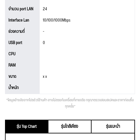
จำนวน port LAN
24
Interface Lan
10/100/1000Mbps
ช่วงความถี่
-
USB port
0
CPU
RAM
ขนาด
x x
น้ำหนัก
*ข้อมูลอ้างอิงจากโปรชัวร์ร้านค้า อาจไม่ตรงกับเครื่องที่ขายจริง กรุณาตรวจสอบสเปคและราคาก่อนซื้อ
ทุกครั้ง*
รุ่น Top Chart
รุ่นใกล้เคียง
รุ่นแนะนำ