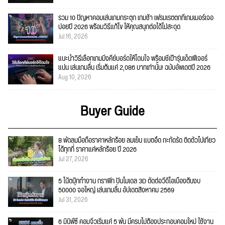
รวม 10 ปัญหาคอมเล่นเกมกระตุก เกมช้า เฟรมเรตตกที่เกมเมอร์เจอ
บ่อยปี 2026 พร้อมวิธีแก้ไข ให้คุณสนุกต่อได้ไม่สะดุด
Jul 16, 2026
แนะนำวิธีเลือกเกมมิ่งคีย์บอร์ดให้โดนใจ พร้อมชี้เป้ารุ่นเด็ดฟีเจอร์
แน่น เล่นเกมลื่น เริ่มต้นแค่ 2,086 บาทเท่านั้น! ฉบับอัพเดตปี 2026
Aug 10, 2026
Buyer Guide
8 พัดลมมือถือราคาหลักร้อย ลมเย็น แบตอึด กะทัดรัด ติดตัวไปเที่ยว
ได้ทุกที่ ราคาแค่หลักร้อย ปี 2026
Jul 27, 2026
5 โน้ตบุ๊กทำงาน กราฟิก ปั้นโมเดล 3D ตัดต่อวีดีโอเบื้องต้นงบ
50000 จอใหญ่ เล่นเกมลื่น อัปเดตสิงหาคม 2569
Jul 31, 2026
6 มินิพีซี คอมจิ๋วเริ่มแค่ 5 พัน มีครบไม่ต้องประกอบคอมใหม่ ใช้งาน