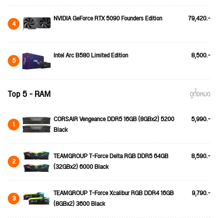
NVIDIA GeForce RTX 5090 Founders Edition
79,420.-
4
Intel Arc B580 Limited Edition
8,500.-
5
Top 5 - RAM
ดูทั้งหมด
CORSAIR Vengeance DDR5 16GB (8GBx2) 5200
5,990.-
1
Black
TEAMGROUP T-Force Delta RGB DDR5 64GB
8,590.-
2
(32GBx2) 6000 Black
TEAMGROUP T-Force Xcalibur RGB DDR4 16GB
9,790.-
3
(8GBx2) 3600 Black