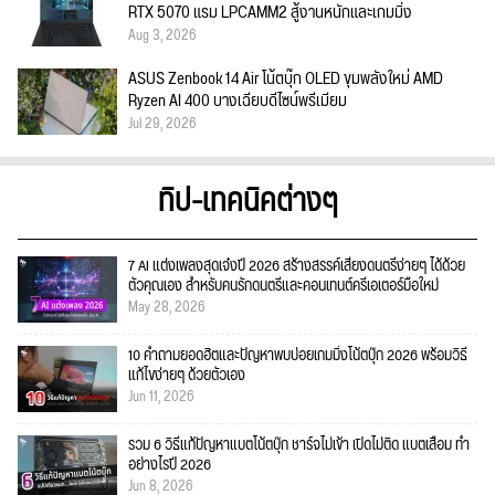
RTX 5070 แรม LPCAMM2 สู้งานหนักและเกมมิ่ง
Aug 3, 2026
ASUS Zenbook 14 Air โน้ตบุ๊ก OLED ขุมพลังใหม่ AMD
Ryzen AI 400 บางเฉียบดีไซน์พรีเมียม
Jul 29, 2026
ทิป-เทคนิคต่างๆ
7 AI แต่งเพลงสุดเจ๋งปี 2026 สร้างสรรค์เสียงดนตรีง่ายๆ ได้ด้วย
ตัวคุณเอง สำหรับคนรักดนตรีและคอนเทนต์ครีเอเตอร์มือใหม่
May 28, 2026
10 คำถามยอดฮิตและปัญหาพบบ่อยเกมมิ่งโน้ตบุ๊ก 2026 พร้อมวิธี
แก้ไขง่ายๆ ด้วยตัวเอง
Jun 11, 2026
รวม 6 วิธีแก้ปัญหาแบตโน้ตบุ๊ก ชาร์จไม่เข้า เปิดไม่ติด แบตเสื่อม ทำ
อย่างไรปี 2026
Jun 8, 2026