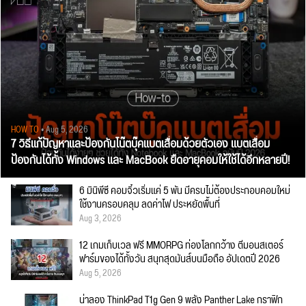
HOW TO
• Aug 5, 2026
7 วิธีแก้ปัญหาและป้องกันโน๊ตบุ๊คแบตเสื่อมด้วยตัวเอง แบตเสื่อม
ป้องกันได้ทั้ง Windows และ MacBook ยืดอายุคอมให้ใช้ได้อีกหลายปี!
6 มินิพีซี คอมจิ๋วเริ่มแค่ 5 พัน มีครบไม่ต้องประกอบคอมใหม่
ใช้งานครอบคลุม ลดค่าไฟ ประหยัดพื้นที่
Aug 3, 2026
12 เกมเก็บเวล ฟรี MMORPG ท่องโลกกว้าง ตีมอนสเตอร์
ฟาร์มของได้ทั้งวัน สนุกสุดมันส์บนมือถือ อัปเดตปี 2026
Aug 5, 2026
น่าลอง ThinkPad T1g Gen 9 พลัง Panther Lake กราฟิก