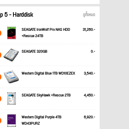
p 5 - Harddisk
ดูทั้งหมด
SEAGATE IronWolf Pro NAS HDD
31,260.-
+Rescue 24TB
SEAGATE 320GB
0.-
Western Digital Blue 1TB WD10EZEX
3,540.-
SEAGATE SkyHawk +Rescue 2TB
4,450.-
Western Digital Purple 4TB
6,920.-
WD43PURZ