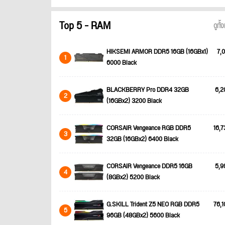
Top 5 - RAM
ดูทั
HIKSEMI ARMOR DDR5 16GB (16GBx1)
7,0
1
6000 Black
BLACKBERRY Pro DDR4 32GB
6,2
2
(16GBx2) 3200 Black
CORSAIR Vengeance RGB DDR5
16,7
3
32GB (16GBx2) 6400 Black
CORSAIR Vengeance DDR5 16GB
5,9
4
(8GBx2) 5200 Black
G.SKILL Trident Z5 NEO RGB DDR5
76,1
5
96GB (48GBx2) 5600 Black