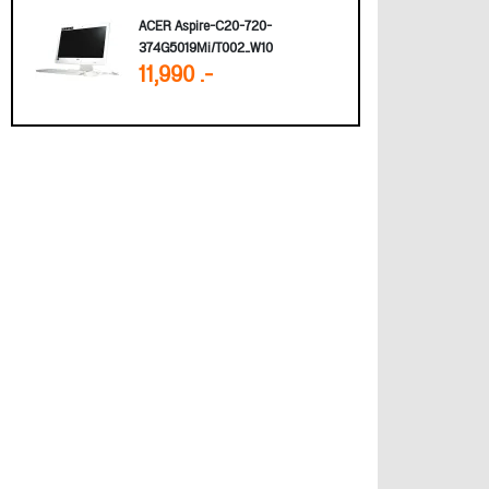
ACER Aspire-C20-720-
374G5019Mi/T002_W10
11,990 .-