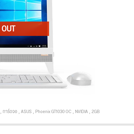
การ์ดจอ
ASUS
Phoenix GT1030 OC
NVIDIA
2GB