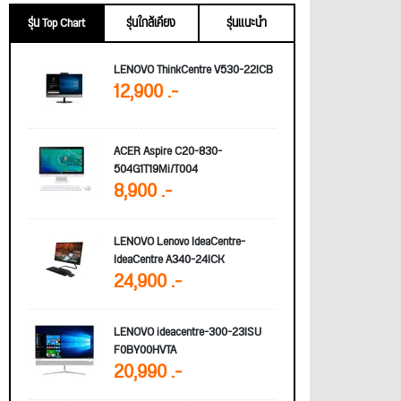
รุ่น Top Chart
รุ่นใกล้เคียง
รุ่นแนะนำ
LENOVO ThinkCentre V530-22ICB
12,900 .-
ACER Aspire C20-830-
504G1T19Mi/T004
8,900 .-
LENOVO Lenovo IdeaCentre-
IdeaCentre A340-24ICK
24,900 .-
LENOVO ideacentre-300-23ISU
F0BY00HVTA
20,990 .-