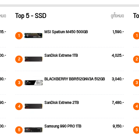
Top 5 - SSD
To
้งหมด
ดูทั้งหมด
15.-
MSI Spatium M450 500GB
1,590.-
1
1
00.-
SanDisk Extreme 1TB
4,025.-
2
2
30.-
BLACKBERRY BBR512GNV3A 512GB
3,040.-
3
3
90.-
SanDisk Extreme 2TB
7,480.-
4
4
00.-
Samsung 990 PRO 1TB
9,150.-
5
5