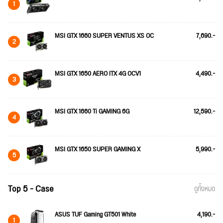
1
MSI GTX 1660 SUPER VENTUS XS OC
7,690.-
2
MSI GTX 1650 AERO ITX 4G OCV1
4,490.-
3
MSI GTX 1660 Ti GAMING 6G
12,590.-
4
MSI GTX 1650 SUPER GAMING X
5,990.-
5
Top 5 - Case
ดูทั้งหมด
ASUS TUF Gaming GT501 White
4,190.-
1