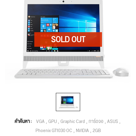
คำค้นหา :
VGA
GPU
Graphic Card
การ์ดจอ
ASUS
Phoenix GT1030 OC
NVIDIA
2GB