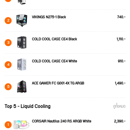
VIKINGS N275-1 Black
740.-
2
COLD COOL CASE CE4 Black
1,110.-
3
COLD COOL CASE CE4 White
910.-
4
ACE GAMER FC G001 4X TG ARGB
1,490.-
5
Top 5 - Liquid Cooling
ดูทั้งหมด
CORSAIR Nautilus 240 RS ARGB White
2,390.-
1