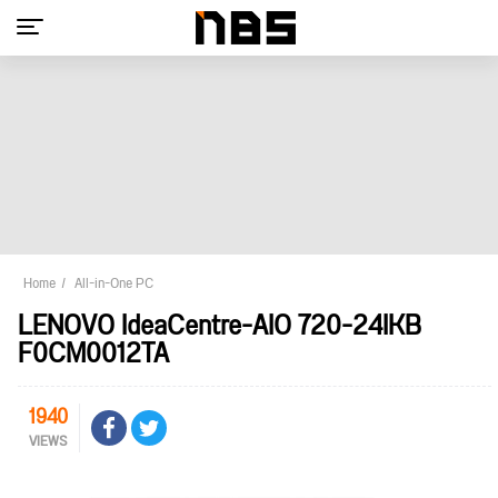
Home
All-in-One PC
LENOVO IdeaCentre-AIO 720-24IKB
F0CM0012TA
1940
VIEWS