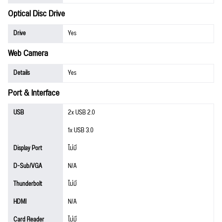
Optical Disc Drive
Drive
Yes
Web Camera
Details
Yes
Port & Interface
USB
2x USB 2.0
1x USB 3.0
Display Port
ไม่มี
D-Sub/VGA
N/A
Thunderbolt
ไม่มี
HDMI
N/A
Card Reader
ไม่มี