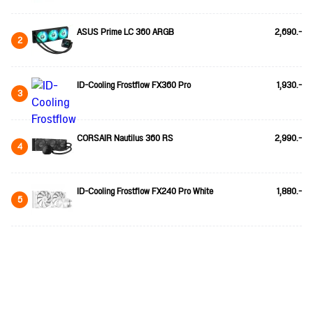
ASUS Prime LC 360 ARGB
2,690.-
2
ID-Cooling Frostflow FX360 Pro
1,930.-
3
CORSAIR Nautilus 360 RS
2,990.-
4
ID-Cooling Frostflow FX240 Pro White
1,880.-
5