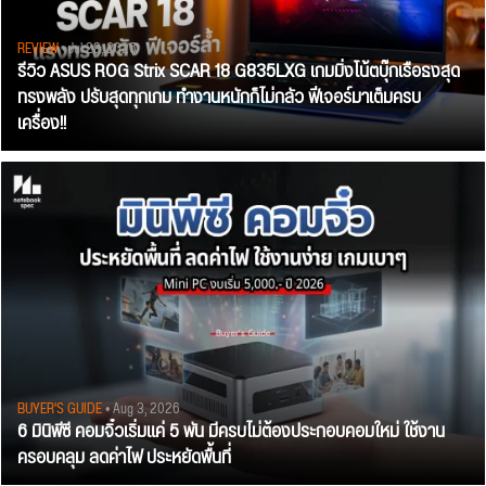
REVIEW
• Jul 28, 2026
รีวิว ASUS ROG Strix SCAR 18 G835LXG เกมมิ่งโน้ตบุ๊กเรือธงสุด
ทรงพลัง ปรับสุดทุกเกม ทำงานหนักก็ไม่กลัว ฟีเจอร์มาเต็มครบ
เครื่อง!!
BUYER'S GUIDE
• Aug 3, 2026
6 มินิพีซี คอมจิ๋วเริ่มแค่ 5 พัน มีครบไม่ต้องประกอบคอมใหม่ ใช้งาน
ครอบคลุม ลดค่าไฟ ประหยัดพื้นที่