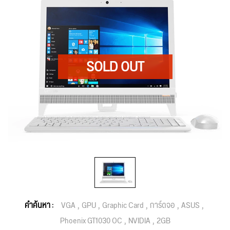
คำค้นหา :
VGA
GPU
Graphic Card
การ์ดจอ
ASUS
Phoenix GT1030 OC
NVIDIA
2GB