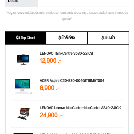
Details
*ข้อมูลอ้างอิงจากโปรชัวร์ร้านค้า อาจไม่ตรงกับเครื่องที่ขายจริง กรุณาตรวจสอบสเปคและราคาก่อนซื้อ
ทุกครั้ง*
รุ่น Top Chart
รุ่นใกล้เคียง
รุ่นแนะนำ
LENOVO ThinkCentre V530-22ICB
12,900 .-
ACER Aspire C20-830-504G1T19Mi/T004
8,900 .-
LENOVO Lenovo IdeaCentre-IdeaCentre A340-24ICK
24,900 .-