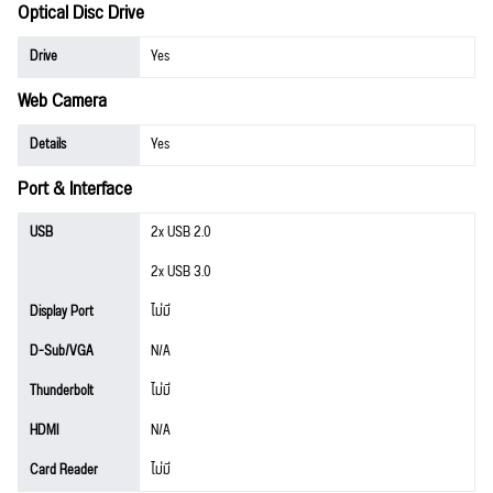
Optical Disc Drive
Drive
Yes
Web Camera
Details
Yes
Port & Interface
USB
2x USB 2.0
2x USB 3.0
Display Port
ไม่มี
D-Sub/VGA
N/A
Thunderbolt
ไม่มี
HDMI
N/A
Card Reader
ไม่มี