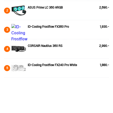
ASUS Prime LC 360 ARGB
2,690.-
2
ID-Cooling Frostflow FX360 Pro
1,930.-
3
CORSAIR Nautilus 360 RS
2,990.-
4
ID-Cooling Frostflow FX240 Pro White
1,880.-
5