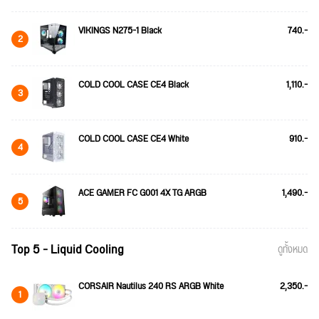
VIKINGS N275-1 Black
740.-
2
COLD COOL CASE CE4 Black
1,110.-
3
COLD COOL CASE CE4 White
910.-
4
ACE GAMER FC G001 4X TG ARGB
1,490.-
5
Top 5 - Liquid Cooling
ดูทั้งหมด
CORSAIR Nautilus 240 RS ARGB White
2,350.-
1