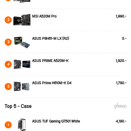
MSI A520M Pro
1,990.-
2
ASUS P8H61-M LX (R2)
0.-
3
ASUS PRIME A520M-K
1,920.-
4
ASUS Prime H610M-K D4
1,790.-
5
Top 5 - Case
ดูทั้งหมด
ASUS TUF Gaming GT501 White
4,190.-
1