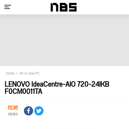
Home
All-in-One PC
LENOVO IdeaCentre-AIO 720-24IKB
F0CM0011TA
1536
VIEWS