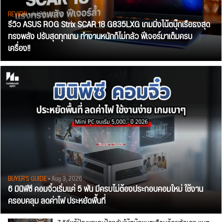
REVIEW
• Jul 28, 2026
รีวิว ASUS ROG Strix SCAR 18 G835LXG เกมมิ่งโน้ตบุ๊กเรือธงสุด
ทรงพลัง ปรับสุดทุกเกม ทำงานหนักก็ไม่กลัว ฟีเจอร์มาเต็มครบ
เครื่อง!!
BUYER'S GUIDE
• Aug 3, 2026
6 มินิพีซี คอมจิ๋วเริ่มแค่ 5 พัน มีครบไม่ต้องประกอบคอมใหม่ ใช้งาน
ครอบคลุม ลดค่าไฟ ประหยัดพื้นที่