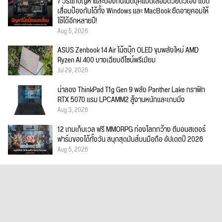
7 วิธีแก้ปัญหาและป้องกันโน๊ตบุ๊คแบตเสื่อมด้วยตัวเอง แบต
เสื่อมป้องกันได้ทั้ง Windows และ MacBook ยืดอายุคอมให้
ใช้ได้อีกหลายปี!
Aug 5, 2026
ASUS Zenbook 14 Air โน้ตบุ๊ก OLED ขุมพลังใหม่ AMD
Ryzen AI 400 บางเฉียบดีไซน์พรีเมียม
Jul 29, 2026
น่าลอง ThinkPad T1g Gen 9 พลัง Panther Lake กราฟิก
RTX 5070 แรม LPCAMM2 สู้งานหนักและเกมมิ่ง
Aug 3, 2026
12 เกมเก็บเวล ฟรี MMORPG ท่องโลกกว้าง ตีมอนสเตอร์
ฟาร์มของได้ทั้งวัน สนุกสุดมันส์บนมือถือ อัปเดตปี 2026
Aug 5, 2026