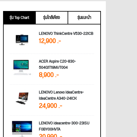
รุ่น Top Chart
รุ่นใกล้เคียง
รุ่นแนะนำ
LENOVO ThinkCentre V530-22ICB
12,900 .-
ACER Aspire C20-830-
504G1T19Mi/T004
8,900 .-
LENOVO Lenovo IdeaCentre-
IdeaCentre A340-24ICK
24,900 .-
LENOVO ideacentre-300-23ISU
F0BY00HVTA