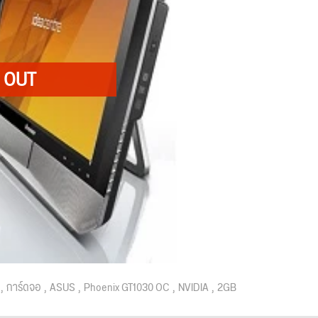
การ์ดจอ
ASUS
Phoenix GT1030 OC
NVIDIA
2GB