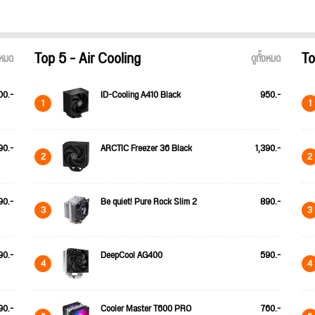
Top 5 - Air Cooling
To
้งหมด
ดูทั้งหมด
00.-
ID-Cooling A410 Black
950.-
1
1
90.-
ARCTIC Freezer 36 Black
1,390.-
2
2
90.-
Be quiet! Pure Rock Slim 2
890.-
3
3
90.-
DeepCool AG400
590.-
4
4
90.-
Cooler Master T600 PRO
760.-