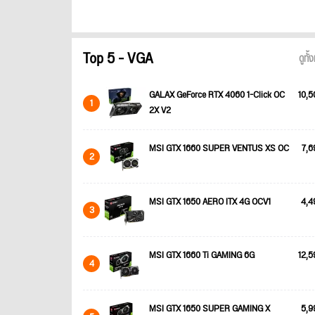
Top 5 - VGA
ดูทั
GALAX GeForce RTX 4060 1-Click OC
10,5
1
2X V2
MSI GTX 1660 SUPER VENTUS XS OC
7,6
2
MSI GTX 1650 AERO ITX 4G OCV1
4,4
3
MSI GTX 1660 Ti GAMING 6G
12,5
4
MSI GTX 1650 SUPER GAMING X
5,9