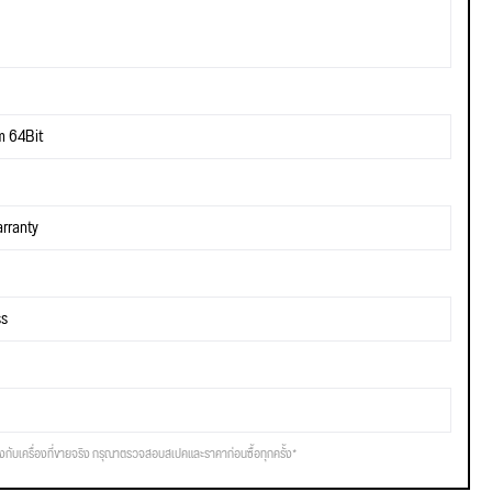
m 64Bit
rranty
ss
รงกับเครื่องที่ขายจริง กรุณาตรวจสอบสเปคและราคาก่อนซื้อทุกครั้ง*