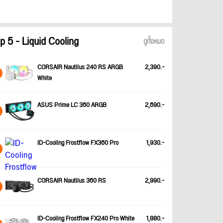
p 5 - Liquid Cooling
ดูทั้งหมด
CORSAIR Nautilus 240 RS ARGB
2,390.-
White
ASUS Prime LC 360 ARGB
2,690.-
ID-Cooling Frostflow FX360 Pro
1,930.-
CORSAIR Nautilus 360 RS
2,990.-
ID-Cooling Frostflow FX240 Pro White
1,880.-