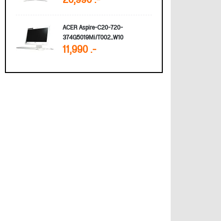
20,990 .-
ACER Aspire-C20-720-
374G5019Mi/T002_W10
11,990 .-