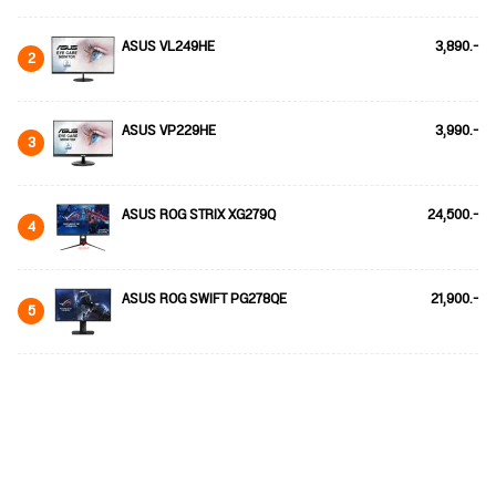
ASUS VL249HE
3,890.-
2
ASUS VP229HE
3,990.-
3
ASUS ROG STRIX XG279Q
24,500.-
4
ASUS ROG SWIFT PG278QE
21,900.-
5