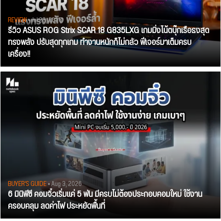
REVIEW
• Jul 28, 2026
รีวิว ASUS ROG Strix SCAR 18 G835LXG เกมมิ่งโน้ตบุ๊กเรือธงสุด
ทรงพลัง ปรับสุดทุกเกม ทำงานหนักก็ไม่กลัว ฟีเจอร์มาเต็มครบ
เครื่อง!!
BUYER'S GUIDE
• Aug 3, 2026
6 มินิพีซี คอมจิ๋วเริ่มแค่ 5 พัน มีครบไม่ต้องประกอบคอมใหม่ ใช้งาน
ครอบคลุม ลดค่าไฟ ประหยัดพื้นที่