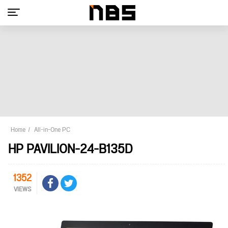
Home
All-in-One PC
HP PAVILION-24-B135D
1352
VIEWS