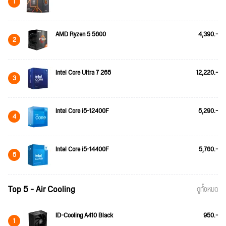
1
AMD Ryzen 5 5600
4,390.-
2
Intel Core Ultra 7 265
12,220.-
3
Intel Core i5-12400F
5,290.-
4
Intel Core i5-14400F
5,760.-
5
Top 5 - Air Cooling
ดูทั้งหมด
ID-Cooling A410 Black
950.-
1