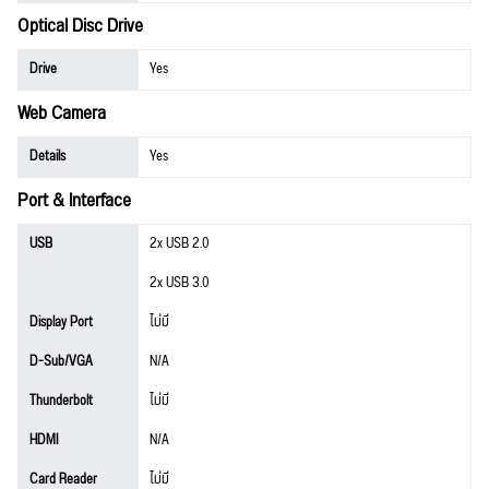
Optical Disc Drive
Drive
Yes
Web Camera
Details
Yes
Port & Interface
USB
2x USB 2.0
2x USB 3.0
Display Port
ไม่มี
D-Sub/VGA
N/A
Thunderbolt
ไม่มี
HDMI
N/A
Card Reader
ไม่มี