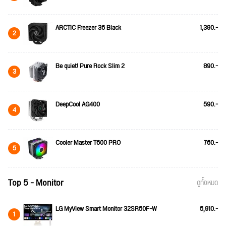
ARCTIC Freezer 36 Black
1,390.-
2
Be quiet! Pure Rock Slim 2
890.-
3
DeepCool AG400
590.-
4
Cooler Master T600 PRO
760.-
5
Top 5 - Monitor
ดูทั้งหมด
LG MyView Smart Monitor 32SR50F-W
5,910.-
1