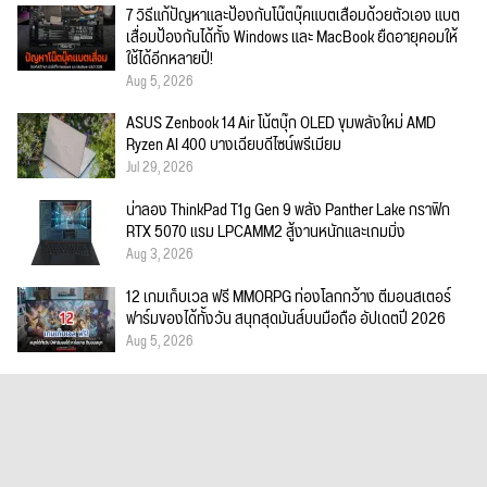
7 วิธีแก้ปัญหาและป้องกันโน๊ตบุ๊คแบตเสื่อมด้วยตัวเอง แบต
เสื่อมป้องกันได้ทั้ง Windows และ MacBook ยืดอายุคอมให้
ใช้ได้อีกหลายปี!
Aug 5, 2026
ASUS Zenbook 14 Air โน้ตบุ๊ก OLED ขุมพลังใหม่ AMD
Ryzen AI 400 บางเฉียบดีไซน์พรีเมียม
Jul 29, 2026
น่าลอง ThinkPad T1g Gen 9 พลัง Panther Lake กราฟิก
RTX 5070 แรม LPCAMM2 สู้งานหนักและเกมมิ่ง
Aug 3, 2026
12 เกมเก็บเวล ฟรี MMORPG ท่องโลกกว้าง ตีมอนสเตอร์
ฟาร์มของได้ทั้งวัน สนุกสุดมันส์บนมือถือ อัปเดตปี 2026
Aug 5, 2026