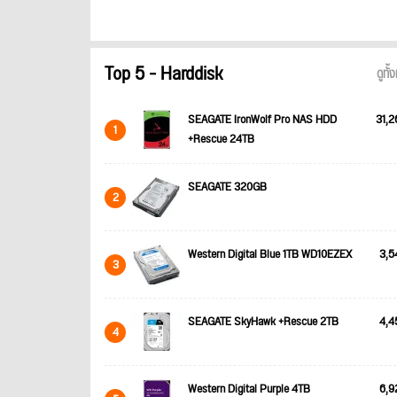
Top 5 - Harddisk
ดูทั
SEAGATE IronWolf Pro NAS HDD
31,2
1
+Rescue 24TB
SEAGATE 320GB
2
Western Digital Blue 1TB WD10EZEX
3,5
3
SEAGATE SkyHawk +Rescue 2TB
4,4
4
Western Digital Purple 4TB
6,9