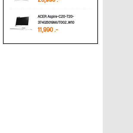
20,990 .-
ACER Aspire-C20-720-
374G5019Mi/T002_W10
11,990 .-