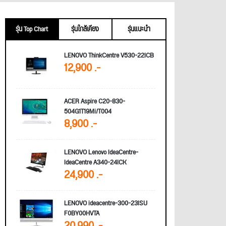
รุ่น Top Chart
รุ่นใกล้เคียง
รุ่นแนะนำ
LENOVO ThinkCentre V530-22ICB
12,900 .-
ACER Aspire C20-830-
504G1T19Mi/T004
8,900 .-
LENOVO Lenovo IdeaCentre-
IdeaCentre A340-24ICK
24,900 .-
LENOVO ideacentre-300-23ISU
F0BY00HVTA