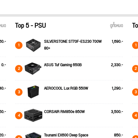
Top 5 - PSU
To
้งหมด
ดูทั้งหมด
60.-
SILVERSTONE ST70F-ES230 700W
1,690.-
1
1
80+
0.-
ASUS Tuf Gaming 650B
2,330.-
2
2
40.-
AEROCOOL Lux RGB 550W
1,290.-
3
3
50.-
CORSAIR RM850e 850W
3,500.-
4
4
20.-
Tsunami EX600 Deep Space
850.-