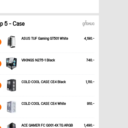
p 5 - Case
ดูทั้งหมด
ASUS TUF Gaming GT501 White
4,190.-
VIKINGS N275-1 Black
740.-
COLD COOL CASE CE4 Black
1,110.-
COLD COOL CASE CE4 White
910.-
ACE GAMER FC G001 4X TG ARGB
1,490.-