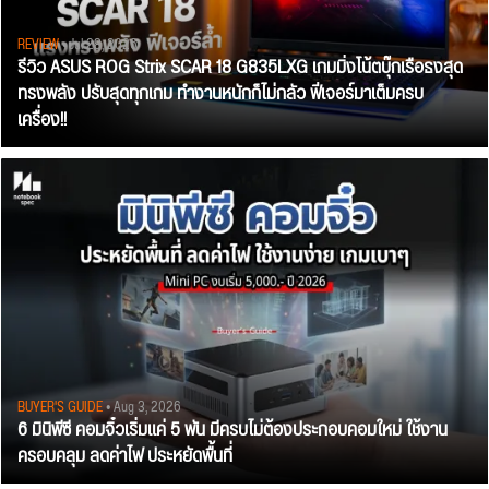
REVIEW
• Jul 28, 2026
รีวิว ASUS ROG Strix SCAR 18 G835LXG เกมมิ่งโน้ตบุ๊กเรือธงสุด
ทรงพลัง ปรับสุดทุกเกม ทำงานหนักก็ไม่กลัว ฟีเจอร์มาเต็มครบ
เครื่อง!!
BUYER'S GUIDE
• Aug 3, 2026
6 มินิพีซี คอมจิ๋วเริ่มแค่ 5 พัน มีครบไม่ต้องประกอบคอมใหม่ ใช้งาน
ครอบคลุม ลดค่าไฟ ประหยัดพื้นที่