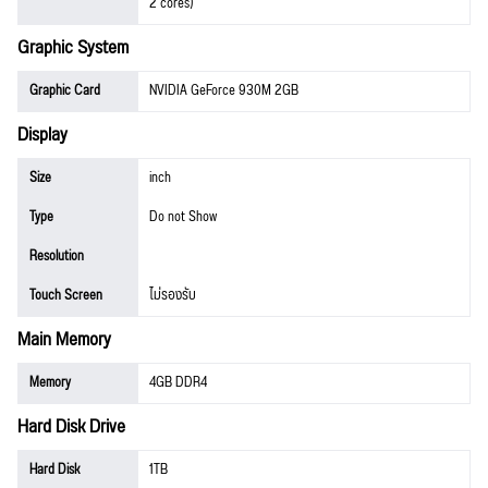
2 cores)
Graphic System
Graphic Card
NVIDIA GeForce 930M 2GB
Display
Size
inch
Type
Do not Show
Resolution
Touch Screen
ไม่รองรับ
Main Memory
Memory
4GB DDR4
Hard Disk Drive
Hard Disk
1TB