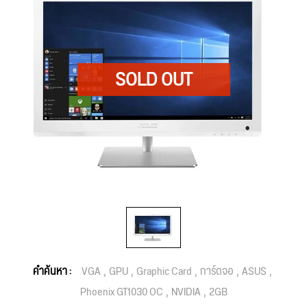
คำค้นหา :
VGA
GPU
Graphic Card
การ์ดจอ
ASUS
Phoenix GT1030 OC
NVIDIA
2GB