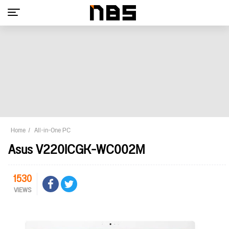
Home
All-in-One PC
Asus V220ICGK-WC002M
1530
VIEWS