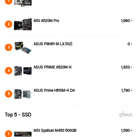
1
MSI A520M Pro
1,990.-
2
ASUS P8H61-M LX (R2)
0.-
3
ASUS PRIME A520M-K
1,920.-
4
ASUS Prime H610M-K D4
1,790.-
5
Top 5 - SSD
ดูทั้งหมด
MSI Spatium M450 500GB
1,590.-
1