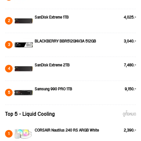
SanDisk Extreme 1TB
4,025.-
2
BLACKBERRY BBR512GNV3A 512GB
3,040.-
3
SanDisk Extreme 2TB
7,480.-
4
Samsung 990 PRO 1TB
9,150.-
5
Top 5 - Liquid Cooling
ดูทั้งหมด
CORSAIR Nautilus 240 RS ARGB White
2,390.-
1