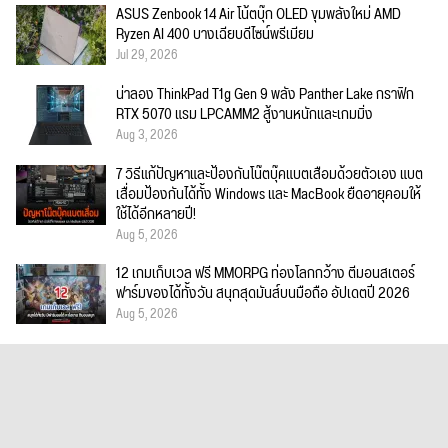
ASUS Zenbook 14 Air โน้ตบุ๊ก OLED ขุมพลังใหม่ AMD
Ryzen AI 400 บางเฉียบดีไซน์พรีเมียม
Jul 29, 2026
น่าลอง ThinkPad T1g Gen 9 พลัง Panther Lake กราฟิก
RTX 5070 แรม LPCAMM2 สู้งานหนักและเกมมิ่ง
Aug 3, 2026
7 วิธีแก้ปัญหาและป้องกันโน๊ตบุ๊คแบตเสื่อมด้วยตัวเอง แบต
เสื่อมป้องกันได้ทั้ง Windows และ MacBook ยืดอายุคอมให้
ใช้ได้อีกหลายปี!
Aug 5, 2026
12 เกมเก็บเวล ฟรี MMORPG ท่องโลกกว้าง ตีมอนสเตอร์
ฟาร์มของได้ทั้งวัน สนุกสุดมันส์บนมือถือ อัปเดตปี 2026
Aug 5, 2026