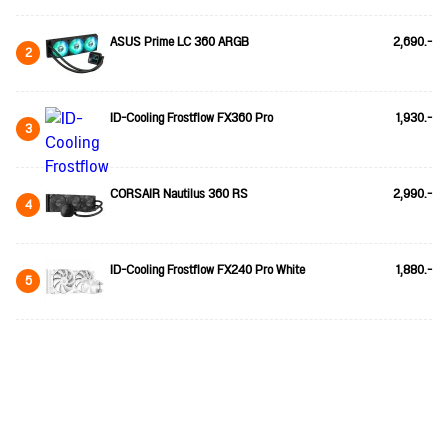
ASUS Prime LC 360 ARGB
2,690.-
2
ID-Cooling Frostflow FX360 Pro
1,930.-
3
CORSAIR Nautilus 360 RS
2,990.-
4
ID-Cooling Frostflow FX240 Pro White
1,880.-
5