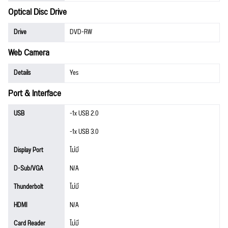
Optical Disc Drive
Drive
DVD-RW
Web Camera
Details
Yes
Port & Interface
USB
-1x USB 2.0
-1x USB 3.0
Display Port
ไม่มี
D-Sub/VGA
N/A
Thunderbolt
ไม่มี
HDMI
N/A
Card Reader
ไม่มี