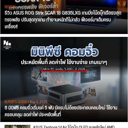
REVIEW
• Jul 28, 2026
รีวิว ASUS ROG Strix SCAR 18 G835LXG เกมมิ่งโน้ตบุ๊กเรือธงสุด
ทรงพลัง ปรับสุดทุกเกม ทำงานหนักก็ไม่กลัว ฟีเจอร์มาเต็มครบ
เครื่อง!!
BUYER'S GUIDE
• Aug 3, 2026
6 มินิพีซี คอมจิ๋วเริ่มแค่ 5 พัน มีครบไม่ต้องประกอบคอมใหม่ ใช้งาน
ครอบคลุม ลดค่าไฟ ประหยัดพื้นที่
ASUS Zenbook 14 Air โน้ตบุ๊ก OLED ขุมพลังใหม่ AMD