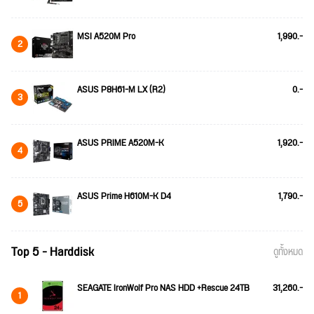
MSI A520M Pro
1,990.-
2
ASUS P8H61-M LX (R2)
0.-
3
ASUS PRIME A520M-K
1,920.-
4
ASUS Prime H610M-K D4
1,790.-
5
Top 5 - Harddisk
ดูทั้งหมด
SEAGATE IronWolf Pro NAS HDD +Rescue 24TB
31,260.-
1