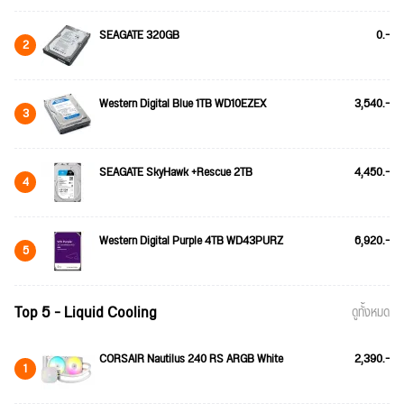
SEAGATE 320GB
0.-
2
Western Digital Blue 1TB WD10EZEX
3,540.-
3
SEAGATE SkyHawk +Rescue 2TB
4,450.-
4
Western Digital Purple 4TB WD43PURZ
6,920.-
5
Top 5 - Liquid Cooling
ดูทั้งหมด
CORSAIR Nautilus 240 RS ARGB White
2,390.-
1