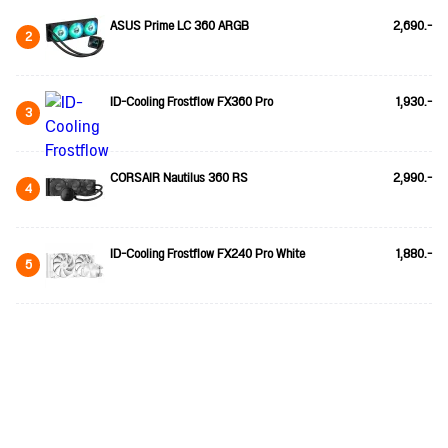
ASUS Prime LC 360 ARGB
2,690.-
2
ID-Cooling Frostflow FX360 Pro
1,930.-
3
CORSAIR Nautilus 360 RS
2,990.-
4
ID-Cooling Frostflow FX240 Pro White
1,880.-
5