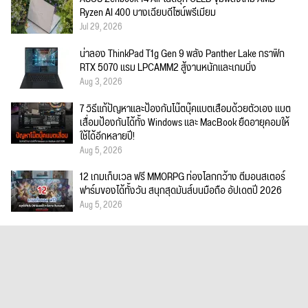
Ryzen AI 400 บางเฉียบดีไซน์พรีเมียม
Jul 29, 2026
น่าลอง ThinkPad T1g Gen 9 พลัง Panther Lake กราฟิก
RTX 5070 แรม LPCAMM2 สู้งานหนักและเกมมิ่ง
Aug 3, 2026
7 วิธีแก้ปัญหาและป้องกันโน๊ตบุ๊คแบตเสื่อมด้วยตัวเอง แบต
เสื่อมป้องกันได้ทั้ง Windows และ MacBook ยืดอายุคอมให้
ใช้ได้อีกหลายปี!
Aug 5, 2026
12 เกมเก็บเวล ฟรี MMORPG ท่องโลกกว้าง ตีมอนสเตอร์
ฟาร์มของได้ทั้งวัน สนุกสุดมันส์บนมือถือ อัปเดตปี 2026
Aug 5, 2026