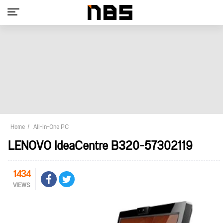
Home
All-in-One PC
LENOVO IdeaCentre B320-57302119
1434
VIEWS