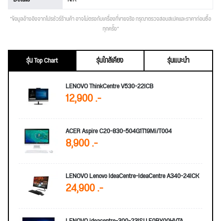
*ข้อมูลอ้างอิงจากโปรชัวร์ร้านค้า อาจไม่ตรงกับเครื่องที่ขายจริง กรุณาตรวจสอบสเปคและราคาก่อนซื้อ
ทุกครั้ง*
รุ่น Top Chart
รุ่นใกล้เคียง
รุ่นแนะนำ
LENOVO ThinkCentre V530-22ICB
12,900 .-
ACER Aspire C20-830-504G1T19Mi/T004
8,900 .-
LENOVO Lenovo IdeaCentre-IdeaCentre A340-24ICK
24,900 .-
LENOVO ideacentre-300-23ISU F0BY00HVTA