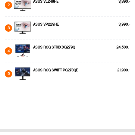
ASUS VL249HE
3,890.-
2
ASUS VP229HE
3,990.-
3
ASUS ROG STRIX XG279Q
24,500.-
4
ASUS ROG SWIFT PG278QE
21,900.-
5