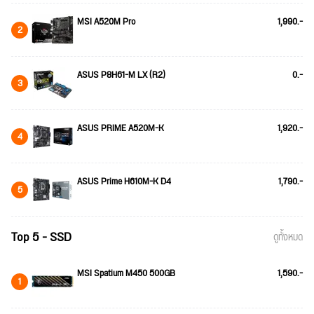
MSI A520M Pro
1,990.-
2
ASUS P8H61-M LX (R2)
0.-
3
ASUS PRIME A520M-K
1,920.-
4
ASUS Prime H610M-K D4
1,790.-
5
Top 5 - SSD
ดูทั้งหมด
MSI Spatium M450 500GB
1,590.-
1