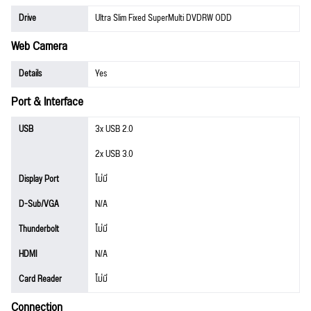
Drive
Ultra Slim Fixed SuperMulti DVDRW ODD
Web Camera
Details
Yes
Port & Interface
USB
3x USB 2.0
2x USB 3.0
Display Port
ไม่มี
D-Sub/VGA
N/A
Thunderbolt
ไม่มี
HDMI
N/A
Card Reader
ไม่มี
Connection