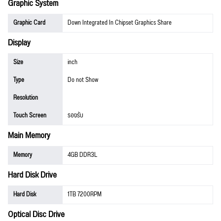
Graphic System
Graphic Card
Down Integrated In Chipset Graphics Share
Display
Size
inch
Type
Do not Show
Resolution
Touch Screen
รองรับ
Main Memory
Memory
4GB DDR3L
Hard Disk Drive
Hard Disk
1TB 7200RPM
Optical Disc Drive