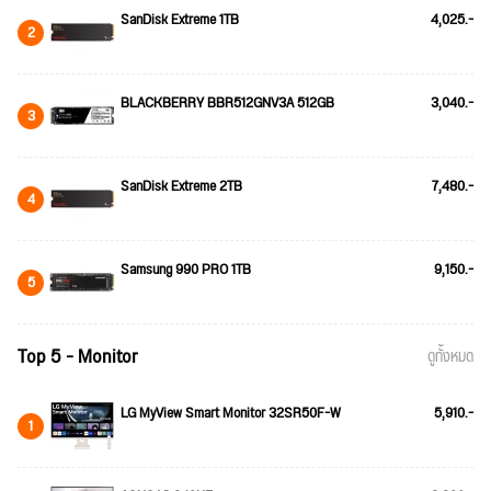
SanDisk Extreme 1TB
4,025.-
2
BLACKBERRY BBR512GNV3A 512GB
3,040.-
3
SanDisk Extreme 2TB
7,480.-
4
Samsung 990 PRO 1TB
9,150.-
5
Top 5 - Monitor
ดูทั้งหมด
LG MyView Smart Monitor 32SR50F-W
5,910.-
1