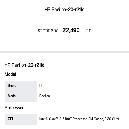
HP Pavilion-20-r211d
22,490
ราคากลาง
บาท
HP Pavilion-20-r211d
Model
Brand
HP
Model
Pavilion
Processor
CPU
Intel® Core™ i3-6100T Processor (3M Cache, 3.20 GHz)