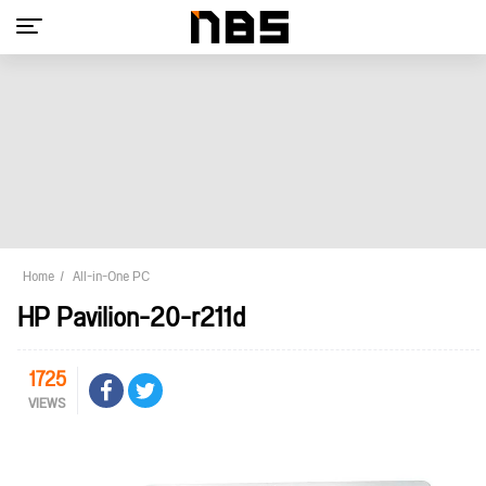
Home
All-in-One PC
HP Pavilion-20-r211d
1725
VIEWS