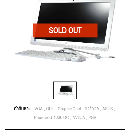
คำค้นหา :
VGA
GPU
Graphic Card
การ์ดจอ
ASUS
Phoenix GT1030 OC
NVIDIA
2GB