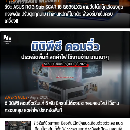
REVIEW
• Jul 28, 2026
รีวิว ASUS ROG Strix SCAR 18 G835LXG เกมมิ่งโน้ตบุ๊กเรือธงสุด
ทรงพลัง ปรับสุดทุกเกม ทำงานหนักก็ไม่กลัว ฟีเจอร์มาเต็มครบ
เครื่อง!!
BUYER'S GUIDE
• Aug 3, 2026
6 มินิพีซี คอมจิ๋วเริ่มแค่ 5 พัน มีครบไม่ต้องประกอบคอมใหม่ ใช้งาน
ครอบคลุม ลดค่าไฟ ประหยัดพื้นที่
7 วิธีแก้ปัญหาและป้องกันโน๊ตบุ๊คแบตเสื่อมด้วยตัวเอง แบต
เสื่อมป้องกันได้ทั้ง Windows และ MacBook ยืดอายุคอมให้