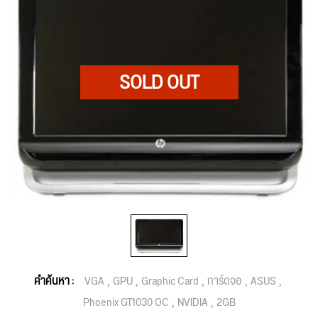
คำค้นหา :
VGA
GPU
Graphic Card
การ์ดจอ
ASUS
Phoenix GT1030 OC
NVIDIA
2GB