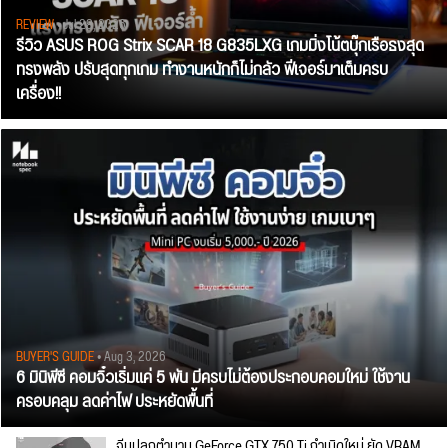
REVIEW
• Jul 28, 2026
รีวิว ASUS ROG Strix SCAR 18 G835LXG เกมมิ่งโน้ตบุ๊กเรือธงสุด
ทรงพลัง ปรับสุดทุกเกม ทำงานหนักก็ไม่กลัว ฟีเจอร์มาเต็มครบ
เครื่อง!!
BUYER'S GUIDE
• Aug 3, 2026
6 มินิพีซี คอมจิ๋วเริ่มแค่ 5 พัน มีครบไม่ต้องประกอบคอมใหม่ ใช้งาน
ครอบคลุม ลดค่าไฟ ประหยัดพื้นที่
จีนปลุกตำนาน GeForce GTX 750 Ti กำเนิดใหม่ ยัด VRAM