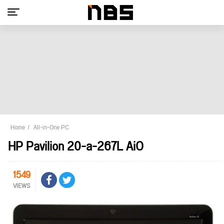
Home
All-in-One PC
HP Pavilion 20-a-267L AiO
1549
VIEWS