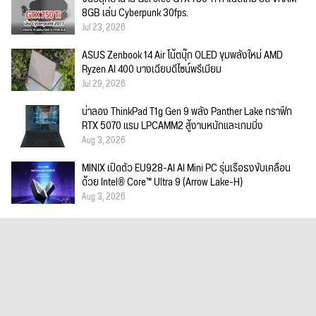
8GB เล่น Cyberpunk 30fps.
Jul 23, 2026
ASUS Zenbook 14 Air โน้ตบุ๊ก OLED ขุมพลังใหม่ AMD
Ryzen AI 400 บางเฉียบดีไซน์พรีเมียม
Jul 29, 2026
น่าลอง ThinkPad T1g Gen 9 พลัง Panther Lake กราฟิก
RTX 5070 แรม LPCAMM2 สู้งานหนักและเกมมิ่ง
Aug 3, 2026
MINIX เปิดตัว EU928-AI AI Mini PC รุ่นเรือธงขับเคลื่อน
ด้วย Intel® Core™ Ultra 9 (Arrow Lake-H)
Aug 3, 2026