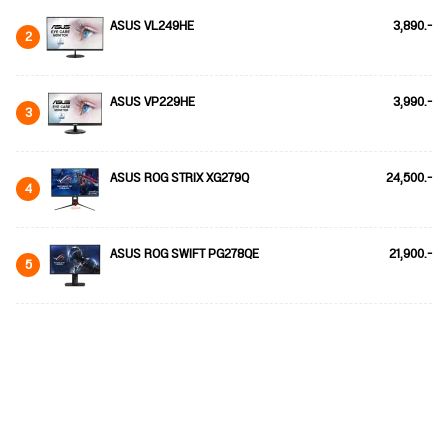
ASUS VL249HE
3,890.-
2
ASUS VP229HE
3,990.-
3
ASUS ROG STRIX XG279Q
24,500.-
4
ASUS ROG SWIFT PG278QE
21,900.-
5