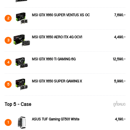
MSI GTX 1660 SUPER VENTUS XS OC
7,690.-
2
MSI GTX 1650 AERO ITX 4G OCV1
4,490.-
3
MSI GTX 1660 Ti GAMING 6G
12,590.-
4
MSI GTX 1650 SUPER GAMING X
5,990.-
5
Top 5 - Case
ดูทั้งหมด
ASUS TUF Gaming GT501 White
4,190.-
1