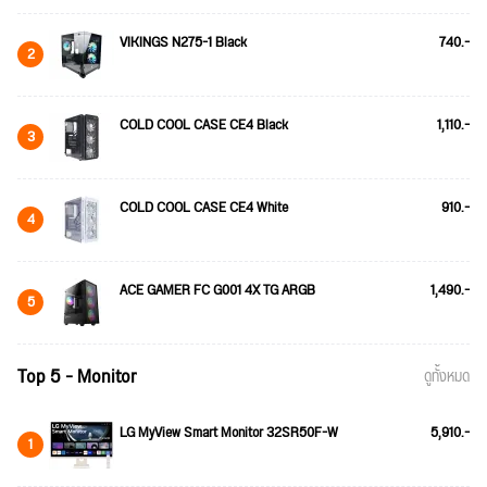
VIKINGS N275-1 Black
740.-
2
COLD COOL CASE CE4 Black
1,110.-
3
COLD COOL CASE CE4 White
910.-
4
ACE GAMER FC G001 4X TG ARGB
1,490.-
5
Top 5 - Monitor
ดูทั้งหมด
LG MyView Smart Monitor 32SR50F-W
5,910.-
1