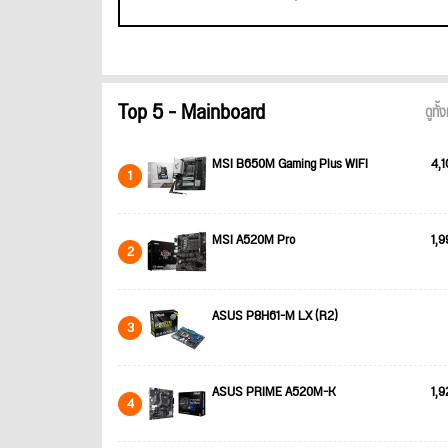
Top 5 - Mainboard
ดูทั
MSI B650M Gaming Plus WIFI
4,1
1
MSI A520M Pro
1,9
2
ASUS P8H61-M LX (R2)
3
ASUS PRIME A520M-K
1,9
4