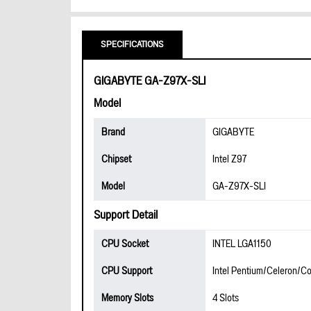
SPECIFICATIONS
GIGABYTE GA-Z97X-SLI
Model
Brand
GIGABYTE
Chipset
Intel Z97
Model
GA-Z97X-SLI
Support Detail
CPU Socket
INTEL LGA1150
CPU Support
Intel Pentium/Celeron/Co
Memory Slots
4 Slots