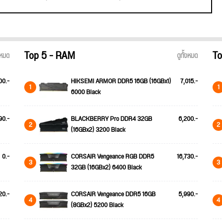
Top 5 - RAM
To
้งหมด
ดูทั้งหมด
00.-
HIKSEMI ARMOR DDR5 16GB (16GBx1)
7,015.-
1
1
6000 Black
90.-
BLACKBERRY Pro DDR4 32GB
6,200.-
2
2
(16GBx2) 3200 Black
0.-
CORSAIR Vengeance RGB DDR5
16,730.-
3
3
32GB (16GBx2) 6400 Black
20.-
CORSAIR Vengeance DDR5 16GB
5,990.-
4
4
(8GBx2) 5200 Black