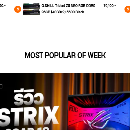
90.-
G.SKILL Trident Z5 NEO RGB DDR5
76,100.-
5
5
96GB (48GBx2) 5600 Black
MOST POPULAR OF WEEK