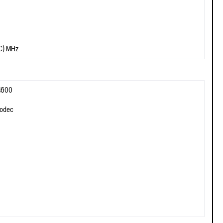
C) MHz
/4600
Codec