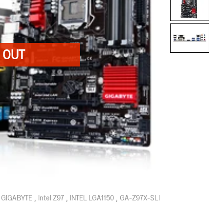
GIGABYTE
Intel Z97
INTEL LGA1150
GA-Z97X-SLI