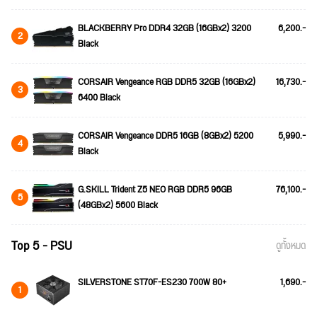
BLACKBERRY Pro DDR4 32GB (16GBx2) 3200
6,200.-
2
Black
CORSAIR Vengeance RGB DDR5 32GB (16GBx2)
16,730.-
3
6400 Black
CORSAIR Vengeance DDR5 16GB (8GBx2) 5200
5,990.-
4
Black
G.SKILL Trident Z5 NEO RGB DDR5 96GB
76,100.-
5
(48GBx2) 5600 Black
Top 5 - PSU
ดูทั้งหมด
SILVERSTONE ST70F-ES230 700W 80+
1,690.-
1