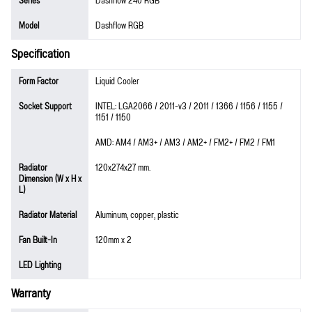
Series
Dashflow 240 RGB
Model
Dashflow RGB
Specification
Form Factor
Liquid Cooler
Socket Support
INTEL: LGA2066 / 2011-v3 / 2011 / 1366 / 1156 / 1155 /
1151 / 1150
AMD: AM4 / AM3+ / AM3 / AM2+ / FM2+ / FM2 / FM1
Radiator
120x274x27 mm.
Dimension (W x H x
L)
Radiator Material
Aluminum, copper, plastic
Fan Built-In
120mm x 2
LED Lighting
Warranty