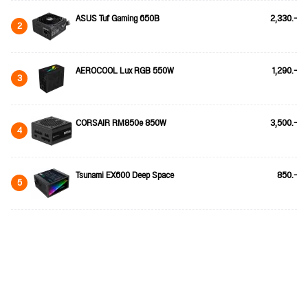
ASUS Tuf Gaming 650B
2,330.-
2
AEROCOOL Lux RGB 550W
1,290.-
3
CORSAIR RM850e 850W
3,500.-
4
Tsunami EX600 Deep Space
850.-
5