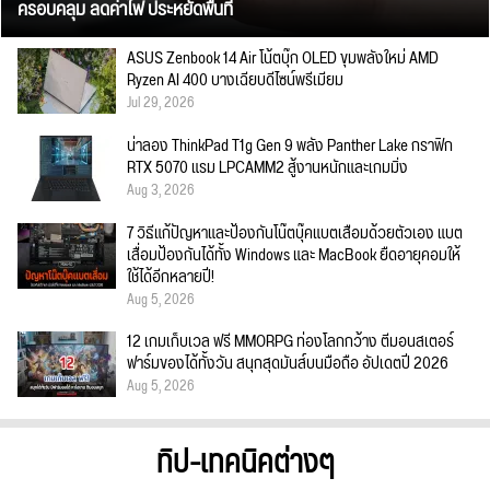
ครอบคลุม ลดค่าไฟ ประหยัดพื้นที่
ASUS Zenbook 14 Air โน้ตบุ๊ก OLED ขุมพลังใหม่ AMD
Ryzen AI 400 บางเฉียบดีไซน์พรีเมียม
Jul 29, 2026
น่าลอง ThinkPad T1g Gen 9 พลัง Panther Lake กราฟิก
RTX 5070 แรม LPCAMM2 สู้งานหนักและเกมมิ่ง
Aug 3, 2026
7 วิธีแก้ปัญหาและป้องกันโน๊ตบุ๊คแบตเสื่อมด้วยตัวเอง แบต
เสื่อมป้องกันได้ทั้ง Windows และ MacBook ยืดอายุคอมให้
ใช้ได้อีกหลายปี!
Aug 5, 2026
12 เกมเก็บเวล ฟรี MMORPG ท่องโลกกว้าง ตีมอนสเตอร์
ฟาร์มของได้ทั้งวัน สนุกสุดมันส์บนมือถือ อัปเดตปี 2026
Aug 5, 2026
ทิป-เทคนิคต่างๆ