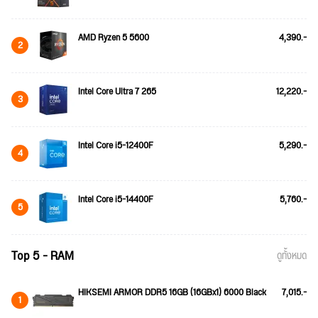
AMD Ryzen 5 5600
4,390.-
2
Intel Core Ultra 7 265
12,220.-
3
Intel Core i5-12400F
5,290.-
4
Intel Core i5-14400F
5,760.-
5
Top 5 - RAM
ดูทั้งหมด
HIKSEMI ARMOR DDR5 16GB (16GBx1) 6000 Black
7,015.-
1