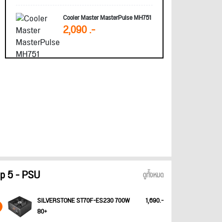
Cooler Master MasterPulse MH751
2,090 .-
p 5 - PSU
ดูทั้งหมด
SILVERSTONE ST70F-ES230 700W
1,690.-
80+