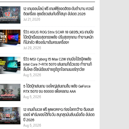
12 เกมออนไลน์ ฟรี เกมพีซียอดฮิตระดับตำนาน ควรมี
ติดเครื่อง ลุยเดี่ยวเล่นกับตี้ก็สนุก อัปเดต 2026
Jul 21, 2026
รีวิว ASUS ROG Strix SCAR 18 G835LXG เกมมิ่ง
โน้ตบุ๊กเรือธงสุดทรงพลัง ปรับสุดทุกเกม ทำงานหนัก
ก็ไม่กลัว ฟีเจอร์มาเต็มครบเครื่อง!!
Jul 28, 2026
รีวิว MSI Cyborg 15 Max C2W เกมมิ่งโน้ตบุ๊คพลัง
Intel Core 7+RTX 5070 เล่นเกมก็เร็วแรง ทำงานก็
ลื่นไหล ดีไซน์เรียบง่ายดูดีถูกใจเกมเมอร์ทุกวัย!
Aug 5, 2026
5 โน้ตบุ๊กเล่นเกม จอใหญ่เล่นเกมลื่น พลัง GeForce
RTX 5070 งบ 60000 เพื่อคอเกม AAA
Aug 5, 2026
12 เกมเก็บเวล ฟรี MMORPG ท่องโลกกว้าง ตีมอนส
เตอร์ ฟาร์มของได้ทั้งวัน สนุกสุดมันส์บนมือถือ อัปเดต
ปี 2026
Aug 5, 2026