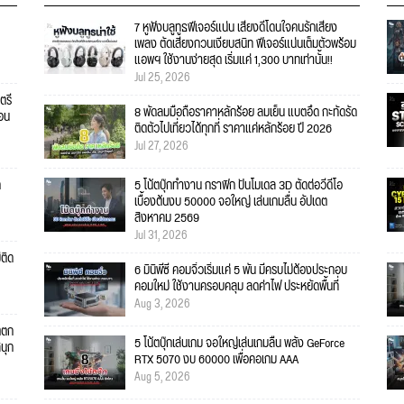
7 หูฟังบลูทูธฟีเจอร์แน่น เสียงดีโดนใจคนรักเสียง
เพลง ตัดเสียงกวนเงียบสนิท ฟีเจอร์แน่นเต็มตัวพร้อม
แอพฯ ใช้งานง่ายสุด เริ่มแค่ 1,300 บาทเท่านั้น!!
Jul 25, 2026
ตรี
8 พัดลมมือถือราคาหลักร้อย ลมเย็น แบตอึด กะทัดรัด
คอน
ติดตัวไปเที่ยวได้ทุกที่ ราคาแค่หลักร้อย ปี 2026
Jul 27, 2026
ก
5 โน้ตบุ๊กทำงาน กราฟิก ปั้นโมเดล 3D ตัดต่อวีดีโอ
เบื้องต้นงบ 50000 จอใหญ่ เล่นเกมลื่น อัปเดต
สิงหาคม 2569
Jul 31, 2026
่ติด
6 มินิพีซี คอมจิ๋วเริ่มแค่ 5 พัน มีครบไม่ต้องประกอบ
คอมใหม่ ใช้งานครอบคลุม ลดค่าไฟ ประหยัดพื้นที่
Aug 3, 2026
ตตก
5 โน้ตบุ๊กเล่นเกม จอใหญ่เล่นเกมลื่น พลัง GeForce
สนุก
RTX 5070 งบ 60000 เพื่อคอเกม AAA
Aug 5, 2026