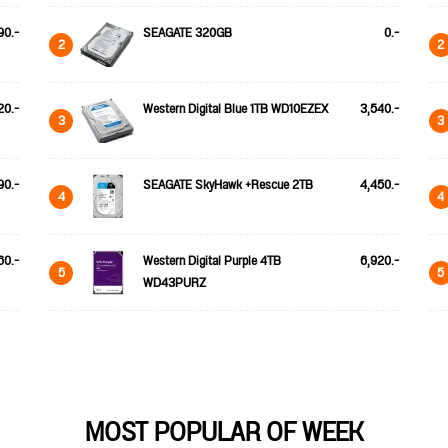
90.-
SEAGATE 320GB
0.-
2
2
20.-
Western Digital Blue 1TB WD10EZEX
3,540.-
3
3
90.-
SEAGATE SkyHawk +Rescue 2TB
4,450.-
4
4
60.-
Western Digital Purple 4TB
6,920.-
5
5
WD43PURZ
MOST POPULAR OF WEEK