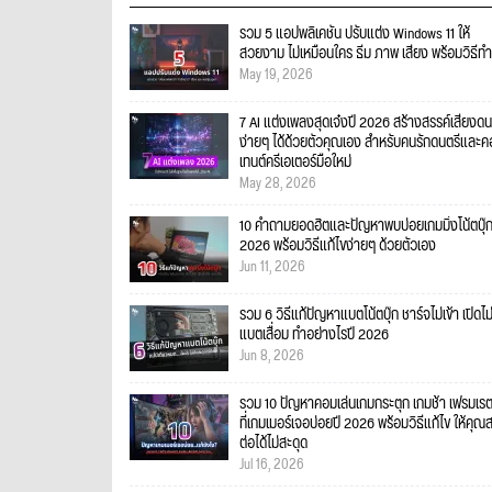
รวม 5 แอปพลิเคชัน ปรับแต่ง Windows 11 ให้
สวยงาม ไม่เหมือนใคร ธีม ภาพ เสียง พร้อมวิธีทำ
May 19, 2026
7 AI แต่งเพลงสุดเจ๋งปี 2026 สร้างสรรค์เสียงดน
ง่ายๆ ได้ด้วยตัวคุณเอง สำหรับคนรักดนตรีและ
เทนต์ครีเอเตอร์มือใหม่
May 28, 2026
10 คำถามยอดฮิตและปัญหาพบบ่อยเกมมิ่งโน้ตบุ๊
2026 พร้อมวิธีแก้ไขง่ายๆ ด้วยตัวเอง
Jun 11, 2026
รวม 6 วิธีแก้ปัญหาแบตโน้ตบุ๊ก ชาร์จไม่เข้า เปิดไม
แบตเสื่อม ทำอย่างไรปี 2026
Jun 8, 2026
รวม 10 ปัญหาคอมเล่นเกมกระตุก เกมช้า เฟรมเร
ที่เกมเมอร์เจอบ่อยปี 2026 พร้อมวิธีแก้ไข ให้คุณ
ต่อได้ไม่สะดุด
Jul 16, 2026