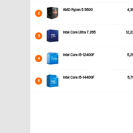
AMD Ryzen 5 5600
4,3
2
Intel Core Ultra 7 265
12,2
3
Intel Core i5-12400F
5,2
4
Intel Core i5-14400F
5,7
5