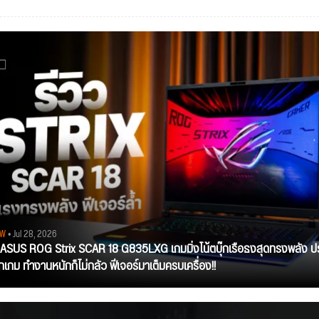
EW
• Jul 28, 2026
ว ASUS ROG Strix SCAR 18 G835LXG เกมมิ่งโน้ตบุ๊กเรือธงสุดทรงพลัง ป
ุกเกม ทำงานหนักก็ไม่กลัว ฟีเจอร์มาเต็มครบเครื่อง!!