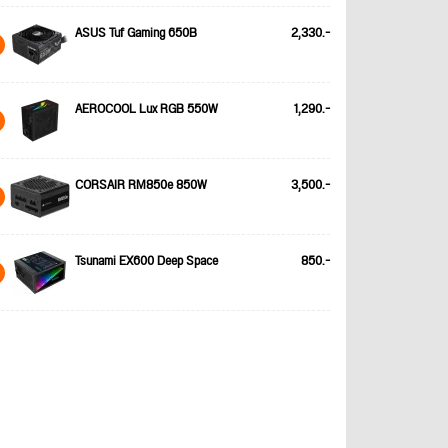
ASUS Tuf Gaming 650B
2,330.-
AEROCOOL Lux RGB 550W
1,290.-
CORSAIR RM850e 850W
3,500.-
Tsunami EX600 Deep Space
850.-