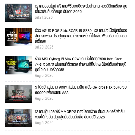
12 เกมออนไลน์ ฟรี เกมพีซียอดฮิตระดับตำนาน ควรมีติดเครื่อง ลุย
เดี่ยวเล่นกับตี้ก็สนุก อัปเดต 2026
Jul 21, 2026
รีวิว ASUS ROG Strix SCAR 18 G835LXG เกมมิ่งโน้ตบุ๊กเรือธง
สุดทรงพลัง ปรับสุดทุกเกม ทำงานหนักก็ไม่กลัว ฟีเจอร์มาเต็มครบ
เครื่อง!!
Jul 28, 2026
รีวิว MSI Cyborg 15 Max C2W เกมมิ่งโน้ตบุ๊คพลัง Intel Core
7+RTX 5070 เล่นเกมก็เร็วแรง ทำงานก็ลื่นไหล ดีไซน์เรียบง่ายดูดี
ถูกใจเกมเมอร์ทุกวัย!
Aug 5, 2026
5 โน้ตบุ๊กเล่นเกม จอใหญ่เล่นเกมลื่น พลัง GeForce RTX 5070 งบ
60000 เพื่อคอเกม AAA
Aug 5, 2026
12 เกมเก็บเวล ฟรี MMORPG ท่องโลกกว้าง ตีมอนสเตอร์ ฟาร์ม
ของได้ทั้งวัน สนุกสุดมันส์บนมือถือ อัปเดตปี 2026
Aug 5, 2026