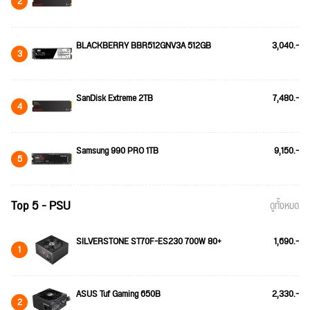
2
BLACKBERRY BBR512GNV3A 512GB
3,040.-
3
SanDisk Extreme 2TB
7,480.-
4
Samsung 990 PRO 1TB
9,150.-
5
Top 5 - PSU
ดูทั้งหมด
SILVERSTONE ST70F-ES230 700W 80+
1,690.-
1
ASUS Tuf Gaming 650B
2,330.-
2