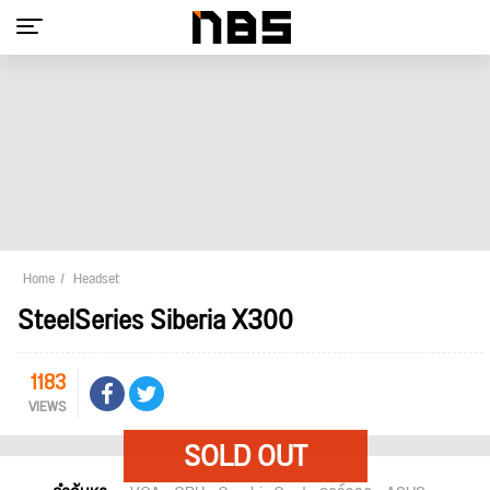
Home
Headset
SteelSeries Siberia X300
1183
VIEWS