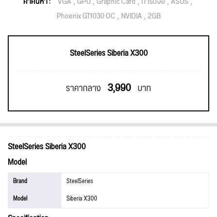
คำค้นหา :
VGA
GPU
Graphic Card
การ์ดจอ
ASUS
Phoenix GT1030 OC
NVIDIA
2GB
SteelSeries Siberia X300
3,990
ราคากลาง
บาท
SteelSeries Siberia X300
Model
Brand
SteelSeries
Model
Siberia X300