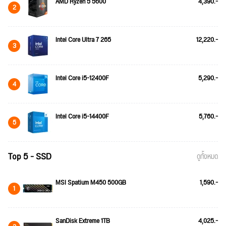
AMD Ryzen 5 5600
4,390.-
2
Intel Core Ultra 7 265
12,220.-
3
Intel Core i5-12400F
5,290.-
4
Intel Core i5-14400F
5,760.-
5
Top 5 - SSD
ดูทั้งหมด
MSI Spatium M450 500GB
1,590.-
1
SanDisk Extreme 1TB
4,025.-