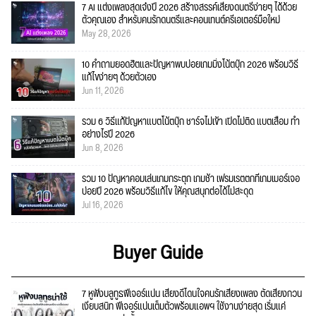
7 AI แต่งเพลงสุดเจ๋งปี 2026 สร้างสรรค์เสียงดนตรีง่ายๆ ได้ด้วย
ตัวคุณเอง สำหรับคนรักดนตรีและคอนเทนต์ครีเอเตอร์มือใหม่
May 28, 2026
10 คำถามยอดฮิตและปัญหาพบบ่อยเกมมิ่งโน้ตบุ๊ก 2026 พร้อมวิธี
แก้ไขง่ายๆ ด้วยตัวเอง
Jun 11, 2026
รวม 6 วิธีแก้ปัญหาแบตโน้ตบุ๊ก ชาร์จไม่เข้า เปิดไม่ติด แบตเสื่อม ทำ
อย่างไรปี 2026
Jun 8, 2026
รวม 10 ปัญหาคอมเล่นเกมกระตุก เกมช้า เฟรมเรตตกที่เกมเมอร์เจอ
บ่อยปี 2026 พร้อมวิธีแก้ไข ให้คุณสนุกต่อได้ไม่สะดุด
Jul 16, 2026
Buyer Guide
7 หูฟังบลูทูธฟีเจอร์แน่น เสียงดีโดนใจคนรักเสียงเพลง ตัดเสียงกวน
เงียบสนิท ฟีเจอร์แน่นเต็มตัวพร้อมแอพฯ ใช้งานง่ายสุด เริ่มแค่