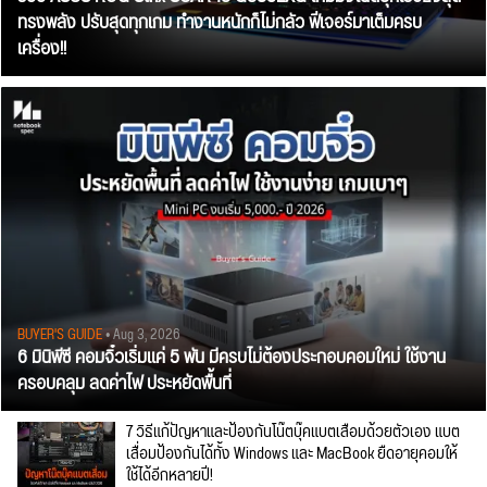
ทรงพลัง ปรับสุดทุกเกม ทำงานหนักก็ไม่กลัว ฟีเจอร์มาเต็มครบ
เครื่อง!!
BUYER'S GUIDE
• Aug 3, 2026
6 มินิพีซี คอมจิ๋วเริ่มแค่ 5 พัน มีครบไม่ต้องประกอบคอมใหม่ ใช้งาน
ครอบคลุม ลดค่าไฟ ประหยัดพื้นที่
7 วิธีแก้ปัญหาและป้องกันโน๊ตบุ๊คแบตเสื่อมด้วยตัวเอง แบต
เสื่อมป้องกันได้ทั้ง Windows และ MacBook ยืดอายุคอมให้
ใช้ได้อีกหลายปี!