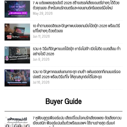
7 AI แต่งเพลงสุดเจ๋งปี 2026 สร้างสรรค์เสียงดนตรีง่ายๆ ได้ด้วย
ตัวคุณเอง สำหรับคนรักดนตรีและคอนเทนต์ครีเอเตอร์มือใหม่
May 28, 2026
10 คำถามยอดฮิตและปัญหาพบบ่อยเกมมิ่งโน้ตบุ๊ก 2026 พร้อมวิธี
แก้ไขง่ายๆ ด้วยตัวเอง
Jun 11, 2026
รวม 6 วิธีแก้ปัญหาแบตโน้ตบุ๊ก ชาร์จไม่เข้า เปิดไม่ติด แบตเสื่อม ทำ
อย่างไรปี 2026
Jun 8, 2026
รวม 10 ปัญหาคอมเล่นเกมกระตุก เกมช้า เฟรมเรตตกที่เกมเมอร์เจอ
บ่อยปี 2026 พร้อมวิธีแก้ไข ให้คุณสนุกต่อได้ไม่สะดุด
Jul 16, 2026
Buyer Guide
7 หูฟังบลูทูธฟีเจอร์แน่น เสียงดีโดนใจคนรักเสียงเพลง ตัดเสียงกวน
เงียบสนิท ฟีเจอร์แน่นเต็มตัวพร้อมแอพฯ ใช้งานง่ายสุด เริ่มแค่