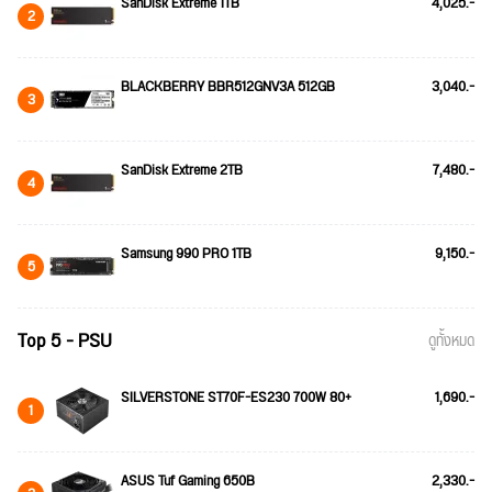
SanDisk Extreme 1TB
4,025.-
2
BLACKBERRY BBR512GNV3A 512GB
3,040.-
3
SanDisk Extreme 2TB
7,480.-
4
Samsung 990 PRO 1TB
9,150.-
5
Top 5 - PSU
ดูทั้งหมด
SILVERSTONE ST70F-ES230 700W 80+
1,690.-
1
ASUS Tuf Gaming 650B
2,330.-