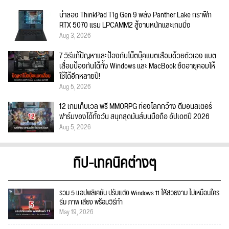
น่าลอง ThinkPad T1g Gen 9 พลัง Panther Lake กราฟิก
RTX 5070 แรม LPCAMM2 สู้งานหนักและเกมมิ่ง
Aug 3, 2026
7 วิธีแก้ปัญหาและป้องกันโน๊ตบุ๊คแบตเสื่อมด้วยตัวเอง แบต
เสื่อมป้องกันได้ทั้ง Windows และ MacBook ยืดอายุคอมให้
ใช้ได้อีกหลายปี!
Aug 5, 2026
12 เกมเก็บเวล ฟรี MMORPG ท่องโลกกว้าง ตีมอนสเตอร์
ฟาร์มของได้ทั้งวัน สนุกสุดมันส์บนมือถือ อัปเดตปี 2026
Aug 5, 2026
ทิป-เทคนิคต่างๆ
รวม 5 แอปพลิเคชัน ปรับแต่ง Windows 11 ให้สวยงาม ไม่เหมือนใคร
ธีม ภาพ เสียง พร้อมวิธีทำ
May 19, 2026