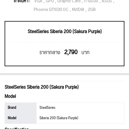
คำค้นหา :
VGA
GPU
Graphic Card
การ์ดจอ
ASUS
Phoenix GT1030 OC
NVIDIA
2GB
SteelSeries Siberia 200 (Sakura Purple)
2,790
ราคากลาง
บาท
SteelSeries Siberia 200 (Sakura Purple)
Model
Brand
SteelSeries
Model
Siberia 200 (Sakura Purple)