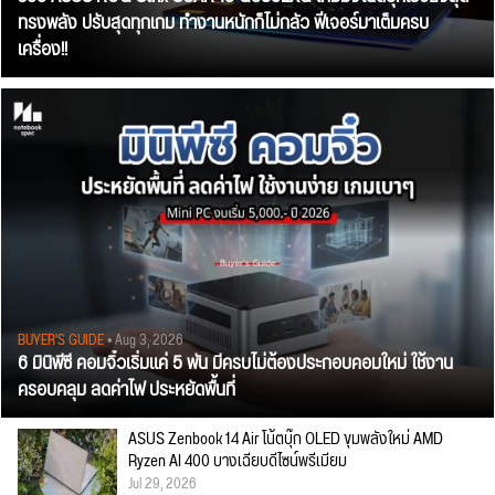
ทรงพลัง ปรับสุดทุกเกม ทำงานหนักก็ไม่กลัว ฟีเจอร์มาเต็มครบ
เครื่อง!!
BUYER'S GUIDE
• Aug 3, 2026
6 มินิพีซี คอมจิ๋วเริ่มแค่ 5 พัน มีครบไม่ต้องประกอบคอมใหม่ ใช้งาน
ครอบคลุม ลดค่าไฟ ประหยัดพื้นที่
ASUS Zenbook 14 Air โน้ตบุ๊ก OLED ขุมพลังใหม่ AMD
Ryzen AI 400 บางเฉียบดีไซน์พรีเมียม
Jul 29, 2026