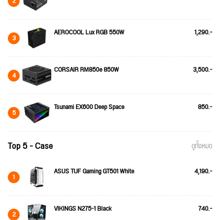
2
AEROCOOL Lux RGB 550W
1,290.-
3
CORSAIR RM850e 850W
3,500.-
4
Tsunami EX600 Deep Space
850.-
5
Top 5 - Case
ดูทั้งหมด
ASUS TUF Gaming GT501 White
4,190.-
1
VIKINGS N275-1 Black
740.-
2