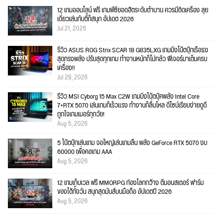
12 เกมออนไลน์ ฟรี เกมพีซียอดฮิตระดับตำนาน ควรมีติดเครื่อง ลุย
เดี่ยวเล่นกับตี้ก็สนุก อัปเดต 2026
Jul 21, 2026
รีวิว ASUS ROG Strix SCAR 18 G835LXG เกมมิ่งโน้ตบุ๊กเรือธง
สุดทรงพลัง ปรับสุดทุกเกม ทำงานหนักก็ไม่กลัว ฟีเจอร์มาเต็มครบ
เครื่อง!!
Jul 28, 2026
รีวิว MSI Cyborg 15 Max C2W เกมมิ่งโน้ตบุ๊คพลัง Intel Core
7+RTX 5070 เล่นเกมก็เร็วแรง ทำงานก็ลื่นไหล ดีไซน์เรียบง่ายดูดี
ถูกใจเกมเมอร์ทุกวัย!
Aug 5, 2026
5 โน้ตบุ๊กเล่นเกม จอใหญ่เล่นเกมลื่น พลัง GeForce RTX 5070 งบ
60000 เพื่อคอเกม AAA
Aug 5, 2026
12 เกมเก็บเวล ฟรี MMORPG ท่องโลกกว้าง ตีมอนสเตอร์ ฟาร์ม
ของได้ทั้งวัน สนุกสุดมันส์บนมือถือ อัปเดตปี 2026
Aug 5, 2026