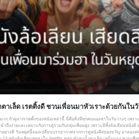
าเล็ด เรตติ้งดี ชวนเพื่อนมาหัวเราะด้วยกันในวั
มาก ถ้าดูจากเรตติ้งของหนังเหล่านี้ นี่คือสิ่งที่ทุกคนมองหาในวันว่างๆ เพร
ี่เข้าถึงง่ายและเหมาะกับการดูร่วมกับกลุ่มเพื่อนฝูง เพราะมีทั้งล้อเลียนหนัง
อย่างดี วันหยุดนี้ลองเปลี่ยนบรรยากาศจากการดูหนังผีสยองขวัญ มาลองหนั
อน 12 หนังล้อเลียนสุดฮาใน Netflix ตลก ขำฮาน้ำตาเล็ด เหน็บแรง ชวนเพื่