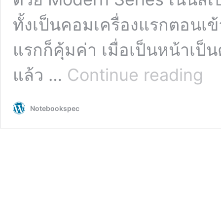
ทั้งเป็นคอมเครื่องแรกตอนเ
แรกก็คุ้มค่า เมื่อเป็นหน้าเ
รีวิว
แล้ว …
Continue reading
MSI
Prest
14
Notebookspec
Flip
AI+
D3M
พลัง
Intel
Core
Ultra
9
ใหม่
ได้
จอ