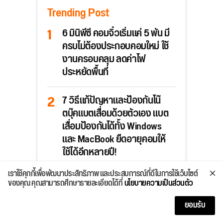
Trending Post
6 มินิพีซี คอมจิ๋วเริ่มแค่ 5 พัน มี
ครบไม่ต้องประกอบคอมใหม่ ใช้
งานครอบคลุม ลดค่าไฟ
ประหยัดพื้นที่
7 วิธีแก้ปัญหาและป้องกันโน๊
ตบุ๊คแบตเสื่อมด้วยตัวเอง แบต
เสื่อมป้องกันได้ทั้ง Windows
และ MacBook ยืดอายุคอมให้
ใช้ได้อีกหลายปี!
เราใช้คุกกี้เพื่อพัฒนาประสิทธิภาพ และประสบการณ์ที่ดีในการใช้เว็บไซต์
น่าลอง ThinkPad T1g Gen 9
ของคุณ คุณสามารถศึกษารายละเอียดได้ที่
นโยบายความเป็นส่วนตัว
พลัง Panther Lake กราฟิก
RTX 5070 แรม LPCAMM2 สู้
ยอมรับ
งานหนักและเกมมิ่ง