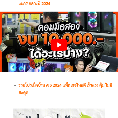
แยก? กลางปี 2024
รวมโปรเน็ตบ้าน AIS 2024 แพ็กเกจไหนดี เร็วแรง คุ้ม ไม่มี
สะดุด