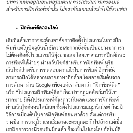
บทความที่มีอยู่ในอินเทอร์เน็ตนั้น ควรใช้เป็นการเครื่องมือ
สำหรับการฝึกพิมพ์เท่านั้น ไม่ควรคัดลอกแล้วนำไปใช้งานต่อ
)
ฝึกพิมพ์ดีดออนไลน์
เดิมทีแล้วเราอาจจะต้องอาศัยการติดตั้งโปรแกรมในการฝึก
พิมพ์ แต่ในปัจจุบันนั้นมีความสะดวกยิ่งขึ้นเป็นอย่างมาก เรา
ไม่ต้องติดตั้งโปรแกรมให้ยุ่งยากเลย โดยเราสามารถฝึกทักษะ
การพิมพ์ได้ง่ายๆ ผ่านเว็บไซต์สำหรับการฝึกพิมพ์ หรือ
เว็บไซต์สำหรับการทดสอบความไวในการพิมพ์ อีกทั้งยัง
สามารถฝึกได้หลากหลายภาษาอีกด้วย โดยอาจเริ่มต้นจาก
การค้นหาผ่าน Google เพียงแค่เราค้นหาว่า “ฝึกพิมพ์ดีด”
หรือ “โปรแกรมฝึกพิมพ์ดีด” ก็จะปรากฏผลลัพธ์มาให้เรา
มากมาย มีทั้งโปรแกรมที่ต้องดาวน์โหลด และการฝึกพิมพ์
ผ่านเว็บไซต์ออนไลน์เลย ซึ่งทั้งโปรแกรมและเว็บไซต์ ก็จะมี
วิธีการเบื้องต้นในการฝึกพิมพ์สอนเราด้วย ตั้งแต่การเริ่ม
วางมือ การวางนิ้ว แรกเริ่มอาจจะตะกุกตะกักไปบ้าง แต่เมื่อ
เราฝึกการวางนิ้วจนชินมือแล้ว ก็จะเป็นไปเองโดยอัตโนมัติ