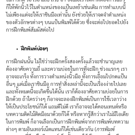
ก็ให้พักนิ้วไว้ในตำแหน่งของแป้นเหย้าเช่นเดิม การทำแบบนี้
ไม่เพียงแต่จะให้เราชินมือเท่านั้น ยังช่วยให้เราจดจำตำแหน่ง
ของตัวอักษรต่างๆ บนแป้นพิมพ์ได้ด้วย ซึ่งจะต่อไปยอดไปยัง
การฝึกพิมพ์สัมผัสต่อไป
ฝึกพิมพ์บ่อยๆ
การฝึกฝนนั้น ไม่ใช่ว่าจะฝึกครั้งสองครั้งแล้วจะชำนาญเลย
ต้องอาศัยความถี่ และความบ่อยในการที่จะฝึก ช่วงแรกๆ เรา
อาจจะเกร็ง ทั้งการวางตำแหน่งนิ้วมือ ทั้งการเอื้อมไปกดแป้น
อื่นๆ แต่เมื่อเราชินมือ การทำสิ่งเหล่านี้จะเป็นเรื่องง่ายไปเลย
และทั้งหมดนี้จะเกิดขึ้นได้นั้น เราก็ต้องอาศัยความบ่อยในการ
ฝึกด้วย ถ้าใครว่างๆ ก็อาจจะลองฝึกพิมพ์เป็นการใช้เวลาว่าง
ให้เป็นประโยชน์ก็ได้ แถมดีไม่ดี เราก็อาจจะได้คอนเทนต์หรือ
บทความติดไม้ติดมือมาด้วยก็ได้ หรือหากรู้สึกว่าเราไม่มีไอเดีย
ในการพิมพ์ ก็อาจเลือกเป็นการฝึกพิมพ์จากการพิมพ์บทความ
ต่างๆ ตามอินเทอร์เน็ตแทนก็ได้เช่นเดียวกัน (
การพิมพ์