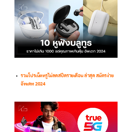
รวมโปรเน็ตทรูไม่ลดสปีดรายเดือน ล่าสุด สมัครง่าย
อัพเดท 2024