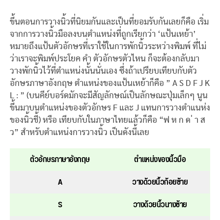
ขึ้นตอนการวางนิ้วที่นิยมกันและเป็นที่ยอมรับกันเลยก็คือ เริ่ม
จากการวางนิ้วมือลงบนตำแหน่งที่ถูกเรียกว่า ‘แป้นเหย้า’
หมายถึงแป้นตัวอักษรที่เราใช้ในการพักนิ้วระหว่างพิมพ์ ที่ไม่
ว่าเราจะพิมพ์ประโยค คำ ตัวอักษรตัวไหน ก็จะต้องกลับมา
วางพักนิ้วไว้ที่ตำแหน่งนั้นนั่นเอง ซึ่งถ้าเปรียบเทียบกับตัว
อักษรภาษาอังกฤษ ตำแหน่งของแป้นเหย้าก็คือ ” A S D F J K
L : ” (บนคีย์บอร์ดมักจะมีสัญลักษณ์เป็นลักษณะปุ่มเล็กๆ นูน
ขึ้นมาบนตำแหน่งของตัวอักษร F และ J แทนการวางตำแนห่ง
ของนิ้วชี้) หรือ เทียบกับในภาษาไทยแล้วก็คือ “ฟ ห ก ด ่ า ส
ว” สำหรับตำแหน่งการวางนิ้ว เป็นดังนี้เลย
ตัวอักษรภาษาอังกฤษ
ตำแหน่งของนิ้วมือ
A
วางด้วยนิ้วก้อยซ้าย
S
วางด้วยนิ้วนางซ้าย